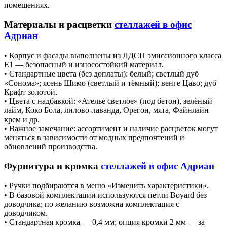
помещениях.
Материалы и расцветки
стеллажей в офис
Адриан
• Корпус и фасады выполнены из ЛДСП эмиссионного класса
E1 — безопасный и износостойкий материал.
• Стандартные цвета (без доплаты): белый; светлый дуб
«Сонома»; ясень Шимо (светлый и тёмный); венге Цаво; дуб
Крафт золотой.
• Цвета с надбавкой: «Ателье светлое» (под бетон), зелёный
лайм, Коко Бола, лилово‑лаванда, Орегон, мята, Файнлайн
крем и др.
• Важное замечание: ассортимент и наличие расцветок могут
меняться в зависимости от модных предпочтений и
обновлений производства.
Фурнитура и кромка
стеллажей в офис Адриан
• Ручки подбираются в меню «Изменить характеристики».
• В базовой комплектации используются петли Boyard без
доводчика; по желанию возможна комплектация с
доводчиком.
• Стандартная кромка — 0,4 мм; опция кромки 2 мм — за