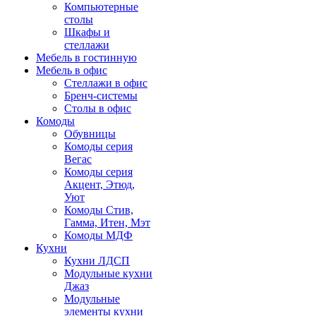
Компьютерные
столы
Шкафы и
стеллажи
Мебель в гостинную
Мебель в офис
Стеллажи в офис
Бренч-системы
Столы в офис
Комоды
Обувницы
Комоды серия
Вегас
Комоды серия
Акцент, Этюд,
Уют
Комоды Стив,
Гамма, Итен, Мэт
Комоды МДФ
Кухни
Кухни ЛДСП
Модульные кухни
Джаз
Модульные
элементы кухни