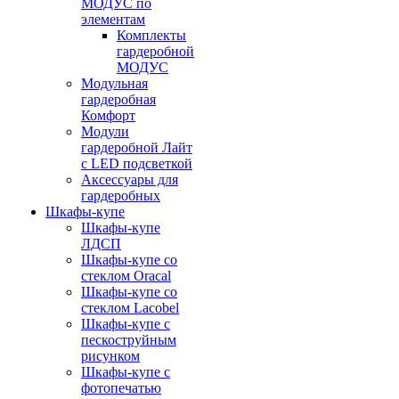
МОДУС по
элементам
Комплекты
гардеробной
МОДУС
Модульная
гардеробная
Комфорт
Модули
гардеробной Лайт
с LED подсветкой
Аксессуары для
гардеробных
Шкафы-купе
Шкафы-купе
ЛДСП
Шкафы-купе со
стеклом Oracal
Шкафы-купе со
стеклом Lacobel
Шкафы-купе с
пескоструйным
рисунком
Шкафы-купе с
фотопечатью