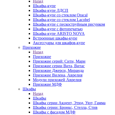
Назад
Шкафы-купе
Шкафы-купе ЛДСП
Шкафы-купе со стеклом Oracal
Шкафы-купе со стеклом Lacobel
Шкафы-купе с пескоструйным рисунком
Шкафы-купе с фотопечатью
Шкафы-купе ARISTO NOVA
Встроенные шкафы-купе
Аксессуары для шкафов-купе
Прихожие
Назад
Прихожие
Прихожие серий: Сити, Мари
Прихожие серии Вита, Витас
Прихожие Джерси, Миранда
Прихожие Вилена, Аврелия
Модули прихожей Аврелия
Прихожие МДФ
Шкафы
Назад
Шкафы
Шкафы серии Акцент, Этюд, Уют, Гамма
Шкафы серии: Бронкс, Стелла, Стив
Шкафы с фасадом МДФ