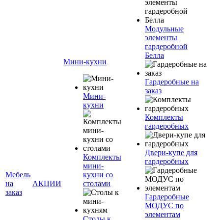
Модульные
элементы
гардеробной
Белла
Мини-кухни
Гардеробные на
заказ
Мини-
кухни
Комплекты
гардеробных
Двери-купе для
Комплекты
гардеробных
мини-
Мебель
кухни со
на
АКЦИИ
столами
заказ
Гардеробные
МОДУС по
элементам
Столы к