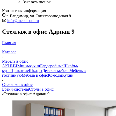
Заказать звонок
Контактная информация
г. Владимир, ул. Электрозаводская 8
info@mebelcool.ru
Стеллаж в офис Адриан 9
Главная
-
Каталог
-
Мебель в офис
АКЦИИ
Мини-кухни
Гардеробные
Шкафы-
купе
Прихожие
Шкафы
Детская мебель
Мебель в
гостинную
Мебель в офис
Комоды
Кухни
-
Стеллажи в офис
Бренч-системы
Столы в офис
-
Стеллаж в офис Адриан 9