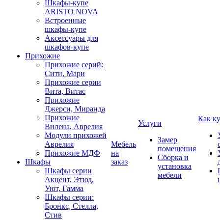
Шкафы-купе
ARISTO NOVA
Встроенные
шкафы-купе
Аксессуары для
шкафов-купе
Прихожие
Прихожие серий:
Сити, Мари
Прихожие серии
Вита, Витас
Прихожие
Джерси, Миранда
Прихожие
Как к
Услуги
Вилена, Аврелия
Модули прихожей
Замер
Аврелия
Мебель
помещения
Прихожие МДФ
на
Сборка и
Шкафы
заказ
установка
Шкафы серии
мебели
Акцент, Этюд,
Уют, Гамма
Шкафы серии:
Бронкс, Стелла,
Стив