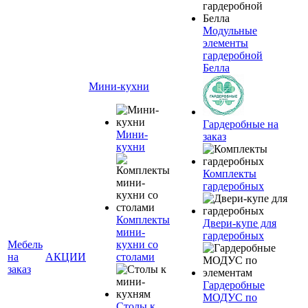
Модульные
элементы
гардеробной
Белла
Мини-кухни
Гардеробные на
Мини-
заказ
кухни
Комплекты
гардеробных
Комплекты
Двери-купе для
мини-
гардеробных
Мебель
кухни со
на
АКЦИИ
столами
заказ
Гардеробные
МОДУС по
Столы к