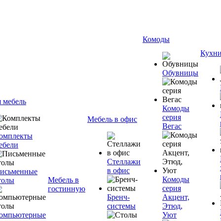
Комоды
Кухн
Обувницы
я мебель
Комоды
серия
Мебель в офис
Вегас
омплекты
ебели
Стеллажи
в офис
исьменные
Комоды
Мебель в
толы
серия
гостинную
Бренч-
Акцент,
системы
Этюд,
омпьютерные
Уют