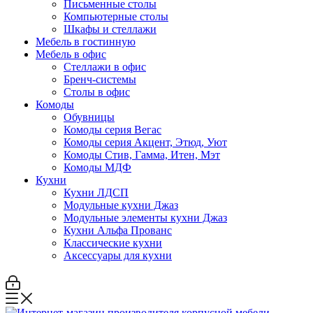
Письменные столы
Компьютерные столы
Шкафы и стеллажи
Мебель в гостинную
Мебель в офис
Стеллажи в офис
Бренч-системы
Столы в офис
Комоды
Обувницы
Комоды серия Вегас
Комоды серия Акцент, Этюд, Уют
Комоды Стив, Гамма, Итен, Мэт
Комоды МДФ
Кухни
Кухни ЛДСП
Модульные кухни Джаз
Модульные элементы кухни Джаз
Кухни Альфа Прованс
Классические кухни
Аксессуары для кухни