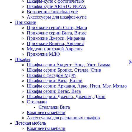
Шкафы-купе с фотопечатью
Шкафы-купе ARISTO NOVA
Встроенные шкафы-купе
Аксессуары для шкафов-купе
Прихожие
Прихожие серий: Сити, Мари
Прихожие серии Вита, Витас
Прихожие Джерси, Миранда
Прихожие Вилена, Аврелия
Модули прихожей Аврелия
Прихожие МДФ
Шкафы
М
Шкафы серии Акцент, Этюд, Уют, Гамма
Шкафы серии: Бронкс, Стелла, Стив
Шкафы с фасадом МДФ
Шкафы серии: Вита, Билли
Шкафы серии: Аркадия, Арко, Итен, Мэт, Мэтью
Шкафы серии: Вегас, Вега
Шкафы серии: Джерси, Джером, Джон
Стеллажи
Стеллажи Вита
Комплекты мебели
Аксессуары для распашных шкафов
Детская мебель
Комплекты мебели