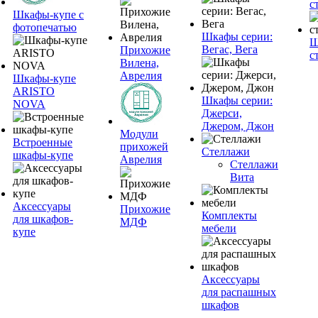
с
Шкафы-купе с
фотопечатью
Шкафы серии:
Ш
Вегас, Вега
Прихожие
с
Вилена,
Аврелия
Шкафы-купе
ARISTO
Шкафы серии:
NOVA
Джерси,
Джером, Джон
Модули
Встроенные
прихожей
Стеллажи
шкафы-купе
Аврелия
Стеллажи
Вита
Аксессуары
Прихожие
Комплекты
для шкафов-
МДФ
мебели
купе
Аксессуары
для распашных
шкафов