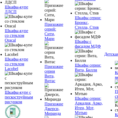
Шкафы-купе
ЛДСП
Шкафы серии:
Бронкс,
Прихожие
Стелла, Стив
серий:
Шкафы-купе
Сити,
со стеклом
Мари
Oracal
Шкафы с
фасадом МДФ
Детска
Шкафы-купе
со стеклом
Шкафы серии:
Прихожие
Lacobel
Вита, Билли
серии
К
Вита,
м
Витас
П
Шкафы-купе с
с
пескоструйным
Шкафы серии:
рисунком
Аркадия, Арко,
Прихожие
Итен, Мэт,
Джерси,
Мэтью
Миранда
К