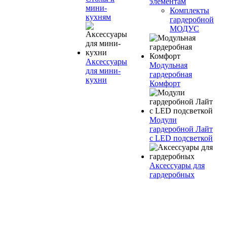
элементам
мини-
Комплекты
кухням
гардеробной
МОДУС
Аксессуары
Модульная
для мини-
гардеробная
кухни
Комфорт
Модули
гардеробной Лайт
с LED подсветкой
Аксессуары для
гардеробных