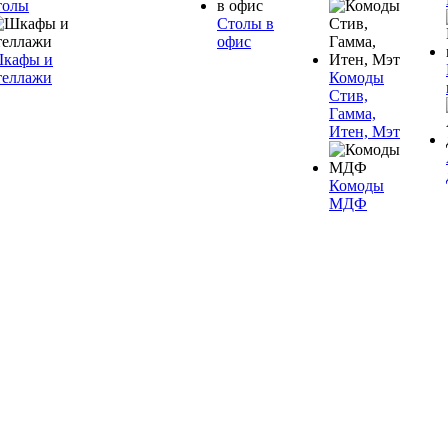
толы
Столы в
офис
кафы и
теллажи
Комоды
Стив,
Гамма,
Итен, Мэт
Комоды
МДФ