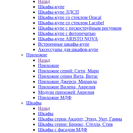
Назад
Шкафы-купе
Шкафы-купе ЛДСП
Шкафы-купе со стеклом Oracal
Шкафы-купе со стеклом Lacobel
Шкафы-купе с пескоструйным рисунком
Шкафы-купе с фотопечатью
Шкафы-купе ARISTO NOVA
Встроенные шкафы-купе
Аксессуары для шкафов-купе
Прихожие
Назад
Прихожие
Прихожие серий: Сити, Мари
Прихожие серии Вита, Витас
Прихожие Джерси, Миранда
Прихожие Вилена, Аврелия
Модули прихожей Аврелия
Прихожие МДФ
Шкафы
Назад
Шкафы
Шкафы серии Акцент, Этюд, Уют, Гамма
Шкафы серии: Бронкс, Стелла, Стив
Шкафы с фасадом МДФ