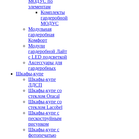
МОДУС по
элементам
Комплекты
гардеробной
МОДУС
Модульная
гардеробная
Комфорт
Модули
гардеробной Лайт
с LED подсветкой
Аксессуары для
гардеробных
Шкафы-купе
Шкафы-купе
ЛДСП
Шкафы-купе со
стеклом Oracal
Шкафы-купе со
стеклом Lacobel
Шкафы-купе с
пескоструйным
рисунком
Шкафы-купе с
фотопечатью