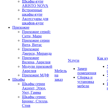
Шкафы-купе
ARISTO NOVA
Встроенные
шкафы-купе
Аксессуары для
шкафов-купе
Прихожие
Прихожие серий:
Сити, Мари
Прихожие серии
Вита, Витас
Прихожие
Джерси, Миранда
Прихожие
Как к
Услуги
Вилена, Аврелия
Модули прихожей
Замер
Аврелия
Мебель
помещения
Прихожие МДФ
на
Сборка и
Шкафы
заказ
установка
Шкафы серии
мебели
Акцент, Этюд,
Уют, Гамма
Шкафы серии:
Бронкс, Стелла,
Стив