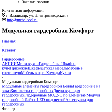
Заказать звонок
Контактная информация
г. Владимир, ул. Электрозаводская 8
info@mebelcool.ru
Модульная гардеробная Комфорт
Главная
-
Каталог
-
Гардеробные
АКЦИИ
Мини-кухни
Гардеробные
Шкафы-
купе
Прихожие
Шкафы
Детская мебель
Мебель в
гостинную
Мебель в офис
Комоды
Кухни
-
Модульная гардеробная Комфорт
Модульные элементы гардеробной Белла
Гардеробные на
заказ
Комплекты гардеробных
Двери-купе для
гардеробных
Гардеробные МОДУС по элементам
Модули
гардеробной Лайт с LED подсветкой
Аксессуары для
гардеробных
Фильтр