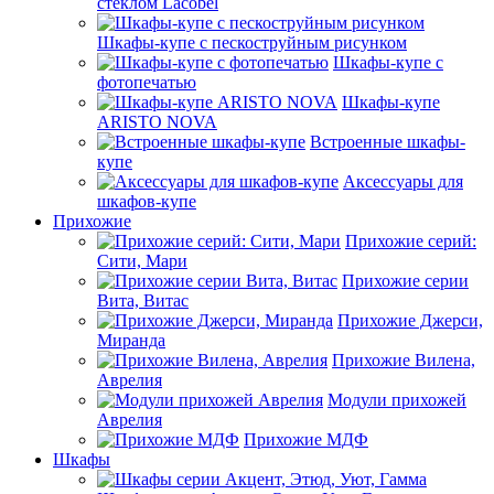
стеклом Lacobel
Шкафы-купе с пескоструйным рисунком
Шкафы-купе с
фотопечатью
Шкафы-купе
ARISTO NOVA
Встроенные шкафы-
купе
Аксессуары для
шкафов-купе
Прихожие
Прихожие серий:
Сити, Мари
Прихожие серии
Вита, Витас
Прихожие Джерси,
Миранда
Прихожие Вилена,
Аврелия
Модули прихожей
Аврелия
Прихожие МДФ
Шкафы