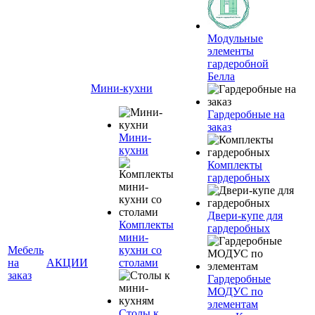
Модульные
элементы
гардеробной
Белла
Мини-кухни
Гардеробные на
заказ
Мини-
кухни
Комплекты
гардеробных
Двери-купе для
Комплекты
гардеробных
мини-
Мебель
кухни со
на
АКЦИИ
столами
заказ
Гардеробные
МОДУС по
элементам
Столы к