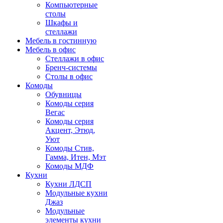
Компьютерные
столы
Шкафы и
стеллажи
Мебель в гостинную
Мебель в офис
Стеллажи в офис
Бренч-системы
Столы в офис
Комоды
Обувницы
Комоды серия
Вегас
Комоды серия
Акцент, Этюд,
Уют
Комоды Стив,
Гамма, Итен, Мэт
Комоды МДФ
Кухни
Кухни ЛДСП
Модульные кухни
Джаз
Модульные
элементы кухни