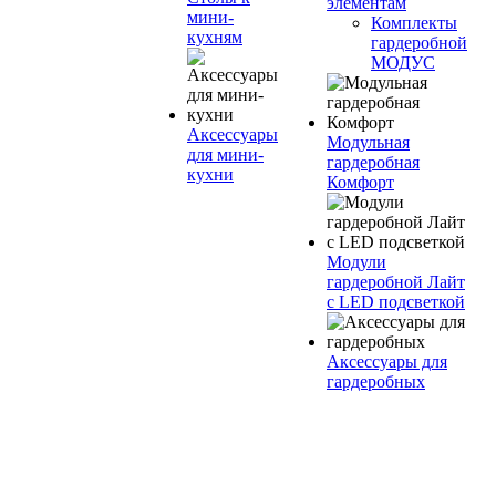
элементам
мини-
Комплекты
кухням
гардеробной
МОДУС
Аксессуары
Модульная
для мини-
гардеробная
кухни
Комфорт
Модули
гардеробной Лайт
с LED подсветкой
Аксессуары для
гардеробных