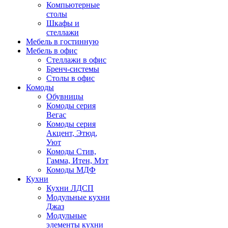
Компьютерные
столы
Шкафы и
стеллажи
Мебель в гостинную
Мебель в офис
Стеллажи в офис
Бренч-системы
Столы в офис
Комоды
Обувницы
Комоды серия
Вегас
Комоды серия
Акцент, Этюд,
Уют
Комоды Стив,
Гамма, Итен, Мэт
Комоды МДФ
Кухни
Кухни ЛДСП
Модульные кухни
Джаз
Модульные
элементы кухни