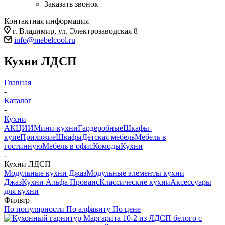
Заказать звонок
Контактная информация
г. Владимир, ул. Электрозаводская 8
info@mebelcool.ru
Кухни ЛДСП
Главная
-
Каталог
-
Кухни
АКЦИИ
Мини-кухни
Гардеробные
Шкафы-
купе
Прихожие
Шкафы
Детская мебель
Мебель в
гостинную
Мебель в офис
Комоды
Кухни
-
Кухни ЛДСП
Модульные кухни Джаз
Модульные элементы кухни
Джаз
Кухни Альфа Прованс
Классические кухни
Аксессуары
для кухни
Фильтр
По популярности
По алфавиту
По цене