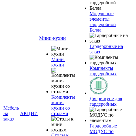
Модульные
элементы
гардеробной
Белла
Мини-кухни
Гардеробные на
заказ
Мини-
кухни
Комплекты
гардеробных
Комплекты
Двери-купе для
мини-
гардеробных
Мебель
кухни со
на
АКЦИИ
столами
заказ
Гардеробные
МОДУС по
Столы к