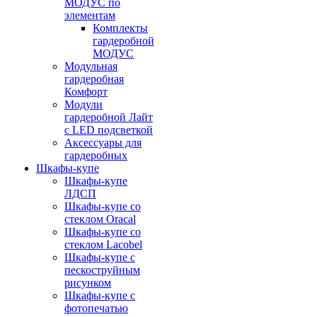
МОДУС по
элементам
Комплекты
гардеробной
МОДУС
Модульная
гардеробная
Комфорт
Модули
гардеробной Лайт
с LED подсветкой
Аксессуары для
гардеробных
Шкафы-купе
Шкафы-купе
ЛДСП
Шкафы-купе со
стеклом Oracal
Шкафы-купе со
стеклом Lacobel
Шкафы-купе с
пескоструйным
рисунком
Шкафы-купе с
фотопечатью