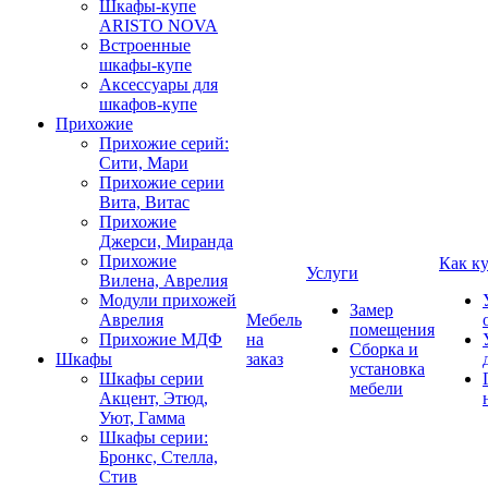
Шкафы-купе
ARISTO NOVA
Встроенные
шкафы-купе
Аксессуары для
шкафов-купе
Прихожие
Прихожие серий:
Сити, Мари
Прихожие серии
Вита, Витас
Прихожие
Джерси, Миранда
Прихожие
Как к
Услуги
Вилена, Аврелия
Модули прихожей
Замер
Аврелия
Мебель
помещения
Прихожие МДФ
на
Сборка и
Шкафы
заказ
установка
Шкафы серии
мебели
Акцент, Этюд,
Уют, Гамма
Шкафы серии:
Бронкс, Стелла,
Стив