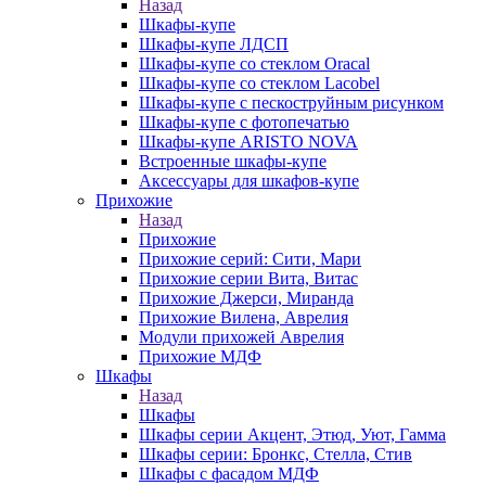
Назад
Шкафы-купе
Шкафы-купе ЛДСП
Шкафы-купе со стеклом Oracal
Шкафы-купе со стеклом Lacobel
Шкафы-купе с пескоструйным рисунком
Шкафы-купе с фотопечатью
Шкафы-купе ARISTO NOVA
Встроенные шкафы-купе
Аксессуары для шкафов-купе
Прихожие
Назад
Прихожие
Прихожие серий: Сити, Мари
Прихожие серии Вита, Витас
Прихожие Джерси, Миранда
Прихожие Вилена, Аврелия
Модули прихожей Аврелия
Прихожие МДФ
Шкафы
Назад
Шкафы
Шкафы серии Акцент, Этюд, Уют, Гамма
Шкафы серии: Бронкс, Стелла, Стив
Шкафы с фасадом МДФ