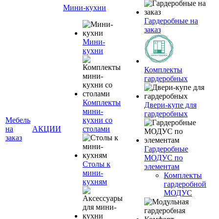
Мини-кухни
Гардеробные на
заказ
Мини-
кухни
Комплекты
гардеробных
Комплекты
Двери-купе для
мини-
гардеробных
Мебель
кухни со
на
АКЦИИ
столами
заказ
Гардеробные
МОДУС по
Столы к
элементам
мини-
Комплекты
кухням
гардеробной
МОДУС