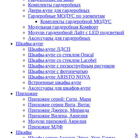
Комплекты гардеробных
Двери-купе для гардеробных
Гардеробные МОДУС по элементам
Комплекты гардеробной МОДУС
Модульная гардеробная Комфорт
Модули гардеробной Лайт с LED подсветкой
Аксессуары для гардеробных
Шкафы-купе
Шкафы-купе ЛДСП
Шкафы-купе со стеклом Oracal
Шкафы-купе со стеклом Lacobel
Шкафы-купе с пескоструйным рисунком
Шкафы-купе с фотопечатью
Шкафы-купе ARISTO NOVA
Встроенные шкафы-купе
Аксессуары для шкафов-купе
Прихожие
Прихожие серий: Сити, Мари
Прихожие серии Вита, Витас
Прихожие Джерси, Миранда
Прихожие Вилена, Аврелия
Модули прихожей Аврелия
Прихожие МДФ
Шкафы
М
Шкафы серии Акцент, Этюд, Уют, Гамма