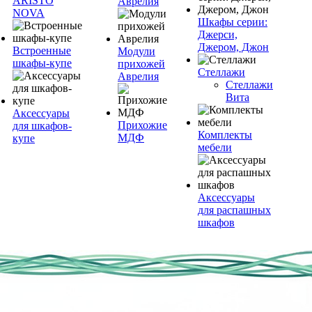
ARISTO
Аврелия
NOVA
Шкафы серии:
Джерси,
Джером, Джон
Встроенные
Модули
шкафы-купе
прихожей
Стеллажи
Аврелия
Стеллажи
Вита
Аксессуары
Прихожие
для шкафов-
Комплекты
МДФ
купе
мебели
Аксессуары
для распашных
шкафов