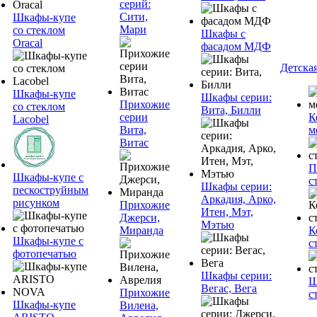
серий:
Сити,
Шкафы-купе
Мари
со стеклом
Шкафы с
Oracal
фасадом МДФ
Детска
Шкафы-купе
Шкафы серии:
Прихожие
со стеклом
Вита, Билли
серии
К
Lacobel
Вита,
м
Витас
П
Шкафы-купе с
с
Шкафы серии:
пескоструйным
Аркадия, Арко,
рисунком
Прихожие
Итен, Мэт,
Джерси,
Мэтью
Миранда
К
Шкафы-купе с
с
фотопечатью
Шкафы серии:
Ш
Вегас, Вега
Прихожие
с
Шкафы-купе
Вилена,