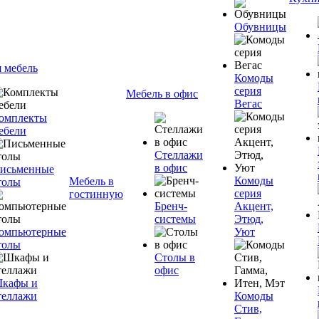
Обувницы
я мебель
Комоды
серия
Мебель в офис
Вегас
омплекты
ебели
Стеллажи
в офис
исьменные
Комоды
Мебель в
толы
серия
гостинную
Бренч-
Акцент,
системы
Этюд,
омпьютерные
Уют
толы
Столы в
офис
кафы и
теллажи
Комоды
Стив,