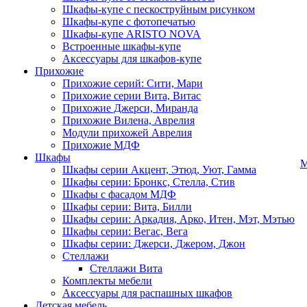
Шкафы-купе с пескоструйным рисунком
Шкафы-купе с фотопечатью
Шкафы-купе ARISTO NOVA
Встроенные шкафы-купе
Аксессуары для шкафов-купе
Прихожие
Прихожие серий: Сити, Мари
Прихожие серии Вита, Витас
Прихожие Джерси, Миранда
Прихожие Вилена, Аврелия
Модули прихожей Аврелия
Прихожие МДФ
Шкафы
М
Шкафы серии Акцент, Этюд, Уют, Гамма
Шкафы серии: Бронкс, Стелла, Стив
Шкафы с фасадом МДФ
Шкафы серии: Вита, Билли
Шкафы серии: Аркадия, Арко, Итен, Мэт, Мэтью
Шкафы серии: Вегас, Вега
Шкафы серии: Джерси, Джером, Джон
Стеллажи
Стеллажи Вита
Комплекты мебели
Аксессуары для распашных шкафов
Детская мебель