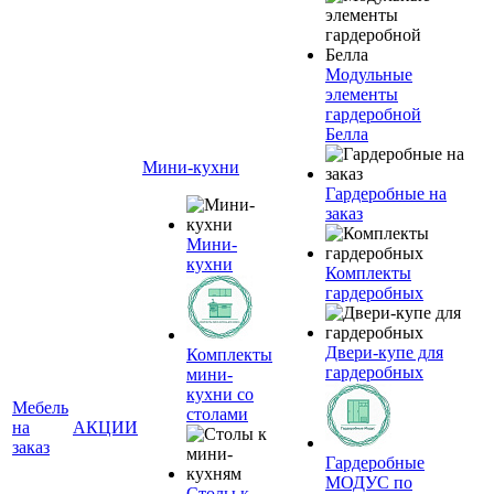
Модульные
элементы
гардеробной
Белла
Мини-кухни
Гардеробные на
заказ
Мини-
кухни
Комплекты
гардеробных
Двери-купе для
Комплекты
гардеробных
мини-
кухни со
Мебель
столами
на
АКЦИИ
заказ
Гардеробные
МОДУС по
Столы к