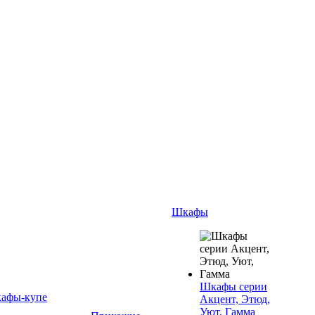
Шкафы
Шкафы серии
афы-купе
Акцент, Этюд,
Уют, Гамма