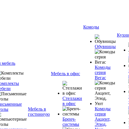
Комоды
Кухн
Обувницы
я мебель
Комоды
серия
Мебель в офис
Вегас
омплекты
ебели
Стеллажи
в офис
исьменные
Комоды
Мебель в
толы
серия
гостинную
Бренч-
Акцент,
системы
Этюд,