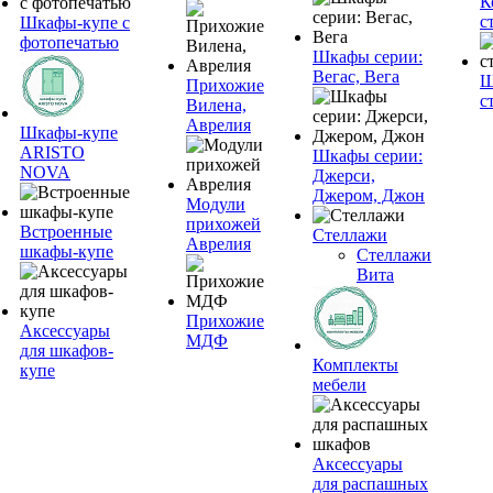
К
с
Шкафы-купе с
фотопечатью
Шкафы серии:
Вегас, Вега
Ш
Прихожие
с
Вилена,
Аврелия
Шкафы-купе
ARISTO
Шкафы серии:
NOVA
Джерси,
Джером, Джон
Модули
прихожей
Встроенные
Стеллажи
Аврелия
шкафы-купе
Стеллажи
Вита
Прихожие
Аксессуары
МДФ
для шкафов-
Комплекты
купе
мебели
Аксессуары
для распашных