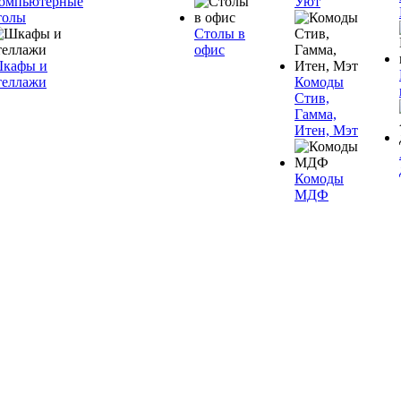
омпьютерные
Уют
толы
Столы в
офис
кафы и
теллажи
Комоды
Стив,
Гамма,
Итен, Мэт
Комоды
МДФ