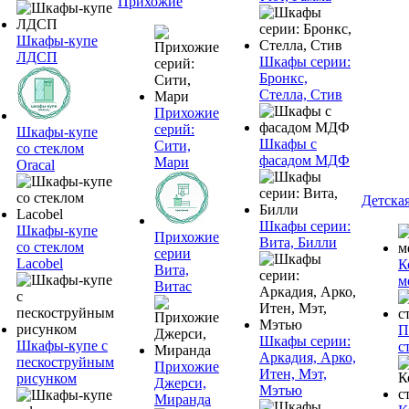
Прихожие
Шкафы-купе
ЛДСП
Шкафы серии:
Бронкс,
Стелла, Стив
Прихожие
серий:
Шкафы-купе
Шкафы с
Сити,
со стеклом
фасадом МДФ
Мари
Oracal
Детска
Шкафы серии:
Шкафы-купе
Прихожие
Вита, Билли
со стеклом
серии
Lacobel
К
Вита,
м
Витас
П
Шкафы серии:
Шкафы-купе с
с
Аркадия, Арко,
пескоструйным
Прихожие
Итен, Мэт,
рисунком
Джерси,
Мэтью
Миранда