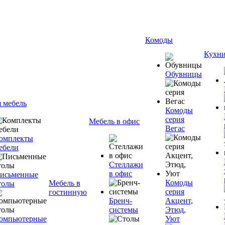
Комоды
Кухн
Обувницы
я мебель
Комоды
серия
Мебель в офис
Вегас
омплекты
ебели
Стеллажи
в офис
исьменные
Комоды
Мебель в
толы
серия
гостинную
Бренч-
Акцент,
системы
Этюд,
омпьютерные
Уют