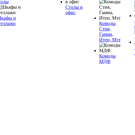
толы
Столы в
офис
кафы и
теллажи
Комоды
Стив,
Гамма,
Итен, Мэт
Комоды
МДФ