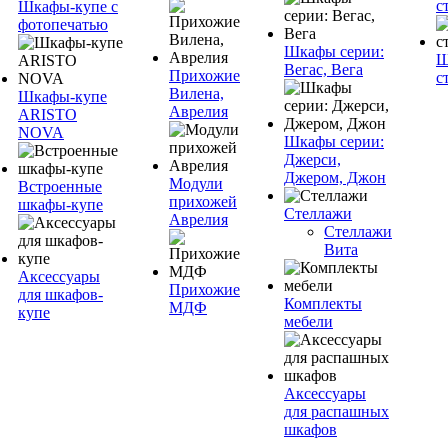
с
Шкафы-купе с
фотопечатью
Шкафы серии:
Ш
Вегас, Вега
Прихожие
с
Вилена,
Шкафы-купе
Аврелия
ARISTO
NOVA
Шкафы серии:
Джерси,
Джером, Джон
Модули
Встроенные
прихожей
шкафы-купе
Стеллажи
Аврелия
Стеллажи
Вита
Аксессуары
Прихожие
для шкафов-
Комплекты
МДФ
купе
мебели
Аксессуары
для распашных
шкафов