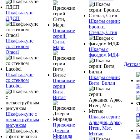
Шкафы-купе
ЛДСП
Шкафы серии:
Бронкс,
Прихожие
Стелла, Стив
серий:
Шкафы-купе
Сити,
со стеклом
Мари
Шкафы с
Oracal
фасадом МДФ
Детска
Шкафы-купе
Шкафы серии:
со стеклом
Прихожие
Вита, Билли
Lacobel
серии
К
Вита,
м
Витас
П
Шкафы-купе с
с
Шкафы серии:
пескоструйным
Аркадия, Арко,
Прихожие
рисунком
Итен, Мэт,
Джерси,
Мэтью
Миранда
К