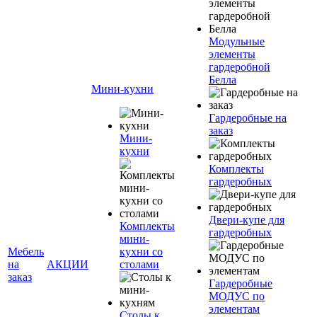
Модульные
элементы
гардеробной
Белла
Мини-кухни
Гардеробные на
заказ
Мини-
кухни
Комплекты
гардеробных
Двери-купе для
Комплекты
гардеробных
мини-
Мебель
кухни со
на
АКЦИИ
столами
заказ
Гардеробные
МОДУС по
элементам
Столы к