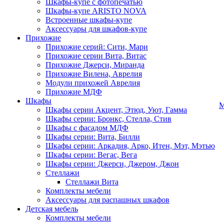
Шкафы-купе с фотопечатью
Шкафы-купе ARISTO NOVA
Встроенные шкафы-купе
Аксессуары для шкафов-купе
Прихожие
Прихожие серий: Сити, Мари
Прихожие серии Вита, Витас
Прихожие Джерси, Миранда
Прихожие Вилена, Аврелия
Модули прихожей Аврелия
Прихожие МДФ
Шкафы
М
Шкафы серии Акцент, Этюд, Уют, Гамма
Шкафы серии: Бронкс, Стелла, Стив
Шкафы с фасадом МДФ
Шкафы серии: Вита, Билли
Шкафы серии: Аркадия, Арко, Итен, Мэт, Мэтью
Шкафы серии: Вегас, Вега
Шкафы серии: Джерси, Джером, Джон
Стеллажи
Стеллажи Вита
Комплекты мебели
Аксессуары для распашных шкафов
Детская мебель
Комплекты мебели