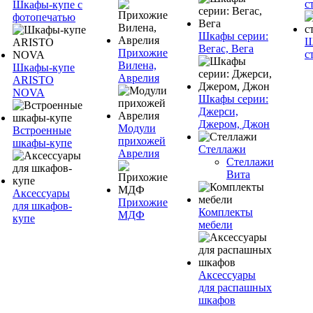
с
Шкафы-купе с
фотопечатью
Шкафы серии:
Ш
Вегас, Вега
Прихожие
с
Вилена,
Шкафы-купе
Аврелия
ARISTO
NOVA
Шкафы серии:
Джерси,
Джером, Джон
Модули
Встроенные
прихожей
шкафы-купе
Стеллажи
Аврелия
Стеллажи
Вита
Аксессуары
Прихожие
для шкафов-
Комплекты
МДФ
купе
мебели
Аксессуары
для распашных
шкафов