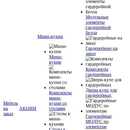
Модульные
элементы
гардеробной
Белла
Мини-кухни
Гардеробные на
заказ
Мини-
кухни
Комплекты
гардеробных
Двери-купе для
Комплекты
гардеробных
мини-
Мебель
кухни со
на
АКЦИИ
столами
заказ
Гардеробные
МОДУС по
элементам
Столы к