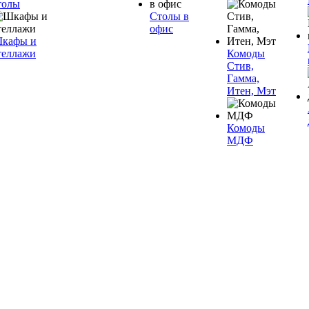
толы
Столы в
офис
кафы и
теллажи
Комоды
Стив,
Гамма,
Итен, Мэт
Комоды
МДФ