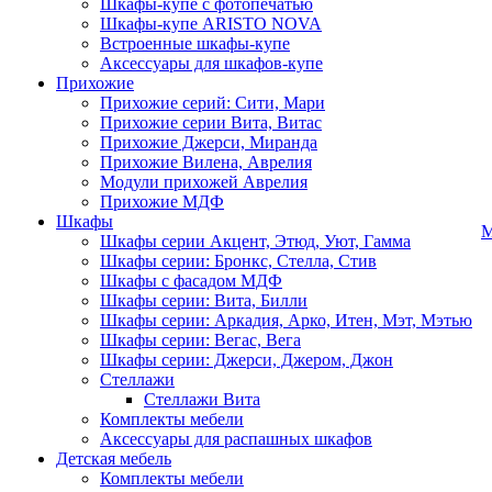
Шкафы-купе с фотопечатью
Шкафы-купе ARISTO NOVA
Встроенные шкафы-купе
Аксессуары для шкафов-купе
Прихожие
Прихожие серий: Сити, Мари
Прихожие серии Вита, Витас
Прихожие Джерси, Миранда
Прихожие Вилена, Аврелия
Модули прихожей Аврелия
Прихожие МДФ
Шкафы
М
Шкафы серии Акцент, Этюд, Уют, Гамма
Шкафы серии: Бронкс, Стелла, Стив
Шкафы с фасадом МДФ
Шкафы серии: Вита, Билли
Шкафы серии: Аркадия, Арко, Итен, Мэт, Мэтью
Шкафы серии: Вегас, Вега
Шкафы серии: Джерси, Джером, Джон
Стеллажи
Стеллажи Вита
Комплекты мебели
Аксессуары для распашных шкафов
Детская мебель
Комплекты мебели