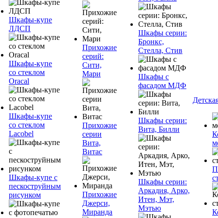
Шкафы-купе
ЛДСП
Шкафы серии:
Бронкс,
Прихожие
Стелла, Стив
серий:
Шкафы-купе
Сити,
со стеклом
Мари
Шкафы с
Oracal
фасадом МДФ
Детска
Шкафы-купе
Шкафы серии:
со стеклом
Прихожие
Вита, Билли
Lacobel
серии
К
Вита,
м
Витас
П
Шкафы-купе с
с
Шкафы серии:
пескоструйным
Аркадия, Арко,
Прихожие
рисунком
Итен, Мэт,
Джерси,
Мэтью
Миранда
К