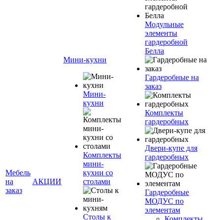
Модульные
элементы
гардеробной
Белла
Мини-кухни
Гардеробные на
заказ
Мини-
кухни
Комплекты
гардеробных
Двери-купе для
Комплекты
гардеробных
мини-
Мебель
кухни со
на
АКЦИИ
столами
заказ
Гардеробные
МОДУС по
элементам
Столы к
Комплекты