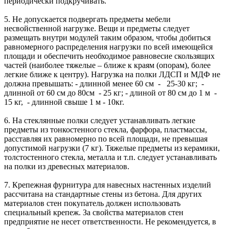
периодически подкручивать.
5. Не допускается подвергать предметы мебели
несвойственной нагрузке. Вещи и предметы следует
размещать внутри модулей таким образом, чтобы добиться
равномерного распределения нагрузки по всей имеющейся
площади и обеспечить необходимое равновесие скользящих
частей (наиболее тяжелые – ближе к краям (опорам), более
легкие ближе к центру). Нагрузка на полки ЛДСП и МДФ не
должна превышать: - длинной менее 60 см - 25-30 кг; -
длинной от 60 см до 80см - 25 кг; - длиной от 80 см до 1 м -
15 кг, - длинной свыше 1 м - 10кг.
6. На стеклянные полки следует устанавливать легкие
предметы из тонкостенного стекла, фарфора, пластмассы,
расставляя их равномерно по всей площади, не превышая
допустимой нагрузки (7 кг). Тяжелые предметы из керамики,
толстостенного стекла, металла и т.п. следует устанавливать
на полки из древесных материалов.
7. Крепежная фурнитура для навесных настенных изделий
рассчитана на стандартные стены из бетона. Для других
материалов стен покупатель должен использовать
специальный крепеж. За свойства материалов стен
предприятие не несет ответственности. Не рекомендуется, в