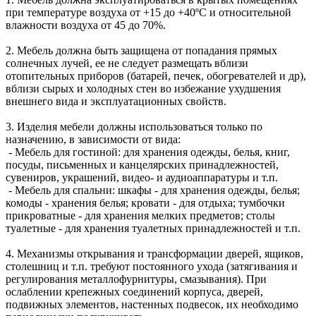
при температуре воздуха от +15 до +40ºС и относительной
влажности воздуха от 45 до 70%.
2. Мебель должна быть защищена от попадания прямых
солнечных лучей, ее не следует размещать вблизи
отопительных приборов (батарей, печек, обогревателей и др),
вблизи сырых и холодных стен во избежание ухудшения
внешнего вида и эксплуатационных свойств.
3. Изделия мебели должны использоваться только по
назначению, в зависимости от вида:
- Мебель для гостиной: для хранения одежды, белья, книг,
посуды, письменных и канцелярских принадлежностей,
сувениров, украшений, видео- и аудиоаппаратуры и т.п.
- Мебель для спальни: шкафы - для хранения одежды, белья;
комоды - хранения белья; кровати - для отдыха; тумбочки
прикроватные - для хранения мелких предметов; столы
туалетные - для хранения туалетных принадлежностей и т.п.
4. Механизмы открывания и трансформации дверей, ящиков,
столешниц и т.п. требуют постоянного ухода (затягивания и
регулирования металлофурнитуры, смазывания). При
ослаблении крепежных соединений корпуса, дверей,
подвижных элементов, настенных подвесок, их необходимо