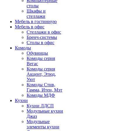
Компьютерные
столы
Шкафы и
стеллажи
Мебель в гостинную
Мебель в офис
Стеллажи в офис
Бренч-системы
Столы в офис
Комоды
Обувницы
Комоды серия
Вегас
Комоды серия
Акцент, Этюд,
Уют
Комоды Стив,
Гамма, Итен, Мэт
Комоды МДФ
Кухни
Кухни ЛДСП
Модульные кухни
Джаз
Модульные
элементы кухни