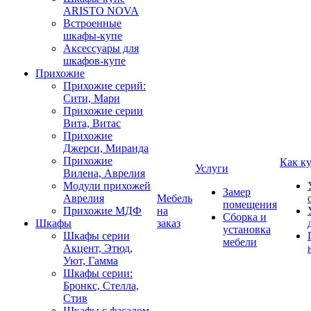
ARISTO NOVA
Встроенные
шкафы-купе
Аксессуары для
шкафов-купе
Прихожие
Прихожие серий:
Сити, Мари
Прихожие серии
Вита, Витас
Прихожие
Джерси, Миранда
Прихожие
Как к
Услуги
Вилена, Аврелия
Модули прихожей
Замер
Аврелия
Мебель
помещения
Прихожие МДФ
на
Сборка и
Шкафы
заказ
установка
Шкафы серии
мебели
Акцент, Этюд,
Уют, Гамма
Шкафы серии:
Бронкс, Стелла,
Стив
Шкафы с фасадом