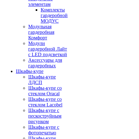
элементам
Комплекты
гардеробной
МОДУС
Модульная
гардеробная
Комфорт
Модули
гардеробной Лайт
с LED подсветкой
Аксессуары для
гардеробных
Шкафы-купе
Шкафы-купе
ЛДСП
Шкафы-купе со
стеклом Oracal
Шкафы-купе со
стеклом Lacobel
Шкафы-купе с
пескоструйным
рисунком
Шкафы-купе с
фотопечатью
Шкафы-купе