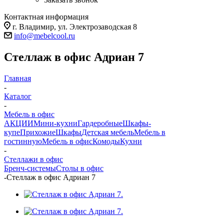
Контактная информация
г. Владимир, ул. Электрозаводская 8
info@mebelcool.ru
Стеллаж в офис Адриан 7
Главная
-
Каталог
-
Мебель в офис
АКЦИИ
Мини-кухни
Гардеробные
Шкафы-
купе
Прихожие
Шкафы
Детская мебель
Мебель в
гостинную
Мебель в офис
Комоды
Кухни
-
Стеллажи в офис
Бренч-системы
Столы в офис
-
Стеллаж в офис Адриан 7