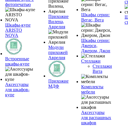
с
фотопечатью
Шкафы серии:
Прихожие
Ш
Вегас, Вега
Вилена,
с
Шкафы-купе
Аврелия
ARISTO
NOVA
Шкафы серии:
Джерси,
Модули
Джером, Джон
прихожей
Аврелия
Встроенные
Стеллажи
шкафы-купе
Стеллажи
Вита
Прихожие
Аксессуары
МДФ
Комплекты
для шкафов-
мебели
купе
Аксессуары
для распашных
шкафов