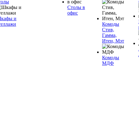
толы
Столы в
офис
кафы и
теллажи
Комоды
Стив,
Гамма,
Итен, Мэт
Комоды
МДФ