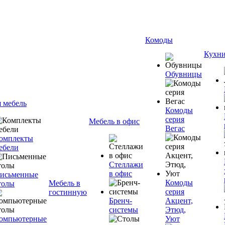
Комоды
Кухн
Обувницы
я мебель
Комоды
серия
Мебель в офис
Вегас
омплекты
ебели
Стеллажи
в офис
исьменные
Комоды
Мебель в
толы
серия
гостинную
Бренч-
Акцент,
системы
Этюд,
омпьютерные
Уют