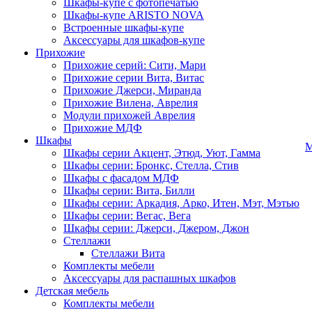
Шкафы-купе с фотопечатью
Шкафы-купе ARISTO NOVA
Встроенные шкафы-купе
Аксессуары для шкафов-купе
Прихожие
Прихожие серий: Сити, Мари
Прихожие серии Вита, Витас
Прихожие Джерси, Миранда
Прихожие Вилена, Аврелия
Модули прихожей Аврелия
Прихожие МДФ
Шкафы
М
Шкафы серии Акцент, Этюд, Уют, Гамма
Шкафы серии: Бронкс, Стелла, Стив
Шкафы с фасадом МДФ
Шкафы серии: Вита, Билли
Шкафы серии: Аркадия, Арко, Итен, Мэт, Мэтью
Шкафы серии: Вегас, Вега
Шкафы серии: Джерси, Джером, Джон
Стеллажи
Стеллажи Вита
Комплекты мебели
Аксессуары для распашных шкафов
Детская мебель
Комплекты мебели