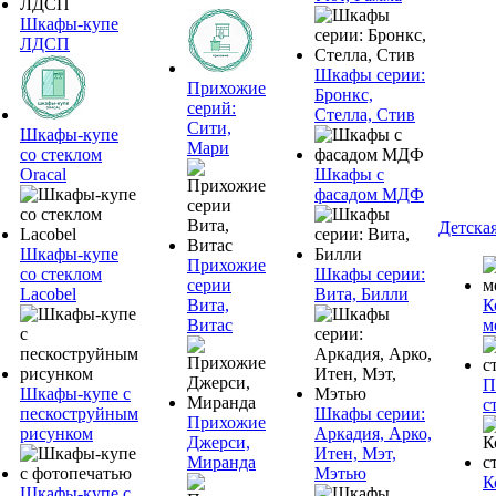
Шкафы-купе
ЛДСП
Шкафы серии:
Прихожие
Бронкс,
серий:
Стелла, Стив
Сити,
Шкафы-купе
Мари
со стеклом
Oracal
Шкафы с
фасадом МДФ
Детска
Шкафы-купе
Прихожие
со стеклом
Шкафы серии:
серии
Lacobel
Вита, Билли
Вита,
К
Витас
м
П
Шкафы-купе с
с
пескоструйным
Шкафы серии:
Прихожие
рисунком
Аркадия, Арко,
Джерси,
Итен, Мэт,
Миранда
Мэтью
К
Шкафы-купе с