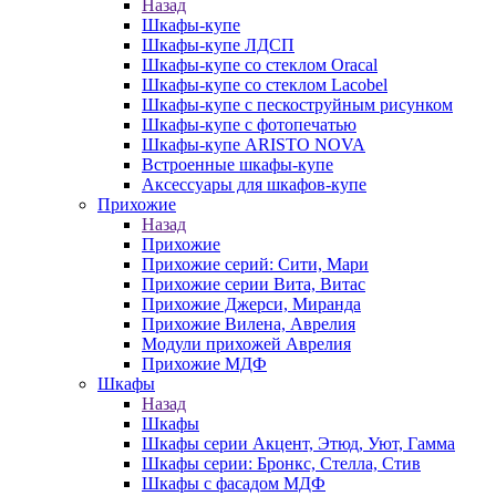
Назад
Шкафы-купе
Шкафы-купе ЛДСП
Шкафы-купе со стеклом Oracal
Шкафы-купе со стеклом Lacobel
Шкафы-купе с пескоструйным рисунком
Шкафы-купе с фотопечатью
Шкафы-купе ARISTO NOVA
Встроенные шкафы-купе
Аксессуары для шкафов-купе
Прихожие
Назад
Прихожие
Прихожие серий: Сити, Мари
Прихожие серии Вита, Витас
Прихожие Джерси, Миранда
Прихожие Вилена, Аврелия
Модули прихожей Аврелия
Прихожие МДФ
Шкафы
Назад
Шкафы
Шкафы серии Акцент, Этюд, Уют, Гамма
Шкафы серии: Бронкс, Стелла, Стив
Шкафы с фасадом МДФ