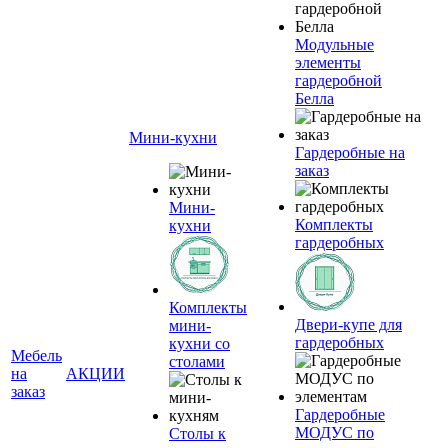
Модульные
элементы
гардеробной
Белла
Мини-кухни
Гардеробные на
заказ
Мини-
Комплекты
кухни
гардеробных
Комплекты
Двери-купе для
мини-
гардеробных
кухни со
Мебель
столами
на
АКЦИИ
заказ
Гардеробные
МОДУС по
Столы к