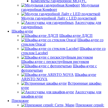
Комплекты гардеробной МОДУС
Модульная
гардеробная Комфорт
Модули гардеробной Лайт с LED подсветкой
Аксессуары для
гардеробных
Шкафы-купе
Шкафы-купе ЛДСП
Шкафы-купе со
стеклом Oracal
Шкафы-купе со
стеклом Lacobel
Шкафы-купе с пескоструйным рисунком
Шкафы-купе с
фотопечатью
Шкафы-купе
ARISTO NOVA
Встроенные шкафы-
купе
Аксессуары для
шкафов-купе
Прихожие
Прихожие серий: