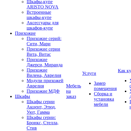
Шкафы-купе
ARISTO NOVA
Встроенные
шкафы-купе
Аксессуары для
шкафов-купе
Прихожие
Прихожие серий:
Сити, Мари
Прихожие серии
Вита, Витас
Прихожие
Джерси, Миранда
Прихожие
Как к
Услуги
Вилена, Аврелия
Модули прихожей
Замер
Аврелия
Мебель
помещения
Прихожие МДФ
на
Сборка и
Шкафы
заказ
установка
Шкафы серии
мебели
Акцент, Этюд,
Уют, Гамма
Шкафы серии:
Бронкс, Стелла,
Стив