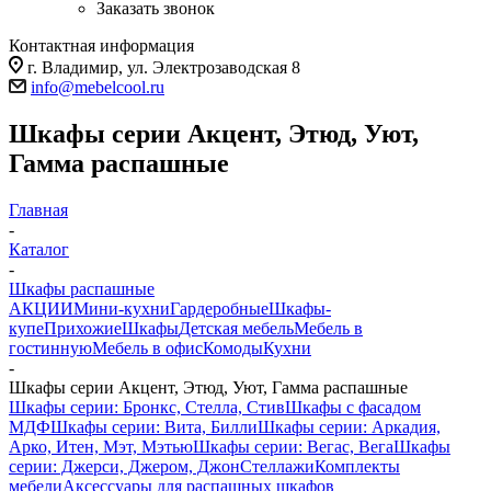
Заказать звонок
Контактная информация
г. Владимир, ул. Электрозаводская 8
info@mebelcool.ru
Шкафы серии Акцент, Этюд, Уют,
Гамма распашные
Главная
-
Каталог
-
Шкафы распашные
АКЦИИ
Мини-кухни
Гардеробные
Шкафы-
купе
Прихожие
Шкафы
Детская мебель
Мебель в
гостинную
Мебель в офис
Комоды
Кухни
-
Шкафы серии Акцент, Этюд, Уют, Гамма распашные
Шкафы серии: Бронкс, Стелла, Стив
Шкафы с фасадом
МДФ
Шкафы серии: Вита, Билли
Шкафы серии: Аркадия,
Арко, Итен, Мэт, Мэтью
Шкафы серии: Вегас, Вега
Шкафы
серии: Джерси, Джером, Джон
Стеллажи
Комплекты
мебели
Аксессуары для распашных шкафов