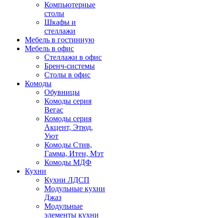
Компьютерные
столы
Шкафы и
стеллажи
Мебель в гостинную
Мебель в офис
Стеллажи в офис
Бренч-системы
Столы в офис
Комоды
Обувницы
Комоды серия
Вегас
Комоды серия
Акцент, Этюд,
Уют
Комоды Стив,
Гамма, Итен, Мэт
Комоды МДФ
Кухни
Кухни ЛДСП
Модульные кухни
Джаз
Модульные
элементы кухни