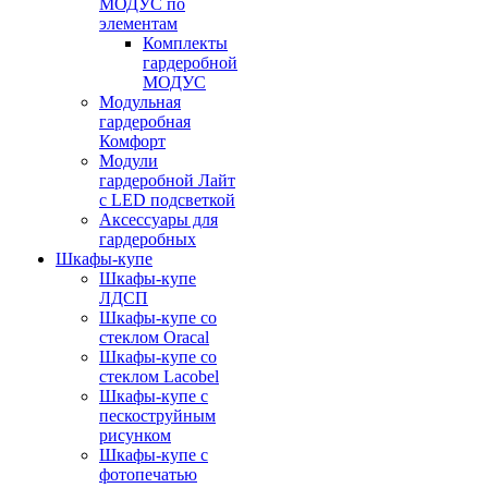
МОДУС по
элементам
Комплекты
гардеробной
МОДУС
Модульная
гардеробная
Комфорт
Модули
гардеробной Лайт
с LED подсветкой
Аксессуары для
гардеробных
Шкафы-купе
Шкафы-купе
ЛДСП
Шкафы-купе со
стеклом Oracal
Шкафы-купе со
стеклом Lacobel
Шкафы-купе с
пескоструйным
рисунком
Шкафы-купе с
фотопечатью