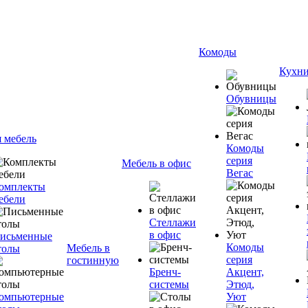
Комоды
Кухн
Обувницы
я мебель
Комоды
серия
Мебель в офис
Вегас
омплекты
ебели
Стеллажи
в офис
исьменные
Комоды
Мебель в
толы
серия
гостинную
Бренч-
Акцент,
системы
Этюд,
омпьютерные
Уют