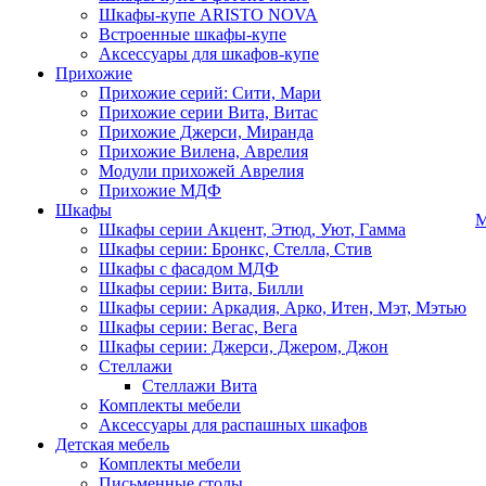
Шкафы-купе ARISTO NOVA
Встроенные шкафы-купе
Аксессуары для шкафов-купе
Прихожие
Прихожие серий: Сити, Мари
Прихожие серии Вита, Витас
Прихожие Джерси, Миранда
Прихожие Вилена, Аврелия
Модули прихожей Аврелия
Прихожие МДФ
Шкафы
М
Шкафы серии Акцент, Этюд, Уют, Гамма
Шкафы серии: Бронкс, Стелла, Стив
Шкафы с фасадом МДФ
Шкафы серии: Вита, Билли
Шкафы серии: Аркадия, Арко, Итен, Мэт, Мэтью
Шкафы серии: Вегас, Вега
Шкафы серии: Джерси, Джером, Джон
Стеллажи
Стеллажи Вита
Комплекты мебели
Аксессуары для распашных шкафов
Детская мебель
Комплекты мебели
Письменные столы