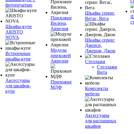
с
фотопечатью
Шкафы серии:
Ш
Прихожие
Вегас, Вега
с
Вилена,
Шкафы-купе
Аврелия
ARISTO
NOVA
Шкафы серии:
Джерси,
Модули
Джером, Джон
Встроенные
прихожей
шкафы-купе
Аврелия
Стеллажи
Стеллажи
Вита
Аксессуары
Прихожие
для шкафов-
МДФ
Комплекты
купе
мебели
Аксессуары
для распашных
шкафов