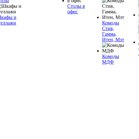
толы
Столы в
офис
кафы и
теллажи
Комоды
Стив,
Гамма,
Итен, Мэт
Комоды
МДФ