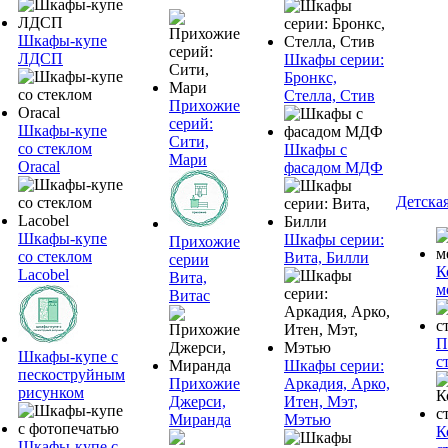
Шкафы-купе
ЛДСП
Шкафы серии:
Бронкс,
Стелла, Стив
Прихожие
серий:
Шкафы-купе
Сити,
со стеклом
Шкафы с
Мари
Oracal
фасадом МДФ
Детска
Шкафы-купе
Шкафы серии:
Прихожие
со стеклом
Вита, Билли
серии
К
Lacobel
Вита,
м
Витас
П
Шкафы-купе с
с
Шкафы серии:
пескоструйным
Прихожие
Аркадия, Арко,
рисунком
Джерси,
Итен, Мэт,
Миранда
Мэтью
К
Шкафы-купе с