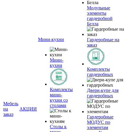
Модульные
элементы
гардеробной
Белла
Мини-кухни
Гардеробные на
заказ
Мини-
кухни
Комплекты
гардеробных
Комплекты
Двери-купе для
мини-
гардеробных
кухни со
Мебель
столами
на
АКЦИИ
заказ
Гардеробные
МОДУС по
Столы к
элементам
мини-