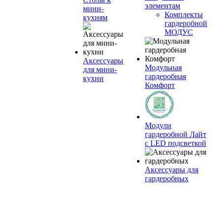
элементам
мини-
Комплекты
кухням
гардеробной
МОДУС
Аксессуары
Модульная
для мини-
гардеробная
кухни
Комфорт
Модули
гардеробной Лайт
с LED подсветкой
Аксессуары для
гардеробных