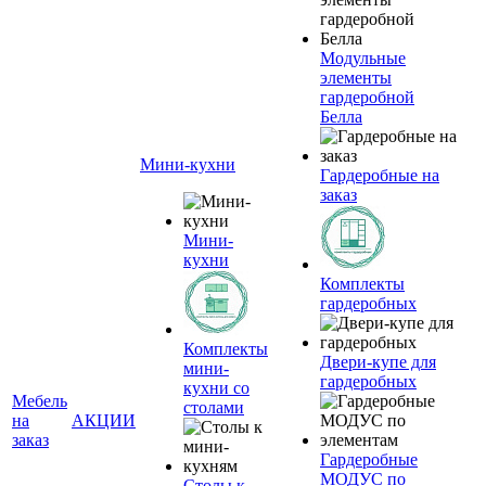
Модульные
элементы
гардеробной
Белла
Мини-кухни
Гардеробные на
заказ
Мини-
кухни
Комплекты
гардеробных
Комплекты
Двери-купе для
мини-
гардеробных
кухни со
Мебель
столами
на
АКЦИИ
заказ
Гардеробные
МОДУС по
Столы к