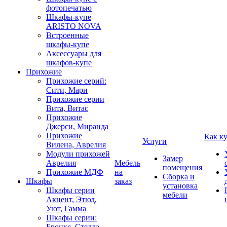
фотопечатью
Шкафы-купе
ARISTO NOVA
Встроенные
шкафы-купе
Аксессуары для
шкафов-купе
Прихожие
Прихожие серий:
Сити, Мари
Прихожие серии
Вита, Витас
Прихожие
Джерси, Миранда
Прихожие
Как к
Услуги
Вилена, Аврелия
Модули прихожей
Замер
Аврелия
Мебель
помещения
Прихожие МДФ
на
Сборка и
Шкафы
заказ
установка
Шкафы серии
мебели
Акцент, Этюд,
Уют, Гамма
Шкафы серии:
Бронкс, Стелла,