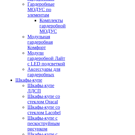
Гардеробные
МОДУС по
элементам
Комплекты
гардеробной
МОДУС
Модульная
гардеробная
Комфорт
Модули
гардеробной Лайт
с LED подсветкой
Аксессуары для
гардеробных
Шкафы-купе
Шкафы-купе
ЛДСП
Шкафы-купе со
стеклом Oracal
Шкафы-купе со
стеклом Lacobel
Шкафы-купе с
пескоструйным
рисунком
Шкафы-купе с