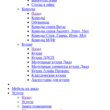
Бренч-системы
Столы в офис
Комоды
Назад
Комоды
Обувницы
Комоды серия Вегас
Комоды серия Акцент, Этюд, Уют
Комоды Стив, Гамма, Итен, Мэт
Комоды МДФ
Кухни
Назад
Кухни
Кухни ЛДСП
Модульные кухни Джаз
Модульные элементы кухни Джаз
Кухни Альфа Прованс
Классические кухни
Аксессуары для кухни
Мебель на заказ
Услуги
Назад
Услуги
Замер помещения