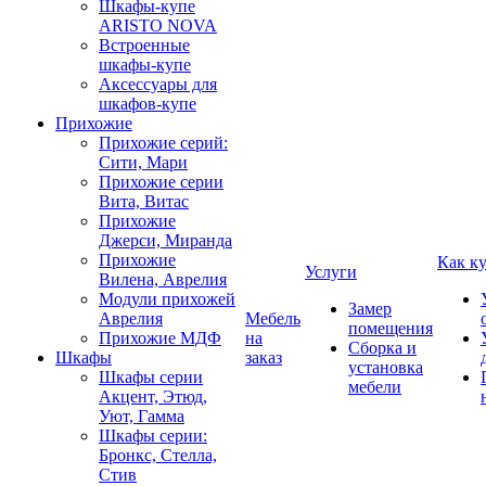
Шкафы-купе
ARISTO NOVA
Встроенные
шкафы-купе
Аксессуары для
шкафов-купе
Прихожие
Прихожие серий:
Сити, Мари
Прихожие серии
Вита, Витас
Прихожие
Джерси, Миранда
Прихожие
Как к
Услуги
Вилена, Аврелия
Модули прихожей
Замер
Аврелия
Мебель
помещения
Прихожие МДФ
на
Сборка и
Шкафы
заказ
установка
Шкафы серии
мебели
Акцент, Этюд,
Уют, Гамма
Шкафы серии:
Бронкс, Стелла,
Стив