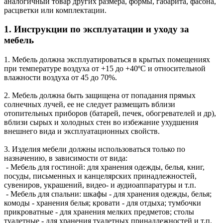
аналогичный товар других размера, формы, габарита, фасона,
расцветки или комплектации.
1. Инструкции по эксплуатации и уходу за
мебель
1. Мебель должна эксплуатироваться в крытых помещениях
при температуре воздуха от +15 до +40ºС и относительной
влажности воздуха от 45 до 70%.
2. Мебель должна быть защищена от попадания прямых
солнечных лучей, ее не следует размещать вблизи
отопительных приборов (батарей, печек, обогревателей и др),
вблизи сырых и холодных стен во избежание ухудшения
внешнего вида и эксплуатационных свойств.
3. Изделия мебели должны использоваться только по
назначению, в зависимости от вида:
- Мебель для гостиной: для хранения одежды, белья, книг,
посуды, письменных и канцелярских принадлежностей,
сувениров, украшений, видео- и аудиоаппаратуры и т.п.
- Мебель для спальни: шкафы - для хранения одежды, белья;
комоды - хранения белья; кровати - для отдыха; тумбочки
прикроватные - для хранения мелких предметов; столы
туалетные - для хранения туалетных принадлежностей и т.п.