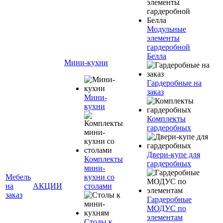
Модульные
элементы
гардеробной
Белла
Мини-кухни
Гардеробные на
заказ
Мини-
кухни
Комплекты
гардеробных
Двери-купе для
Комплекты
гардеробных
мини-
Мебель
кухни со
на
АКЦИИ
столами
заказ
Гардеробные
МОДУС по
элементам
Столы к