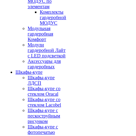
МОДУС по
элементам
Комплекты
гардеробной
МОДУС
Модульная
гардеробная
Комфорт
Модули
гардеробной Лайт
с LED подсветкой
Аксессуары для
гардеробных
Шкафы-купе
Шкафы-купе
ЛДСП
Шкафы-купе со
стеклом Oracal
Шкафы-купе со
стеклом Lacobel
Шкафы-купе с
пескоструйным
рисунком
Шкафы-купе с
фотопечатью