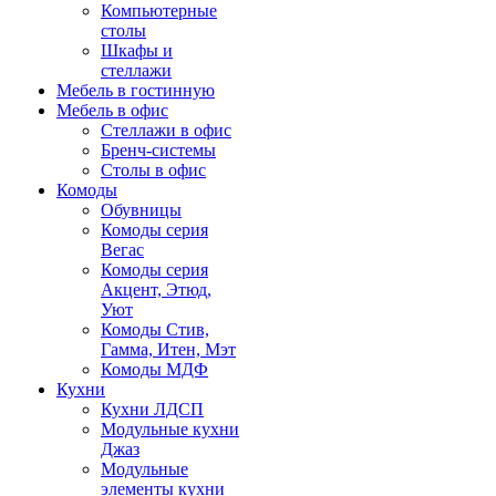
Компьютерные
столы
Шкафы и
стеллажи
Мебель в гостинную
Мебель в офис
Стеллажи в офис
Бренч-системы
Столы в офис
Комоды
Обувницы
Комоды серия
Вегас
Комоды серия
Акцент, Этюд,
Уют
Комоды Стив,
Гамма, Итен, Мэт
Комоды МДФ
Кухни
Кухни ЛДСП
Модульные кухни
Джаз
Модульные
элементы кухни