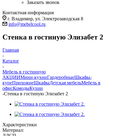
Заказать звонок
Контактная информация
г. Владимир, ул. Электрозаводская 8
info@mebelcool.ru
Стенка в гостиную Элизабет 2
Главная
-
Каталог
-
Мебель в гостинную
АКЦИИ
Мини-кухни
Гардеробные
Шкафы-
купе
Прихожие
Шкафы
Детская мебель
Мебель в
офис
Комоды
Кухни
-
Стенка в гостиную Элизабет 2
Характеристики
Материал:
ЛДСП