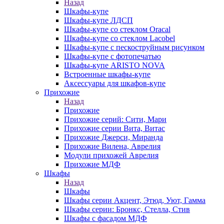
Назад
Шкафы-купе
Шкафы-купе ЛДСП
Шкафы-купе со стеклом Oracal
Шкафы-купе со стеклом Lacobel
Шкафы-купе с пескоструйным рисунком
Шкафы-купе с фотопечатью
Шкафы-купе ARISTO NOVA
Встроенные шкафы-купе
Аксессуары для шкафов-купе
Прихожие
Назад
Прихожие
Прихожие серий: Сити, Мари
Прихожие серии Вита, Витас
Прихожие Джерси, Миранда
Прихожие Вилена, Аврелия
Модули прихожей Аврелия
Прихожие МДФ
Шкафы
Назад
Шкафы
Шкафы серии Акцент, Этюд, Уют, Гамма
Шкафы серии: Бронкс, Стелла, Стив
Шкафы с фасадом МДФ