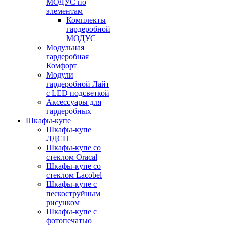
МОДУС по
элементам
Комплекты
гардеробной
МОДУС
Модульная
гардеробная
Комфорт
Модули
гардеробной Лайт
с LED подсветкой
Аксессуары для
гардеробных
Шкафы-купе
Шкафы-купе
ЛДСП
Шкафы-купе со
стеклом Oracal
Шкафы-купе со
стеклом Lacobel
Шкафы-купе с
пескоструйным
рисунком
Шкафы-купе с
фотопечатью