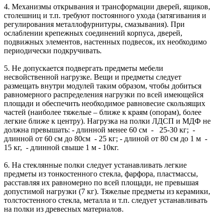
4. Механизмы открывания и трансформации дверей, ящиков,
столешниц и т.п. требуют постоянного ухода (затягивания и
регулирования металлофурнитуры, смазывания). При
ослаблении крепежных соединений корпуса, дверей,
подвижных элементов, настенных подвесок, их необходимо
периодически подкручивать.
5. Не допускается подвергать предметы мебели
несвойственной нагрузке. Вещи и предметы следует
размещать внутри модулей таким образом, чтобы добиться
равномерного распределения нагрузки по всей имеющейся
площади и обеспечить необходимое равновесие скользящих
частей (наиболее тяжелые – ближе к краям (опорам), более
легкие ближе к центру). Нагрузка на полки ЛДСП и МДФ не
должна превышать: - длинной менее 60 см - 25-30 кг; -
длинной от 60 см до 80см - 25 кг; - длиной от 80 см до 1 м -
15 кг, - длинной свыше 1 м - 10кг.
6. На стеклянные полки следует устанавливать легкие
предметы из тонкостенного стекла, фарфора, пластмассы,
расставляя их равномерно по всей площади, не превышая
допустимой нагрузки (7 кг). Тяжелые предметы из керамики,
толстостенного стекла, металла и т.п. следует устанавливать
на полки из древесных материалов.