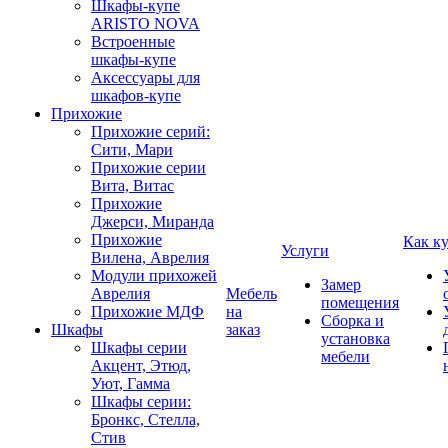
Шкафы-купе
ARISTO NOVA
Встроенные
шкафы-купе
Аксессуары для
шкафов-купе
Прихожие
Прихожие серий:
Сити, Мари
Прихожие серии
Вита, Витас
Прихожие
Джерси, Миранда
Прихожие
Как к
Услуги
Вилена, Аврелия
Модули прихожей
Замер
Аврелия
Мебель
помещения
Прихожие МДФ
на
Сборка и
Шкафы
заказ
установка
Шкафы серии
мебели
Акцент, Этюд,
Уют, Гамма
Шкафы серии:
Бронкс, Стелла,
Стив