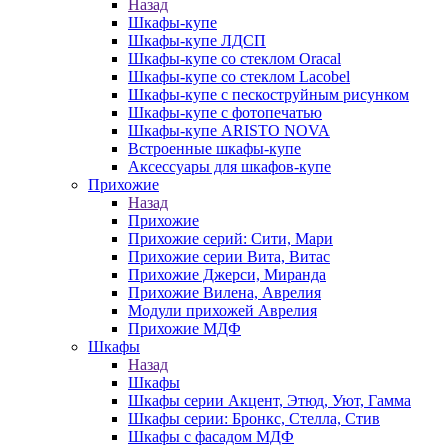
Назад
Шкафы-купе
Шкафы-купе ЛДСП
Шкафы-купе со стеклом Oracal
Шкафы-купе со стеклом Lacobel
Шкафы-купе с пескоструйным рисунком
Шкафы-купе с фотопечатью
Шкафы-купе ARISTO NOVA
Встроенные шкафы-купе
Аксессуары для шкафов-купе
Прихожие
Назад
Прихожие
Прихожие серий: Сити, Мари
Прихожие серии Вита, Витас
Прихожие Джерси, Миранда
Прихожие Вилена, Аврелия
Модули прихожей Аврелия
Прихожие МДФ
Шкафы
Назад
Шкафы
Шкафы серии Акцент, Этюд, Уют, Гамма
Шкафы серии: Бронкс, Стелла, Стив
Шкафы с фасадом МДФ