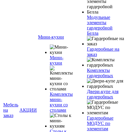
Модульные
элементы
гардеробной
Белла
Мини-кухни
Гардеробные на
заказ
Мини-
кухни
Комплекты
гардеробных
Двери-купе для
Комплекты
гардеробных
мини-
Мебель
кухни со
на
АКЦИИ
столами
заказ
Гардеробные
МОДУС по
элементам
Столы к