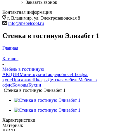
Заказать звонок
Контактная информация
г. Владимир, ул. Электрозаводская 8
info@mebelcool.ru
Стенка в гостиную Элизабет 1
Главная
-
Каталог
-
Мебель в гостинную
АКЦИИ
Мини-кухни
Гардеробные
Шкафы-
купе
Прихожие
Шкафы
Детская мебель
Мебель в
офис
Комоды
Кухни
-
Стенка в гостиную Элизабет 1
Характеристики
Материал:
ЛДСП