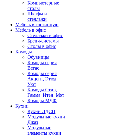
Компьютерные
столы
Шкафы и
стеллажи
Мебель в гостинную
Мебель в офис
Стеллажи в офис
Бренч-системы
Столы в офис
Комоды
Обувницы
Комоды серия
Вегас
Комоды серия
Акцент, Этюд,
Уют
Комоды Стив,
Гамма, Итен, Мэт
Комоды МДФ
Кухни
Кухни ЛДСП
Модульные кухни
Джаз
Модульные
элементы кухни