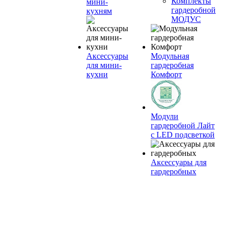
Комплекты
мини-
гардеробной
кухням
МОДУС
Аксессуары
Модульная
для мини-
гардеробная
кухни
Комфорт
Модули
гардеробной Лайт
с LED подсветкой
Аксессуары для
гардеробных