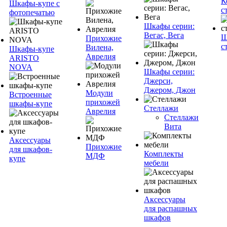
К
Шкафы-купе с
с
фотопечатью
Шкафы серии:
Вегас, Вега
Ш
Прихожие
с
Вилена,
Шкафы-купе
Аврелия
ARISTO
NOVA
Шкафы серии:
Джерси,
Джером, Джон
Модули
Встроенные
прихожей
шкафы-купе
Стеллажи
Аврелия
Стеллажи
Вита
Аксессуары
Прихожие
для шкафов-
Комплекты
МДФ
купе
мебели
Аксессуары
для распашных
шкафов