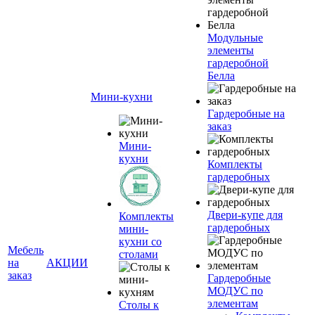
Модульные
элементы
гардеробной
Белла
Мини-кухни
Гардеробные на
заказ
Мини-
кухни
Комплекты
гардеробных
Двери-купе для
Комплекты
гардеробных
мини-
кухни со
Мебель
столами
на
АКЦИИ
заказ
Гардеробные
МОДУС по
элементам
Столы к