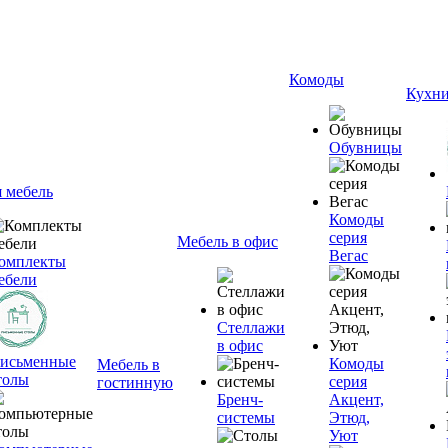
Комоды
Кухн
Обувницы
я мебель
Комоды
серия
Мебель в офис
Вегас
омплекты
ебели
Стеллажи
в офис
исьменные
Комоды
Мебель в
толы
серия
гостинную
Бренч-
Акцент,
системы
Этюд,
Уют