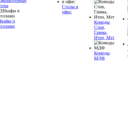
омпьютерные
толы
Столы в
офис
кафы и
Комоды
теллажи
Стив,
Гамма,
Итен, Мэт
Комоды
МДФ