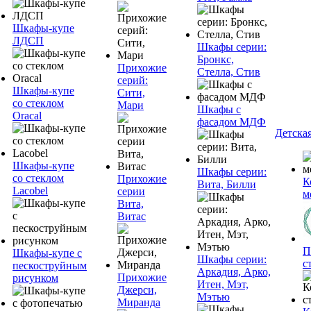
Шкафы-купе
ЛДСП
Шкафы серии:
Бронкс,
Прихожие
Стелла, Стив
серий:
Шкафы-купе
Сити,
со стеклом
Мари
Шкафы с
Oracal
фасадом МДФ
Детска
Шкафы-купе
Шкафы серии:
со стеклом
Прихожие
К
Вита, Билли
Lacobel
серии
м
Вита,
Витас
П
Шкафы-купе с
Шкафы серии:
с
пескоструйным
Аркадия, Арко,
Прихожие
рисунком
Итен, Мэт,
Джерси,
Мэтью
Миранда