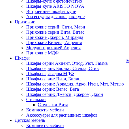
Шкафы-купе с фотопечатью
Шкафы-купе ARISTO NOVA
Встроенные шкафы-купе
Аксессуары для шкафов-купе
Прихожие
Прихожие серий: Сити, Мари
Прихожие серии Вита, Витас
Прихожие Джерси, Миранда
Прихожие Вилена, Аврелия
Модули прихожей Аврелия
Прихожие МДФ
Шкафы
М
Шкафы серии Акцент, Этюд, Уют, Гамма
Шкафы серии: Бронкс, Стелла, Стив
Шкафы с фасадом МДФ
Шкафы серии: Вита, Билли
Шкафы серии: Аркадия, Арко, Итен, Мэт, Мэтью
Шкафы серии: Вегас, Вега
Шкафы серии: Джерси, Джером, Джон
Стеллажи
Стеллажи Вита
Комплекты мебели
Аксессуары для распашных шкафов
Детская мебель
Комплекты мебели