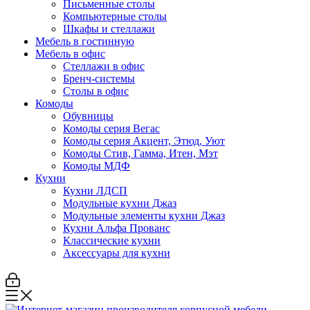
Письменные столы
Компьютерные столы
Шкафы и стеллажи
Мебель в гостинную
Мебель в офис
Стеллажи в офис
Бренч-системы
Столы в офис
Комоды
Обувницы
Комоды серия Вегас
Комоды серия Акцент, Этюд, Уют
Комоды Стив, Гамма, Итен, Мэт
Комоды МДФ
Кухни
Кухни ЛДСП
Модульные кухни Джаз
Модульные элементы кухни Джаз
Кухни Альфа Прованс
Классические кухни
Аксессуары для кухни