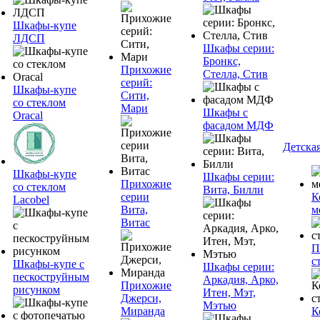
Шкафы-купе
ЛДСП
Шкафы серии:
Бронкс,
Прихожие
Стелла, Стив
серий:
Шкафы-купе
Сити,
со стеклом
Мари
Шкафы с
Oracal
фасадом МДФ
Детска
Шкафы-купе
Шкафы серии:
Прихожие
со стеклом
Вита, Билли
серии
К
Lacobel
Вита,
м
Витас
П
с
Шкафы-купе с
Шкафы серии:
пескоструйным
Аркадия, Арко,
Прихожие
рисунком
Итен, Мэт,
Джерси,
Мэтью
Миранда
К