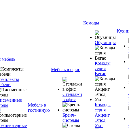
Комоды
Кухн
Обувницы
я мебель
Комоды
серия
Мебель в офис
Вегас
омплекты
ебели
Стеллажи
в офис
исьменные
Комоды
Мебель в
толы
серия
гостинную
Бренч-
Акцент,
системы
Этюд,
омпьютерные
Уют