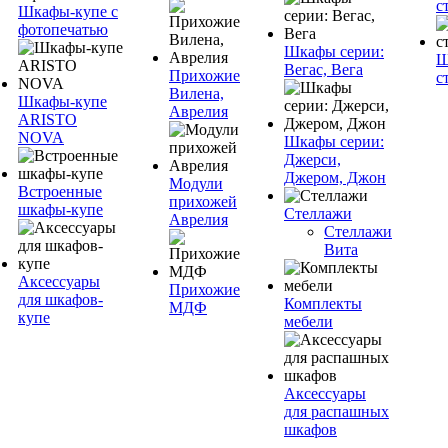
с
Шкафы-купе с
фотопечатью
Шкафы серии:
Ш
Вегас, Вега
Прихожие
с
Вилена,
Шкафы-купе
Аврелия
ARISTO
NOVA
Шкафы серии:
Джерси,
Джером, Джон
Модули
Встроенные
прихожей
шкафы-купе
Стеллажи
Аврелия
Стеллажи
Вита
Аксессуары
Прихожие
для шкафов-
Комплекты
МДФ
купе
мебели
Аксессуары
для распашных
шкафов