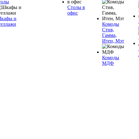
толы
Столы в
офис
кафы и
теллажи
Комоды
Стив,
Гамма,
Итен, Мэт
Комоды
МДФ