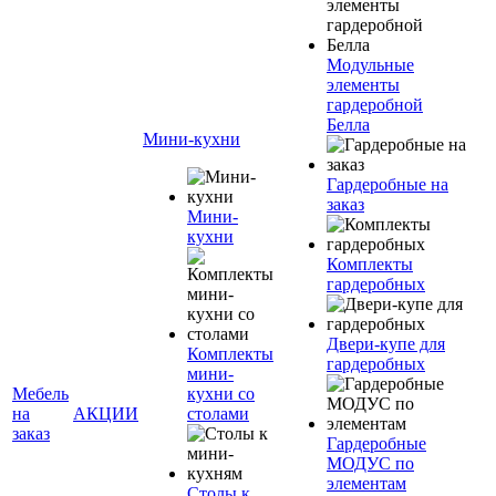
Модульные
элементы
гардеробной
Белла
Мини-кухни
Гардеробные на
заказ
Мини-
кухни
Комплекты
гардеробных
Двери-купе для
Комплекты
гардеробных
мини-
Мебель
кухни со
на
АКЦИИ
столами
заказ
Гардеробные
МОДУС по
элементам
Столы к