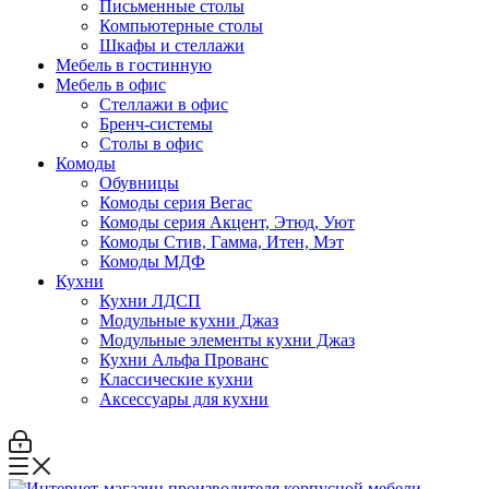
Письменные столы
Компьютерные столы
Шкафы и стеллажи
Мебель в гостинную
Мебель в офис
Стеллажи в офис
Бренч-системы
Столы в офис
Комоды
Обувницы
Комоды серия Вегас
Комоды серия Акцент, Этюд, Уют
Комоды Стив, Гамма, Итен, Мэт
Комоды МДФ
Кухни
Кухни ЛДСП
Модульные кухни Джаз
Модульные элементы кухни Джаз
Кухни Альфа Прованс
Классические кухни
Аксессуары для кухни