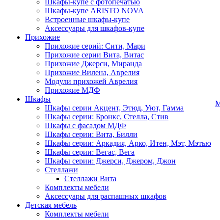
Шкафы-купе с фотопечатью
Шкафы-купе ARISTO NOVA
Встроенные шкафы-купе
Аксессуары для шкафов-купе
Прихожие
Прихожие серий: Сити, Мари
Прихожие серии Вита, Витас
Прихожие Джерси, Миранда
Прихожие Вилена, Аврелия
Модули прихожей Аврелия
Прихожие МДФ
Шкафы
М
Шкафы серии Акцент, Этюд, Уют, Гамма
Шкафы серии: Бронкс, Стелла, Стив
Шкафы с фасадом МДФ
Шкафы серии: Вита, Билли
Шкафы серии: Аркадия, Арко, Итен, Мэт, Мэтью
Шкафы серии: Вегас, Вега
Шкафы серии: Джерси, Джером, Джон
Стеллажи
Стеллажи Вита
Комплекты мебели
Аксессуары для распашных шкафов
Детская мебель
Комплекты мебели