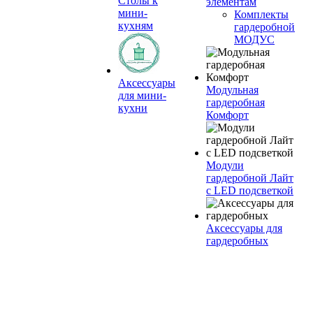
Столы к
элементам
мини-
Комплекты
кухням
гардеробной
МОДУС
Аксессуары
Модульная
для мини-
гардеробная
кухни
Комфорт
Модули
гардеробной Лайт
с LED подсветкой
Аксессуары для
гардеробных