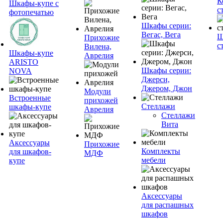
К
Шкафы-купе с
с
фотопечатью
Шкафы серии:
Вегас, Вега
Ш
Прихожие
с
Вилена,
Шкафы-купе
Аврелия
ARISTO
Шкафы серии:
NOVA
Джерси,
Джером, Джон
Модули
Встроенные
прихожей
Стеллажи
шкафы-купе
Аврелия
Стеллажи
Вита
Аксессуары
Прихожие
Комплекты
для шкафов-
МДФ
мебели
купе
Аксессуары
для распашных
шкафов