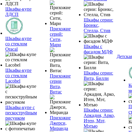
Шкафы-купе
ЛДСП
Шкафы серии:
Бронкс,
Прихожие
Стелла, Стив
серий:
Шкафы-купе
Сити,
со стеклом
Мари
Шкафы с
Oracal
фасадом МДФ
Детска
Шкафы-купе
Шкафы серии:
со стеклом
Прихожие
Вита, Билли
Lacobel
серии
К
Вита,
м
Витас
П
Шкафы-купе с
Шкафы серии:
с
пескоструйным
Аркадия, Арко,
Прихожие
рисунком
Итен, Мэт,
Джерси,
Мэтью
Миранда