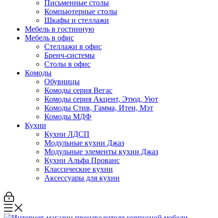
Письменные столы
Компьютерные столы
Шкафы и стеллажи
Мебель в гостинную
Мебель в офис
Стеллажи в офис
Бренч-системы
Столы в офис
Комоды
Обувницы
Комоды серия Вегас
Комоды серия Акцент, Этюд, Уют
Комоды Стив, Гамма, Итен, Мэт
Комоды МДФ
Кухни
Кухни ЛДСП
Модульные кухни Джаз
Модульные элементы кухни Джаз
Кухни Альфа Прованс
Классические кухни
Аксессуары для кухни