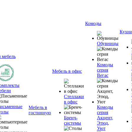
Комоды
Кухн
Обувницы
я мебель
Комоды
серия
Мебель в офис
Вегас
омплекты
ебели
Стеллажи
в офис
исьменные
Комоды
Мебель в
толы
серия
гостинную
Бренч-
Акцент,
системы
Этюд,
Уют