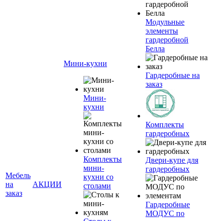
Модульные
элементы
гардеробной
Белла
Мини-кухни
Гардеробные на
заказ
Мини-
кухни
Комплекты
гардеробных
Комплекты
Двери-купе для
мини-
гардеробных
Мебель
кухни со
на
АКЦИИ
столами
заказ
Гардеробные
МОДУС по