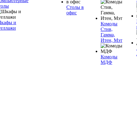
омпьютерные
толы
Столы в
офис
кафы и
Комоды
теллажи
Стив,
Гамма,
Итен, Мэт
Комоды
МДФ