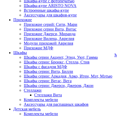
Шкафы-купе с фотопечатью
Шкафы-купе ARISTO NOVA
Встроенные шкафы-купе
Аксессуары для шкафов-купе
Прихожие
Прихожие серий: Сити, Мари
Прихожие серии Вита, Витас
Прихожие Джерси, Миранда
Прихожие Вилена, Аврелия
Модули прихожей Аврелия
Прихожие МДФ
Шкафы
М
Шкафы серии Акцент, Этюд, Уют, Гамма
Шкафы серии: Бронкс, Стелла, Стив
Шкафы с фасадом МДФ
Шкафы серии: Вита, Билли
Шкафы серии: Аркадия, Арко, Итен, Мэт, Мэтью
Шкафы серии: Вегас, Вега
Шкафы серии: Джерси, Джером, Джон
Стеллажи
Стеллажи Вита
Комплекты мебели
Аксессуары для распашных шкафов
Детская мебель
Комплекты мебели