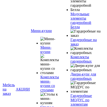
Модульные
элементы
гардеробной
Белла
Мини-кухни
Гардеробные на
заказ
Мини-
кухни
Комплекты
гардеробных
Двери-купе для
Комплекты
гардеробных
мини-
Мебель
кухни со
на
АКЦИИ
столами
заказ
Гардеробные
МОДУС по
элементам