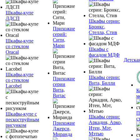
Шкафы-купе
ЛДСП
Шкафы серии:
Бронкс,
Прихожие
Стелла, Стив
серий:
Сити,
Шкафы-купе
Мари
со стеклом
Шкафы с
Oracal
фасадом МДФ
Детска
Шкафы-купе
Шкафы серии:
Прихожие
со стеклом
Вита, Билли
серии
Lacobel
Вита,
К
Витас
м
П
Шкафы-купе с
Шкафы серии:
с
пескоструйным
Аркадия, Арко,
Прихожие
рисунком
Итен, Мэт,
Джерси,
Мэтью
Миранда