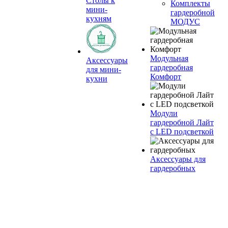
Столы к
Комплекты
мини-
гардеробной
кухням
МОДУС
Модульная
Аксессуары
гардеробная
для мини-
Комфорт
кухни
Модули
гардеробной Лайт
с LED подсветкой
Аксессуары для
гардеробных