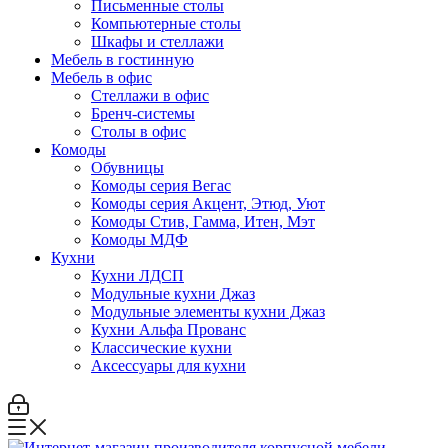
Письменные столы
Компьютерные столы
Шкафы и стеллажи
Мебель в гостинную
Мебель в офис
Стеллажи в офис
Бренч-системы
Столы в офис
Комоды
Обувницы
Комоды серия Вегас
Комоды серия Акцент, Этюд, Уют
Комоды Стив, Гамма, Итен, Мэт
Комоды МДФ
Кухни
Кухни ЛДСП
Модульные кухни Джаз
Модульные элементы кухни Джаз
Кухни Альфа Прованс
Классические кухни
Аксессуары для кухни