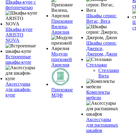
К
Шкафы-купе с
с
фотопечатью
Шкафы серии:
Прихожие
Вегас, Вега
Ш
Вилена,
с
Шкафы-купе
Аврелия
ARISTO
NOVA
Шкафы серии:
Джерси,
Модули
Джером, Джон
Встроенные
прихожей
шкафы-купе
Аврелия
Стеллажи
Стеллажи
Вита
Аксессуары
для шкафов-
Прихожие
Комплекты
купе
МДФ
мебели
Аксессуары
для распашных
шкафов