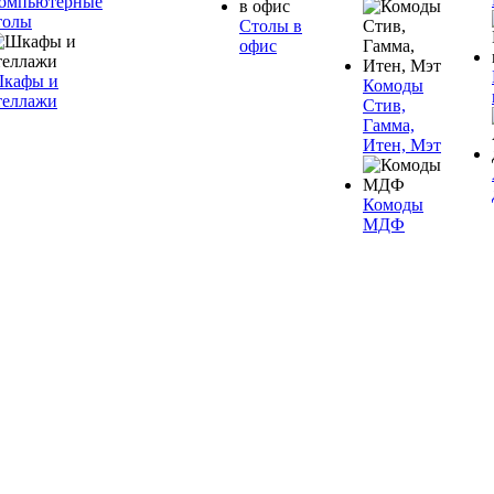
омпьютерные
толы
Столы в
офис
кафы и
Комоды
теллажи
Стив,
Гамма,
Итен, Мэт
Комоды
МДФ