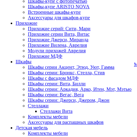
Шкафы-купе с фотопечатью
Шкафы-купе ARISTO NOVA
Встроенные шкафы-купе
Аксессуары для шкафов-купе
Прихожие
Прихожие серий: Сити, Мари
Прихожие серии Вита, Витас
Прихожие Джерси, Миранда
Прихожие Вилена, Аврелия
Модули прихожей Аврелия
Прихожие МДФ
Шкафы
М
Шкафы серии Акцент, Этюд, Уют, Гамма
Шкафы серии: Бронкс, Стелла, Стив
Шкафы с фасадом МДФ
Шкафы серии: Вита, Билли
Шкафы серии: Аркадия, Арко, Итен, Мэт, Мэтью
Шкафы серии: Вегас, Вега
Шкафы серии: Джерси, Джером, Джон
Стеллажи
Стеллажи Вита
Комплекты мебели
Аксессуары для распашных шкафов
Детская мебель
Комплекты мебели