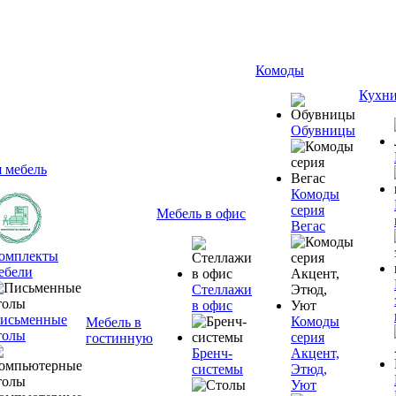
Комоды
Кухн
Обувницы
я мебель
Комоды
серия
Мебель в офис
Вегас
омплекты
ебели
Стеллажи
в офис
исьменные
Комоды
Мебель в
толы
серия
гостинную
Бренч-
Акцент,
системы
Этюд,
Уют