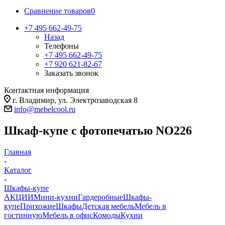
Сравнение товаров
0
+7 495 662-49-75
Назад
Телефоны
+7 495 662-49-75
+7 920 621-82-67
Заказать звонок
Контактная информация
г. Владимир, ул. Электрозаводская 8
info@mebelcool.ru
Шкаф-купе с фотопечатью NO226
Главная
-
Каталог
-
Шкафы-купе
АКЦИИ
Мини-кухни
Гардеробные
Шкафы-
купе
Прихожие
Шкафы
Детская мебель
Мебель в
гостинную
Мебель в офис
Комоды
Кухни
-