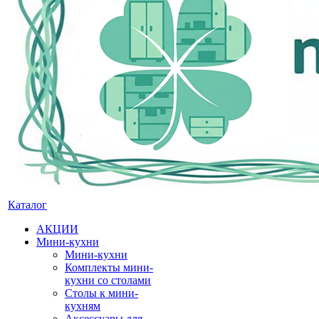
Каталог
АКЦИИ
Мини-кухни
Мини-кухни
Комплекты мини-
кухни со столами
Столы к мини-
кухням
Аксессуары для