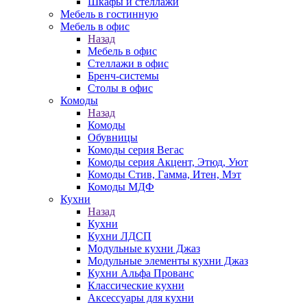
Шкафы и стеллажи
Мебель в гостинную
Мебель в офис
Назад
Мебель в офис
Стеллажи в офис
Бренч-системы
Столы в офис
Комоды
Назад
Комоды
Обувницы
Комоды серия Вегас
Комоды серия Акцент, Этюд, Уют
Комоды Стив, Гамма, Итен, Мэт
Комоды МДФ
Кухни
Назад
Кухни
Кухни ЛДСП
Модульные кухни Джаз
Модульные элементы кухни Джаз
Кухни Альфа Прованс
Классические кухни
Аксессуары для кухни