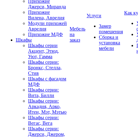
Прихожие
Джерси, Миранда
Прихожие
Как к
Услуги
Вилена, Аврелия
Модули прихожей
Замер
Аврелия
Мебель
помещения
Прихожие МДФ
на
Сборка и
Шкафы
заказ
установка
Шкафы серии
мебели
Акцент, Этюд,
Уют, Гамма
Шкафы серии:
Бронкс, Стелла,
Стив
Шкафы с фасадом
МДФ
Шкафы серии:
Вита, Билли
Шкафы серии:
Аркадия, Арко,
Итен, Мэт, Мэтью
Шкафы серии:
Вегас, Вега
Шкафы серии:
Джерси, Джером,