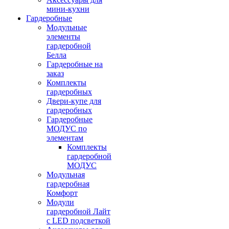
мини-кухни
Гардеробные
Модульные
элементы
гардеробной
Белла
Гардеробные на
заказ
Комплекты
гардеробных
Двери-купе для
гардеробных
Гардеробные
МОДУС по
элементам
Комплекты
гардеробной
МОДУС
Модульная
гардеробная
Комфорт
Модули
гардеробной Лайт
с LED подсветкой