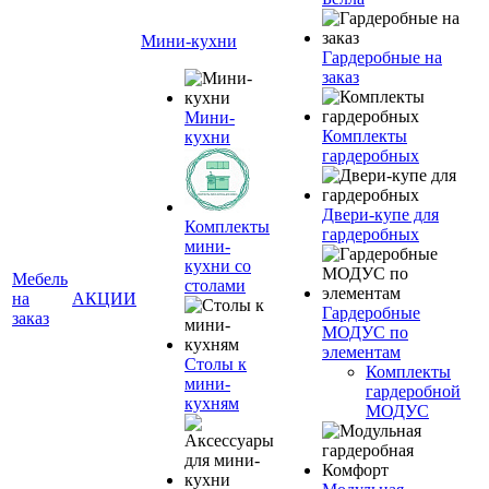
Мини-кухни
Гардеробные на
заказ
Мини-
Комплекты
кухни
гардеробных
Двери-купе для
Комплекты
гардеробных
мини-
кухни со
Мебель
столами
на
АКЦИИ
Гардеробные
заказ
МОДУС по
элементам
Столы к
Комплекты
мини-
гардеробной
кухням
МОДУС