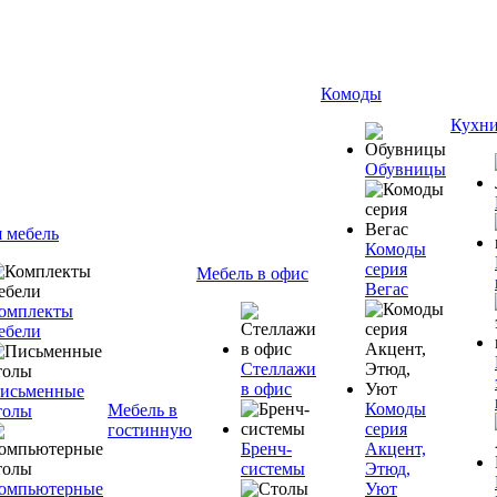
Комоды
Кухн
Обувницы
я мебель
Комоды
серия
Мебель в офис
Вегас
омплекты
ебели
Стеллажи
в офис
исьменные
Комоды
Мебель в
толы
серия
гостинную
Бренч-
Акцент,
системы
Этюд,
омпьютерные
Уют