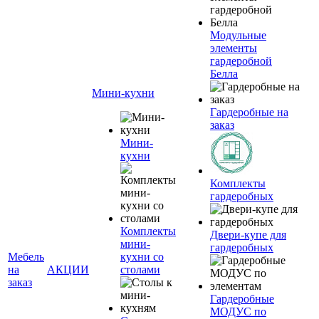
Модульные
элементы
гардеробной
Белла
Мини-кухни
Гардеробные на
заказ
Мини-
кухни
Комплекты
гардеробных
Комплекты
Двери-купе для
мини-
гардеробных
Мебель
кухни со
на
АКЦИИ
столами
заказ
Гардеробные
МОДУС по