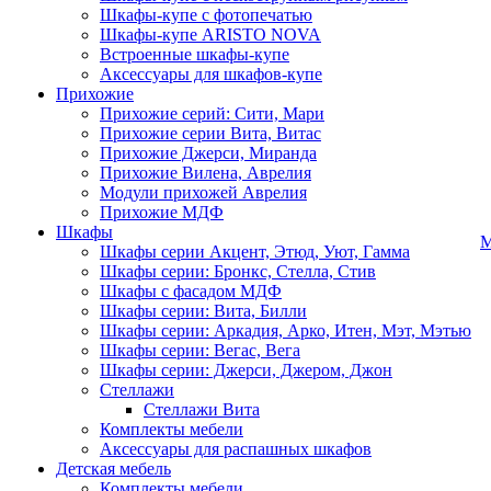
Шкафы-купе с фотопечатью
Шкафы-купе ARISTO NOVA
Встроенные шкафы-купе
Аксессуары для шкафов-купе
Прихожие
Прихожие серий: Сити, Мари
Прихожие серии Вита, Витас
Прихожие Джерси, Миранда
Прихожие Вилена, Аврелия
Модули прихожей Аврелия
Прихожие МДФ
Шкафы
М
Шкафы серии Акцент, Этюд, Уют, Гамма
Шкафы серии: Бронкс, Стелла, Стив
Шкафы с фасадом МДФ
Шкафы серии: Вита, Билли
Шкафы серии: Аркадия, Арко, Итен, Мэт, Мэтью
Шкафы серии: Вегас, Вега
Шкафы серии: Джерси, Джером, Джон
Стеллажи
Стеллажи Вита
Комплекты мебели
Аксессуары для распашных шкафов
Детская мебель
Комплекты мебели