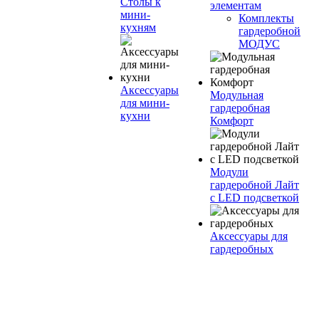
Столы к
элементам
мини-
Комплекты
кухням
гардеробной
МОДУС
Аксессуары
Модульная
для мини-
гардеробная
кухни
Комфорт
Модули
гардеробной Лайт
с LED подсветкой
Аксессуары для
гардеробных