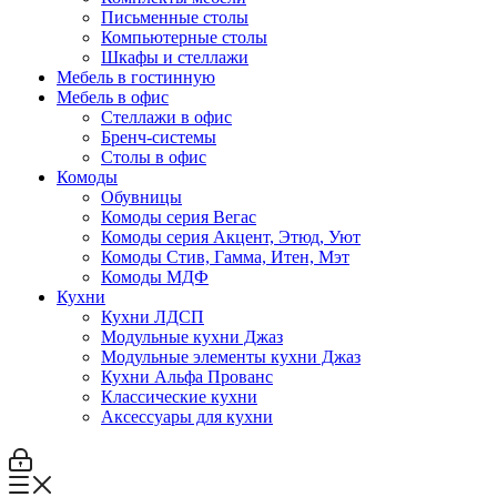
Письменные столы
Компьютерные столы
Шкафы и стеллажи
Мебель в гостинную
Мебель в офис
Стеллажи в офис
Бренч-системы
Столы в офис
Комоды
Обувницы
Комоды серия Вегас
Комоды серия Акцент, Этюд, Уют
Комоды Стив, Гамма, Итен, Мэт
Комоды МДФ
Кухни
Кухни ЛДСП
Модульные кухни Джаз
Модульные элементы кухни Джаз
Кухни Альфа Прованс
Классические кухни
Аксессуары для кухни