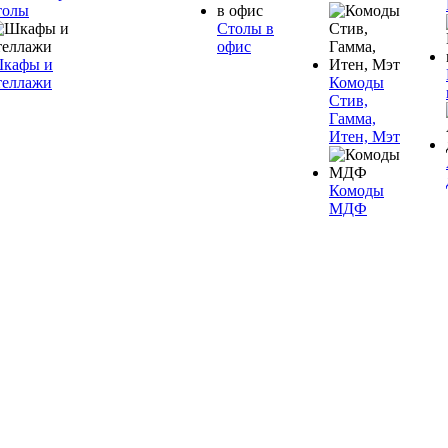
толы
Столы в
офис
кафы и
теллажи
Комоды
Стив,
Гамма,
Итен, Мэт
Комоды
МДФ