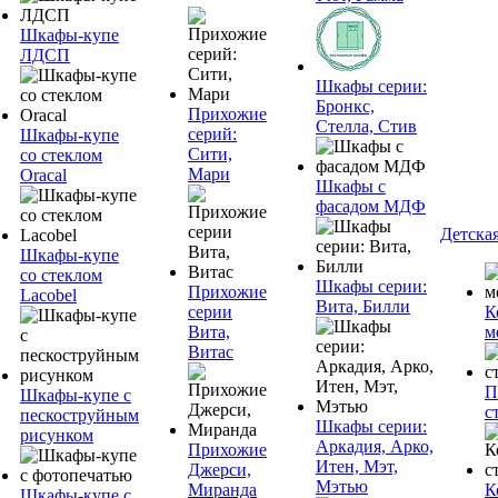
Шкафы-купе
ЛДСП
Шкафы серии:
Бронкс,
Прихожие
Стелла, Стив
серий:
Шкафы-купе
Сити,
со стеклом
Мари
Oracal
Шкафы с
фасадом МДФ
Детска
Шкафы-купе
со стеклом
Шкафы серии:
Прихожие
Lacobel
Вита, Билли
серии
К
Вита,
м
Витас
П
Шкафы-купе с
с
пескоструйным
Шкафы серии:
рисунком
Аркадия, Арко,
Прихожие
Итен, Мэт,
Джерси,
Мэтью
Миранда
К
Шкафы-купе с