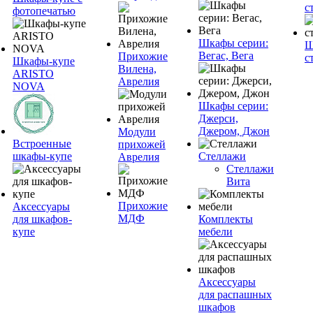
с
фотопечатью
Шкафы серии:
Ш
Вегас, Вега
Прихожие
с
Шкафы-купе
Вилена,
ARISTO
Аврелия
NOVA
Шкафы серии:
Джерси,
Джером, Джон
Модули
Встроенные
прихожей
шкафы-купе
Стеллажи
Аврелия
Стеллажи
Вита
Прихожие
Аксессуары
МДФ
для шкафов-
Комплекты
купе
мебели
Аксессуары
для распашных
шкафов