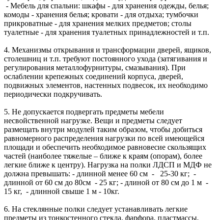
- Мебель для спальни: шкафы - для хранения одежды, белья;
комоды - хранения белья; кровати - для отдыха; тумбочки
прикроватные - для хранения мелких предметов; столы
туалетные - для хранения туалетных принадлежностей и т.п.
4. Механизмы открывания и трансформации дверей, ящиков,
столешниц и т.п. требуют постоянного ухода (затягивания и
регулирования металлофурнитуры, смазывания). При
ослаблении крепежных соединений корпуса, дверей,
подвижных элементов, настенных подвесок, их необходимо
периодически подкручивать.
5. Не допускается подвергать предметы мебели
несвойственной нагрузке. Вещи и предметы следует
размещать внутри модулей таким образом, чтобы добиться
равномерного распределения нагрузки по всей имеющейся
площади и обеспечить необходимое равновесие скользящих
частей (наиболее тяжелые – ближе к краям (опорам), более
легкие ближе к центру). Нагрузка на полки ЛДСП и МДФ не
должна превышать: - длинной менее 60 см - 25-30 кг; -
длинной от 60 см до 80см - 25 кг; - длиной от 80 см до 1 м -
15 кг, - длинной свыше 1 м - 10кг.
6. На стеклянные полки следует устанавливать легкие
предметы из тонкостенного стекла, фарфора, пластмассы,