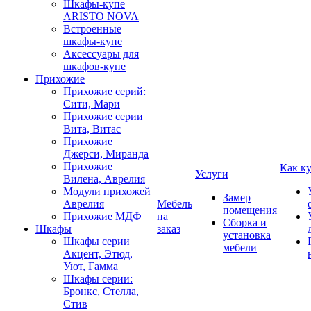
Шкафы-купе
ARISTO NOVA
Встроенные
шкафы-купе
Аксессуары для
шкафов-купе
Прихожие
Прихожие серий:
Сити, Мари
Прихожие серии
Вита, Витас
Прихожие
Джерси, Миранда
Прихожие
Как к
Услуги
Вилена, Аврелия
Модули прихожей
Замер
Аврелия
Мебель
помещения
Прихожие МДФ
на
Сборка и
Шкафы
заказ
установка
Шкафы серии
мебели
Акцент, Этюд,
Уют, Гамма
Шкафы серии:
Бронкс, Стелла,
Стив