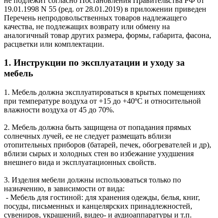
не подлежит согласно Постановления Правительства РФ от
19.01.1998 N 55 (ред. от 28.01.2019) в приложении приведен
Перечень непродовольственных товаров надлежащего
качества, не подлежащих возврату или обмену на
аналогичный товар других размера, формы, габарита, фасона,
расцветки или комплектации.
1. Инструкции по эксплуатации и уходу за
мебель
1. Мебель должна эксплуатироваться в крытых помещениях
при температуре воздуха от +15 до +40ºС и относительной
влажности воздуха от 45 до 70%.
2. Мебель должна быть защищена от попадания прямых
солнечных лучей, ее не следует размещать вблизи
отопительных приборов (батарей, печек, обогревателей и др),
вблизи сырых и холодных стен во избежание ухудшения
внешнего вида и эксплуатационных свойств.
3. Изделия мебели должны использоваться только по
назначению, в зависимости от вида:
- Мебель для гостиной: для хранения одежды, белья, книг,
посуды, письменных и канцелярских принадлежностей,
сувениров, украшений, видео- и аудиоаппаратуры и т.п.