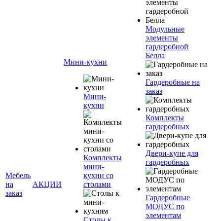
Модульные
элементы
гардеробной
Белла
Мини-кухни
Гардеробные на
заказ
Мини-
кухни
Комплекты
гардеробных
Двери-купе для
Комплекты
гардеробных
мини-
Мебель
кухни со
на
АКЦИИ
столами
заказ
Гардеробные
МОДУС по
элементам
Столы к