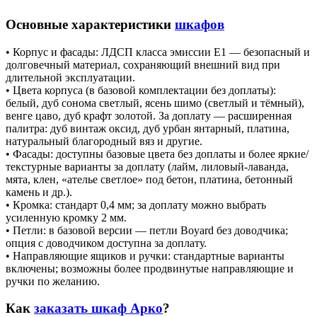
Основные характеристики
шкафов
• Корпус и фасады: ЛДСП класса эмиссии Е1 — безопасный и
долговечный материал, сохраняющий внешний вид при
длительной эксплуатации.
• Цвета корпуса (в базовой комплектации без доплаты):
белый, дуб сонома светлый, ясень шимо (светлый и тёмный),
венге цаво, дуб крафт золотой. За доплату — расширенная
палитра: дуб винтаж оксид, дуб урбан янтарный, платина,
натуральный благородный вяз и другие.
• Фасады: доступны базовые цвета без доплаты и более яркие/
текстурные варианты за доплату (лайм, лиловый‑лаванда,
мята, клен, «ателье светлое» под бетон, платина, бетонный
камень и др.).
• Кромка: стандарт 0,4 мм; за доплату можно выбрать
усиленную кромку 2 мм.
• Петли: в базовой версии — петли Boyard без доводчика;
опция с доводчиком доступна за доплату.
• Направляющие ящиков и ручки: стандартные варианты
включены; возможны более продвинутые направляющие и
ручки по желанию.
Как
заказать шкаф Арко
?