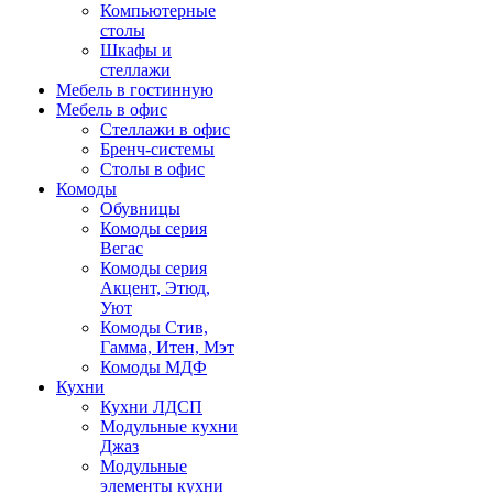
Компьютерные
столы
Шкафы и
стеллажи
Мебель в гостинную
Мебель в офис
Стеллажи в офис
Бренч-системы
Столы в офис
Комоды
Обувницы
Комоды серия
Вегас
Комоды серия
Акцент, Этюд,
Уют
Комоды Стив,
Гамма, Итен, Мэт
Комоды МДФ
Кухни
Кухни ЛДСП
Модульные кухни
Джаз
Модульные
элементы кухни