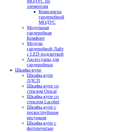
МОДУС по
элементам
Комплекты
гардеробной
МОДУС
Модульная
гардеробная
Комфорт
Модули
гардеробной Лайт
с LED подсветкой
Аксессуары для
гардеробных
Шкафы-купе
Шкафы-купе
ЛДСП
Шкафы-купе со
стеклом Oracal
Шкафы-купе со
стеклом Lacobel
Шкафы-купе с
пескоструйным
рисунком
Шкафы-купе с
фотопечатью