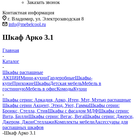
Заказать звонок
Контактная информация
г. Владимир, ул. Электрозаводская 8
info@mebelcool.ru
Шкаф Арко 3.1
Главная
-
Каталог
-
Шкафы распашные
АКЦИИ
Мини-кухни
Гардеробные
Шкафы-
купе
Прихожие
Шкафы
Детская мебель
Мебель в
гостинную
Мебель в офис
Комоды
Кухни
-
Шкафы серии: Аркадия, Арко, Итен, Мэт, Мэтью распашные
Шкафы серии Акцент, Этюд, Уют, Гамма
Шкафы серии:
Бронкс, Стелла, Стив
Шкафы с фасадом МДФ
Шкафы серии:
Вита, Билли
Шкафы серии: Вегас, Вега
Шкафы серии: Джерси,
Джером, Джон
Стеллажи
Комплекты мебели
Аксессуары для
распашных шкафов
-
Шкаф Арко 3.1