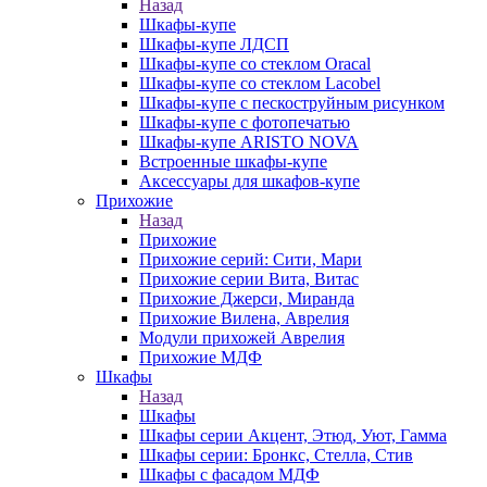
Назад
Шкафы-купе
Шкафы-купе ЛДСП
Шкафы-купе со стеклом Oracal
Шкафы-купе со стеклом Lacobel
Шкафы-купе с пескоструйным рисунком
Шкафы-купе с фотопечатью
Шкафы-купе ARISTO NOVA
Встроенные шкафы-купе
Аксессуары для шкафов-купе
Прихожие
Назад
Прихожие
Прихожие серий: Сити, Мари
Прихожие серии Вита, Витас
Прихожие Джерси, Миранда
Прихожие Вилена, Аврелия
Модули прихожей Аврелия
Прихожие МДФ
Шкафы
Назад
Шкафы
Шкафы серии Акцент, Этюд, Уют, Гамма
Шкафы серии: Бронкс, Стелла, Стив
Шкафы с фасадом МДФ