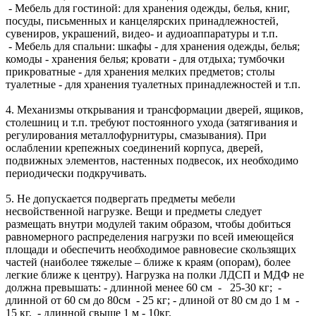
- Мебель для гостиной: для хранения одежды, белья, книг,
посуды, письменных и канцелярских принадлежностей,
сувениров, украшений, видео- и аудиоаппаратуры и т.п.
- Мебель для спальни: шкафы - для хранения одежды, белья;
комоды - хранения белья; кровати - для отдыха; тумбочки
прикроватные - для хранения мелких предметов; столы
туалетные - для хранения туалетных принадлежностей и т.п.
4. Механизмы открывания и трансформации дверей, ящиков,
столешниц и т.п. требуют постоянного ухода (затягивания и
регулирования металлофурнитуры, смазывания). При
ослаблении крепежных соединений корпуса, дверей,
подвижных элементов, настенных подвесок, их необходимо
периодически подкручивать.
5. Не допускается подвергать предметы мебели
несвойственной нагрузке. Вещи и предметы следует
размещать внутри модулей таким образом, чтобы добиться
равномерного распределения нагрузки по всей имеющейся
площади и обеспечить необходимое равновесие скользящих
частей (наиболее тяжелые – ближе к краям (опорам), более
легкие ближе к центру). Нагрузка на полки ЛДСП и МДФ не
должна превышать: - длинной менее 60 см - 25-30 кг; -
длинной от 60 см до 80см - 25 кг; - длиной от 80 см до 1 м -
15 кг, - длинной свыше 1 м - 10кг.