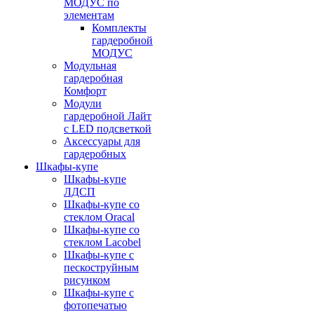
МОДУС по
элементам
Комплекты
гардеробной
МОДУС
Модульная
гардеробная
Комфорт
Модули
гардеробной Лайт
с LED подсветкой
Аксессуары для
гардеробных
Шкафы-купе
Шкафы-купе
ЛДСП
Шкафы-купе со
стеклом Oracal
Шкафы-купе со
стеклом Lacobel
Шкафы-купе с
пескоструйным
рисунком
Шкафы-купе с
фотопечатью