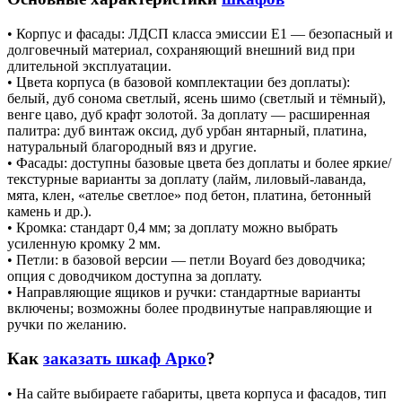
• Корпус и фасады: ЛДСП класса эмиссии Е1 — безопасный и
долговечный материал, сохраняющий внешний вид при
длительной эксплуатации.
• Цвета корпуса (в базовой комплектации без доплаты):
белый, дуб сонома светлый, ясень шимо (светлый и тёмный),
венге цаво, дуб крафт золотой. За доплату — расширенная
палитра: дуб винтаж оксид, дуб урбан янтарный, платина,
натуральный благородный вяз и другие.
• Фасады: доступны базовые цвета без доплаты и более яркие/
текстурные варианты за доплату (лайм, лиловый‑лаванда,
мята, клен, «ателье светлое» под бетон, платина, бетонный
камень и др.).
• Кромка: стандарт 0,4 мм; за доплату можно выбрать
усиленную кромку 2 мм.
• Петли: в базовой версии — петли Boyard без доводчика;
опция с доводчиком доступна за доплату.
• Направляющие ящиков и ручки: стандартные варианты
включены; возможны более продвинутые направляющие и
ручки по желанию.
Как
заказать шкаф Арко
?
• На сайте выбираете габариты, цвета корпуса и фасадов, тип