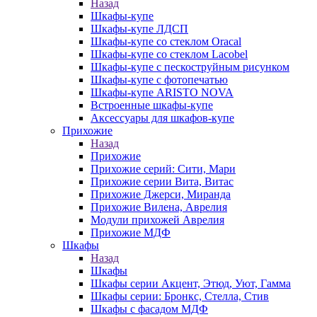
Назад
Шкафы-купе
Шкафы-купе ЛДСП
Шкафы-купе со стеклом Oracal
Шкафы-купе со стеклом Lacobel
Шкафы-купе с пескоструйным рисунком
Шкафы-купе с фотопечатью
Шкафы-купе ARISTO NOVA
Встроенные шкафы-купе
Аксессуары для шкафов-купе
Прихожие
Назад
Прихожие
Прихожие серий: Сити, Мари
Прихожие серии Вита, Витас
Прихожие Джерси, Миранда
Прихожие Вилена, Аврелия
Модули прихожей Аврелия
Прихожие МДФ
Шкафы
Назад
Шкафы
Шкафы серии Акцент, Этюд, Уют, Гамма
Шкафы серии: Бронкс, Стелла, Стив
Шкафы с фасадом МДФ