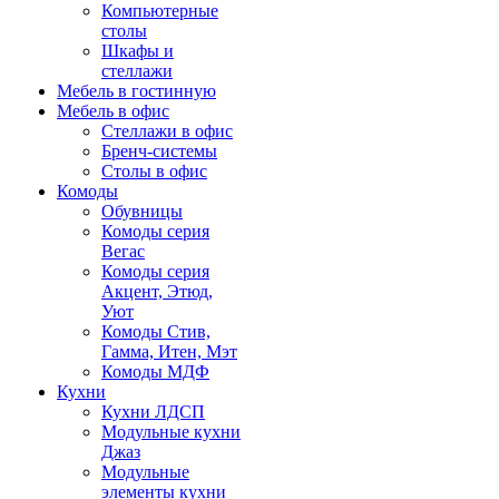
Компьютерные
столы
Шкафы и
стеллажи
Мебель в гостинную
Мебель в офис
Стеллажи в офис
Бренч-системы
Столы в офис
Комоды
Обувницы
Комоды серия
Вегас
Комоды серия
Акцент, Этюд,
Уют
Комоды Стив,
Гамма, Итен, Мэт
Комоды МДФ
Кухни
Кухни ЛДСП
Модульные кухни
Джаз
Модульные
элементы кухни