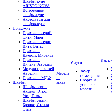
Шкафы-купе
ARISTO NOVA
Встроенные
шкафы-купе
Аксессуары для
шкафов-купе
Прихожие
Прихожие серий:
Сити, Мари
Прихожие серии
Вита, Витас
Прихожие
Джерси, Миранда
Прихожие
Как к
Услуги
Вилена, Аврелия
Модули прихожей
Замер
Аврелия
Мебель
помещения
Прихожие МДФ
на
Сборка и
Шкафы
заказ
установка
Шкафы серии
мебели
Акцент, Этюд,
Уют, Гамма
Шкафы серии:
Бронкс, Стелла,
Стив