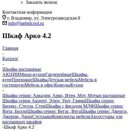
Заказать звонок
Контактная информация
г. Владимир, ул. Электрозаводская 8
info@mebelcool.ru
Шкаф Арко 4.2
Главная
-
Каталог
-
Шкафы распашные
АКЦИИ
Мини-кухни
Гардеробные
Шкафы-
купе
Прихожие
Шкафы
Детская мебель
Мебель в
гостинную
Мебель в офис
Комоды
Кухни
-
Шкафы серии: Аркадия, Арко, Итен, Мэт, Мэтью распашные
Шкафы серии Акцент, Этюд, Уют, Гамма
Шкафы серии:
Бронкс, Стелла, Стив
Шкафы с фасадом МДФ
Шкафы серии:
Вита, Билли
Шкафы серии: Вегас, Вега
Шкафы серии: Джерси,
Джером, Джон
Стеллажи
Комплекты мебели
Аксессуары для
распашных шкафов
-
Шкаф Арко 4.2