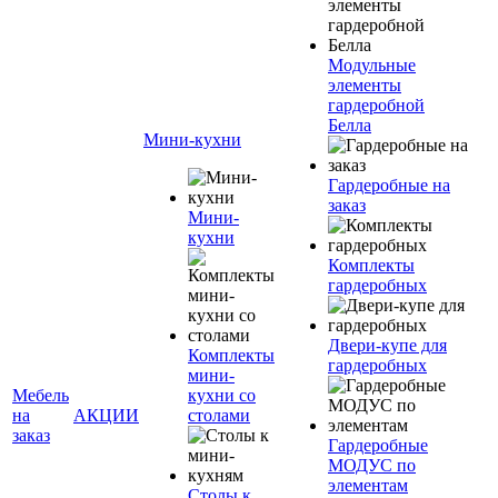
Модульные
элементы
гардеробной
Белла
Мини-кухни
Гардеробные на
заказ
Мини-
кухни
Комплекты
гардеробных
Двери-купе для
Комплекты
гардеробных
мини-
Мебель
кухни со
на
АКЦИИ
столами
заказ
Гардеробные
МОДУС по
элементам
Столы к