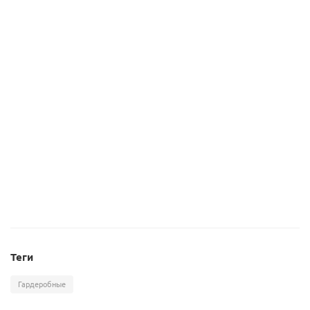
124 390
руб.
/к-т
86 400
руб.
/шт
Гардеробная по модулям Белла 43
87 610
руб.
/шт
Теги
Гардеробные