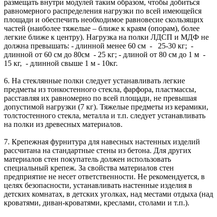
размещать внутри модулей таким образом, чтобы добиться
равномерного распределения нагрузки по всей имеющейся
площади и обеспечить необходимое равновесие скользящих
частей (наиболее тяжелые – ближе к краям (опорам), более
легкие ближе к центру). Нагрузка на полки ЛДСП и МДФ не
должна превышать: - длинной менее 60 см - 25-30 кг; -
длинной от 60 см до 80см - 25 кг; - длиной от 80 см до 1 м -
15 кг, - длинной свыше 1 м - 10кг.
6. На стеклянные полки следует устанавливать легкие
предметы из тонкостенного стекла, фарфора, пластмассы,
расставляя их равномерно по всей площади, не превышая
допустимой нагрузки (7 кг). Тяжелые предметы из керамики,
толстостенного стекла, металла и т.п. следует устанавливать
на полки из древесных материалов.
7. Крепежная фурнитура для навесных настенных изделий
рассчитана на стандартные стены из бетона. Для других
материалов стен покупатель должен использовать
специальный крепеж. За свойства материалов стен
предприятие не несет ответственности. Не рекомендуется, в
целях безопасности, устанавливать настенные изделия в
детских комнатах, в детских уголках, над местами отдыха (над
кроватями, диван-кроватями, креслами, столами и т.п.).