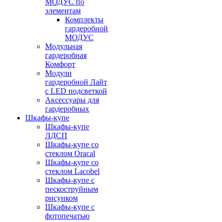
МОДУС по
элементам
Комплекты
гардеробной
МОДУС
Модульная
гардеробная
Комфорт
Модули
гардеробной Лайт
с LED подсветкой
Аксессуары для
гардеробных
Шкафы-купе
Шкафы-купе
ЛДСП
Шкафы-купе со
стеклом Oracal
Шкафы-купе со
стеклом Lacobel
Шкафы-купе с
пескоструйным
рисунком
Шкафы-купе с
фотопечатью