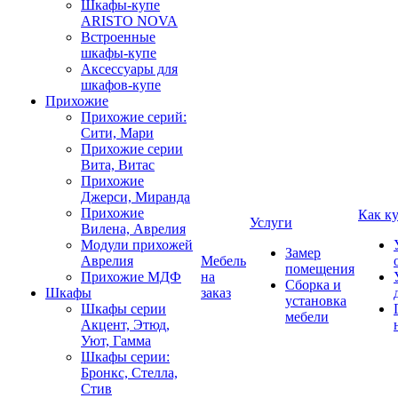
Шкафы-купе
ARISTO NOVA
Встроенные
шкафы-купе
Аксессуары для
шкафов-купе
Прихожие
Прихожие серий:
Сити, Мари
Прихожие серии
Вита, Витас
Прихожие
Джерси, Миранда
Прихожие
Как к
Услуги
Вилена, Аврелия
Модули прихожей
Замер
Аврелия
Мебель
помещения
Прихожие МДФ
на
Сборка и
Шкафы
заказ
установка
Шкафы серии
мебели
Акцент, Этюд,
Уют, Гамма
Шкафы серии:
Бронкс, Стелла,
Стив