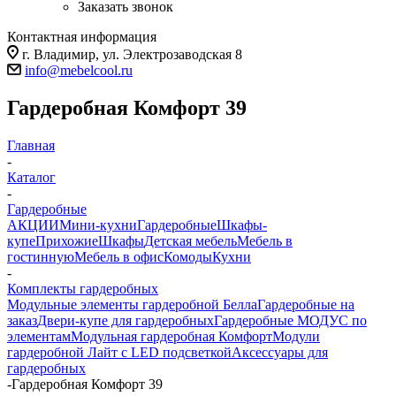
Заказать звонок
Контактная информация
г. Владимир, ул. Электрозаводская 8
info@mebelcool.ru
Гардеробная Комфорт 39
Главная
-
Каталог
-
Гардеробные
АКЦИИ
Мини-кухни
Гардеробные
Шкафы-
купе
Прихожие
Шкафы
Детская мебель
Мебель в
гостинную
Мебель в офис
Комоды
Кухни
-
Комплекты гардеробных
Модульные элементы гардеробной Белла
Гардеробные на
заказ
Двери-купе для гардеробных
Гардеробные МОДУС по
элементам
Модульная гардеробная Комфорт
Модули
гардеробной Лайт с LED подсветкой
Аксессуары для
гардеробных
-
Гардеробная Комфорт 39