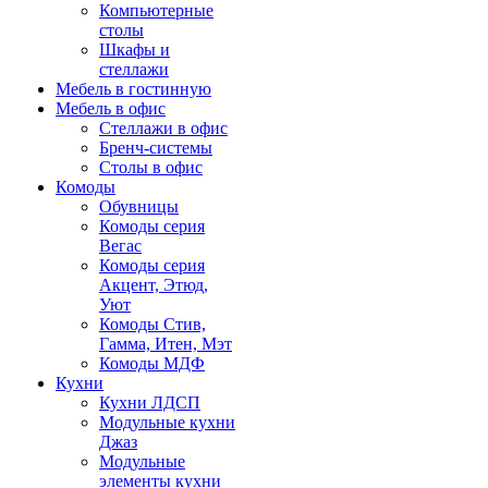
Компьютерные
столы
Шкафы и
стеллажи
Мебель в гостинную
Мебель в офис
Стеллажи в офис
Бренч-системы
Столы в офис
Комоды
Обувницы
Комоды серия
Вегас
Комоды серия
Акцент, Этюд,
Уют
Комоды Стив,
Гамма, Итен, Мэт
Комоды МДФ
Кухни
Кухни ЛДСП
Модульные кухни
Джаз
Модульные
элементы кухни