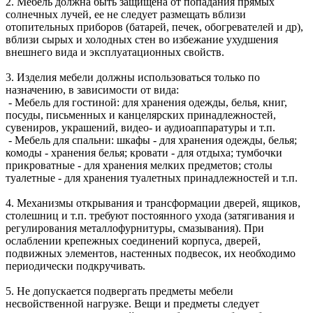
2. Мебель должна быть защищена от попадания прямых
солнечных лучей, ее не следует размещать вблизи
отопительных приборов (батарей, печек, обогревателей и др),
вблизи сырых и холодных стен во избежание ухудшения
внешнего вида и эксплуатационных свойств.
3. Изделия мебели должны использоваться только по
назначению, в зависимости от вида:
- Мебель для гостиной: для хранения одежды, белья, книг,
посуды, письменных и канцелярских принадлежностей,
сувениров, украшений, видео- и аудиоаппаратуры и т.п.
- Мебель для спальни: шкафы - для хранения одежды, белья;
комоды - хранения белья; кровати - для отдыха; тумбочки
прикроватные - для хранения мелких предметов; столы
туалетные - для хранения туалетных принадлежностей и т.п.
4. Механизмы открывания и трансформации дверей, ящиков,
столешниц и т.п. требуют постоянного ухода (затягивания и
регулирования металлофурнитуры, смазывания). При
ослаблении крепежных соединений корпуса, дверей,
подвижных элементов, настенных подвесок, их необходимо
периодически подкручивать.
5. Не допускается подвергать предметы мебели
несвойственной нагрузке. Вещи и предметы следует