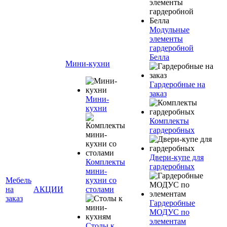
Модульные
элементы
гардеробной
Белла
Мини-кухни
Гардеробные на
заказ
Мини-
кухни
Комплекты
гардеробных
Двери-купе для
Комплекты
гардеробных
мини-
Мебель
кухни со
на
АКЦИИ
столами
заказ
Гардеробные
МОДУС по
элементам
Столы к