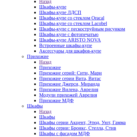
Назад
Шкафы-купе
Шкафы-купе ЛДСП
Шкафы-купе со стеклом Oracal
Шкафы-купе со стеклом Lacobel
Шкафы-купе с пескоструйным рисунком
Шкафы-купе с фотопечатью
Шкафы-купе ARISTO NOVA
Встроенные шкафы-купе
Аксессуары для шкафов-купе
Прихожие
Назад
Прихожие
Прихожие серий: Сити, Мари
Прихожие серии Вита, Витас
Прихожие Джерси, Миранда
Прихожие Вилена, Аврелия
Модули прихожей Аврелия
Прихожие МДФ
Шкафы
Назад
Шкафы
Шкафы серии Акцент, Этюд, Уют, Гамма
Шкафы серии: Бронкс, Стелла, Стив
Шкафы с фасадом МДФ