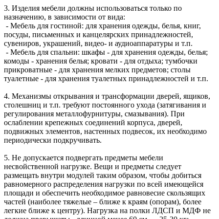
3. Изделия мебели должны использоваться только по
назначению, в зависимости от вида:
- Мебель для гостиной: для хранения одежды, белья, книг,
посуды, письменных и канцелярских принадлежностей,
сувениров, украшений, видео- и аудиоаппаратуры и т.п.
- Мебель для спальни: шкафы - для хранения одежды, белья;
комоды - хранения белья; кровати - для отдыха; тумбочки
прикроватные - для хранения мелких предметов; столы
туалетные - для хранения туалетных принадлежностей и т.п.
4. Механизмы открывания и трансформации дверей, ящиков,
столешниц и т.п. требуют постоянного ухода (затягивания и
регулирования металлофурнитуры, смазывания). При
ослаблении крепежных соединений корпуса, дверей,
подвижных элементов, настенных подвесок, их необходимо
периодически подкручивать.
5. Не допускается подвергать предметы мебели
несвойственной нагрузке. Вещи и предметы следует
размещать внутри модулей таким образом, чтобы добиться
равномерного распределения нагрузки по всей имеющейся
площади и обеспечить необходимое равновесие скользящих
частей (наиболее тяжелые – ближе к краям (опорам), более
легкие ближе к центру). Нагрузка на полки ЛДСП и МДФ не