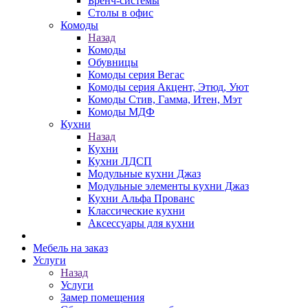
Бренч-системы
Столы в офис
Комоды
Назад
Комоды
Обувницы
Комоды серия Вегас
Комоды серия Акцент, Этюд, Уют
Комоды Стив, Гамма, Итен, Мэт
Комоды МДФ
Кухни
Назад
Кухни
Кухни ЛДСП
Модульные кухни Джаз
Модульные элементы кухни Джаз
Кухни Альфа Прованс
Классические кухни
Аксессуары для кухни
Мебель на заказ
Услуги
Назад
Услуги
Замер помещения