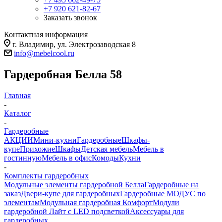
+7 920 621-82-67
Заказать звонок
Контактная информация
г. Владимир, ул. Электрозаводская 8
info@mebelcool.ru
Гардеробная Белла 58
Главная
-
Каталог
-
Гардеробные
АКЦИИ
Мини-кухни
Гардеробные
Шкафы-
купе
Прихожие
Шкафы
Детская мебель
Мебель в
гостинную
Мебель в офис
Комоды
Кухни
-
Комплекты гардеробных
Модульные элементы гардеробной Белла
Гардеробные на
заказ
Двери-купе для гардеробных
Гардеробные МОДУС по
элементам
Модульная гардеробная Комфорт
Модули
гардеробной Лайт с LED подсветкой
Аксессуары для
гардеробных