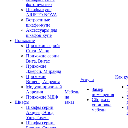
фотопечатью
Шкафы-купе
ARISTO NOVA
Встроенные
шкафы-купе
Аксессуары для
шкафов-купе
Прихожие
Прихожие серий:
Сити, Мари
Прихожие серии
Вита, Витас
Прихожие
Джерси, Миранда
Прихожие
Как к
Услуги
Вилена, Аврелия
Модули прихожей
Замер
Аврелия
Мебель
помещения
Прихожие МДФ
на
Сборка и
Шкафы
заказ
установка
Шкафы серии
мебели
Акцент, Этюд,
Уют, Гамма
Шкафы серии:
Бронкс, Стелла,