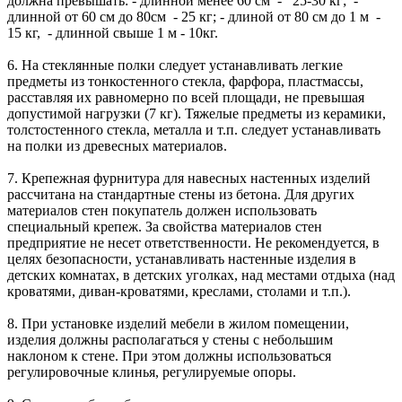
должна превышать: - длинной менее 60 см - 25-30 кг; -
длинной от 60 см до 80см - 25 кг; - длиной от 80 см до 1 м -
15 кг, - длинной свыше 1 м - 10кг.
6. На стеклянные полки следует устанавливать легкие
предметы из тонкостенного стекла, фарфора, пластмассы,
расставляя их равномерно по всей площади, не превышая
допустимой нагрузки (7 кг). Тяжелые предметы из керамики,
толстостенного стекла, металла и т.п. следует устанавливать
на полки из древесных материалов.
7. Крепежная фурнитура для навесных настенных изделий
рассчитана на стандартные стены из бетона. Для других
материалов стен покупатель должен использовать
специальный крепеж. За свойства материалов стен
предприятие не несет ответственности. Не рекомендуется, в
целях безопасности, устанавливать настенные изделия в
детских комнатах, в детских уголках, над местами отдыха (над
кроватями, диван-кроватями, креслами, столами и т.п.).
8. При установке изделий мебели в жилом помещении,
изделия должны располагаться у стены с небольшим
наклоном к стене. При этом должны использоваться
регулировочные клинья, регулируемые опоры.