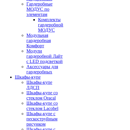
Гардеробные
МОДУС по
элементам
Комплекты
гардеробной
МОДУС
Модульная
гардеробная
Комфорт
Модули
гардеробной Лайт
с LED подсветкой
Аксессуары для
гардеробных
Шкафы-купе
Шкафы-купе
ЛДСП
Шкафы-купе со
стеклом Oracal
Шкафы-купе со
стеклом Lacobel
Шкафы-купе с
пескоструйным
рисунком
Шкафы-купе с