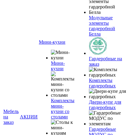
Модульные
элементы
гардеробной
Белла
Мини-кухни
Гардеробные на
Мини-
заказ
кухни
Комплекты
гардеробных
Комплекты
Двери-купе для
мини-
гардеробных
Мебель
кухни со
на
АКЦИИ
столами
заказ
Гардеробные
МОДУС по