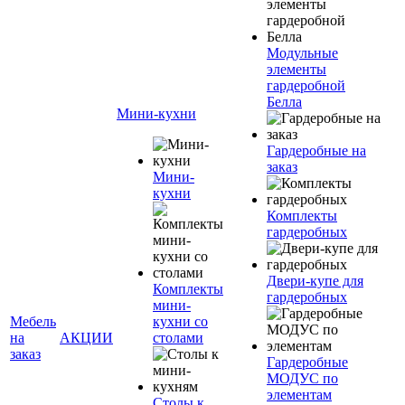
Модульные
элементы
гардеробной
Белла
Мини-кухни
Гардеробные на
заказ
Мини-
кухни
Комплекты
гардеробных
Двери-купе для
Комплекты
гардеробных
мини-
Мебель
кухни со
на
АКЦИИ
столами
заказ
Гардеробные
МОДУС по
элементам
Столы к