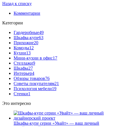
Назад к списку
Комментарии
Категории
Гардеробные
49
Шкафы-купе
63
Прихожие
20
Комоды
12
Кухни
13
Мини-кухни в офис
17
Стеллажи
9
Шкафы
27
Интерьер
4
Обзоры товаров
76
Советы покупателям
21
Психология мебели
19
Стенки
1
Это интересно
Шкафы-купе серии «Увайт» — ваш личный