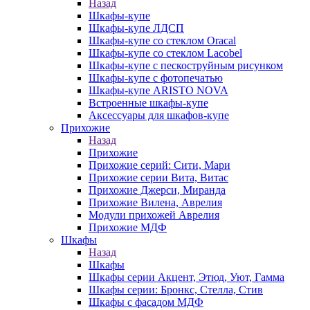
Назад
Шкафы-купе
Шкафы-купе ЛДСП
Шкафы-купе со стеклом Oracal
Шкафы-купе со стеклом Lacobel
Шкафы-купе с пескоструйным рисунком
Шкафы-купе с фотопечатью
Шкафы-купе ARISTO NOVA
Встроенные шкафы-купе
Аксессуары для шкафов-купе
Прихожие
Назад
Прихожие
Прихожие серий: Сити, Мари
Прихожие серии Вита, Витас
Прихожие Джерси, Миранда
Прихожие Вилена, Аврелия
Модули прихожей Аврелия
Прихожие МДФ
Шкафы
Назад
Шкафы
Шкафы серии Акцент, Этюд, Уют, Гамма
Шкафы серии: Бронкс, Стелла, Стив
Шкафы с фасадом МДФ