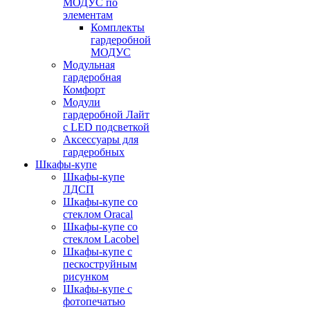
МОДУС по
элементам
Комплекты
гардеробной
МОДУС
Модульная
гардеробная
Комфорт
Модули
гардеробной Лайт
с LED подсветкой
Аксессуары для
гардеробных
Шкафы-купе
Шкафы-купе
ЛДСП
Шкафы-купе со
стеклом Oracal
Шкафы-купе со
стеклом Lacobel
Шкафы-купе с
пескоструйным
рисунком
Шкафы-купе с
фотопечатью