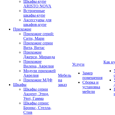
Шкафы-купе
ARISTO NOVA
Встроенные
шкафы-купе
Аксессуары для
шкафов-купе
Прихожие
Прихожие серий:
Сити, Мари
Прихожие серии
Вита, Витас
Прихожие
Джерси, Миранда
Прихожие
Как к
Услуги
Вилена, Аврелия
Модули прихожей
Замер
Аврелия
Мебель
помещения
Прихожие МДФ
на
Сборка и
Шкафы
заказ
установка
Шкафы серии
мебели
Акцент, Этюд,
Уют, Гамма
Шкафы серии:
Бронкс, Стелла,
Стив