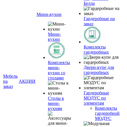
Белла
Мини-кухни
Гардеробные на
заказ
Мини-
кухни
Комплекты
гардеробных
Комплекты
Двери-купе для
мини-
гардеробных
кухни со
Мебель
столами
на
АКЦИИ
заказ
Гардеробные
МОДУС по
Столы к
элементам
мини-
Комплекты
кухням
гардеробной
МОДУС