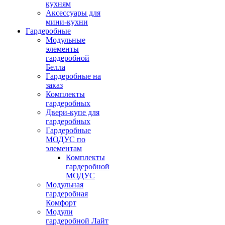
кухням
Аксессуары для
мини-кухни
Гардеробные
Модульные
элементы
гардеробной
Белла
Гардеробные на
заказ
Комплекты
гардеробных
Двери-купе для
гардеробных
Гардеробные
МОДУС по
элементам
Комплекты
гардеробной
МОДУС
Модульная
гардеробная
Комфорт
Модули
гардеробной Лайт