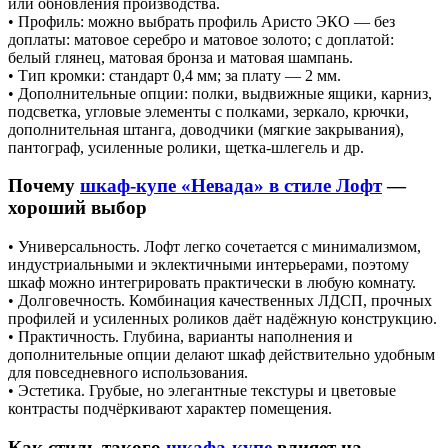
или обновления производства.
• Профиль: можно выбрать профиль Аристо ЭКО — без
доплаты: матовое серебро и матовое золото; с доплатой:
белый глянец, матовая бронза и матовая шампань.
• Тип кромки: стандарт 0,4 мм; за плату — 2 мм.
• Дополнительные опции: полки, выдвижные ящики, карниз,
подсветка, угловые элементы с полками, зеркало, крючки,
дополнительная штанга, доводчики (мягкие закрывания),
пантограф, усиленные ролики, щетка-шлегель и др.
Почему
шкаф-купе «Невада» в стиле Лофт
—
хороший выбор
• Универсальность. Лофт легко сочетается с минимализмом,
индустриальными и эклектичными интерьерами, поэтому
шкаф можно интегрировать практически в любую комнату.
• Долговечность. Комбинация качественных ЛДСП, прочных
профилей и усиленных роликов даёт надёжную конструкцию.
• Практичность. Глубина, варианты наполнения и
дополнительные опции делают шкаф действительно удобным
для повседневного использования.
• Эстетика. Грубые, но элегантные текстуры и цветовые
контрасты подчёркивают характер помещения.
Как стиль такого
шкафа-купе
влияет на