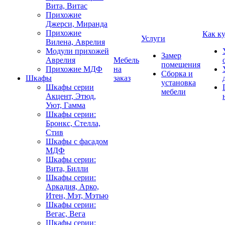
Вита, Витас
Прихожие
Джерси, Миранда
Прихожие
Как к
Услуги
Вилена, Аврелия
Модули прихожей
Замер
Аврелия
Мебель
помещения
Прихожие МДФ
на
Сборка и
Шкафы
заказ
установка
Шкафы серии
мебели
Акцент, Этюд,
Уют, Гамма
Шкафы серии:
Бронкс, Стелла,
Стив
Шкафы с фасадом
МДФ
Шкафы серии:
Вита, Билли
Шкафы серии:
Аркадия, Арко,
Итен, Мэт, Мэтью
Шкафы серии:
Вегас, Вега
Шкафы серии: