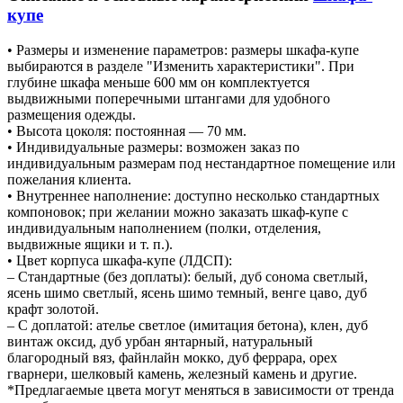
купе
• Размеры и изменение параметров: размеры шкафа-купе
выбираются в разделе "Изменить характеристики". При
глубине шкафа меньше 600 мм он комплектуется
выдвижными поперечными штангами для удобного
размещения одежды.
• Высота цоколя: постоянная — 70 мм.
• Индивидуальные размеры: возможен заказ по
индивидуальным размерам под нестандартное помещение или
пожелания клиента.
• Внутреннее наполнение: доступно несколько стандартных
компоновок; при желании можно заказать шкаф-купе с
индивидуальным наполнением (полки, отделения,
выдвижные ящики и т. п.).
• Цвет корпуса шкафа-купе (ЛДСП):
– Стандартные (без доплаты): белый, дуб сонома светлый,
ясень шимо светлый, ясень шимо темный, венге цаво, дуб
крафт золотой.
– С доплатой: ателье светлое (имитация бетона), клен, дуб
винтаж оксид, дуб урбан янтарный, натуральный
благородный вяз, файнлайн мокко, дуб феррара, орех
гварнери, шелковый камень, железный камень и другие.
*Предлагаемые цвета могут меняться в зависимости от тренда