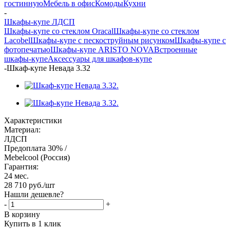
гостинную
Мебель в офис
Комоды
Кухни
-
Шкафы-купе ЛДСП
Шкафы-купе со стеклом Oracal
Шкафы-купе со стеклом
Lacobel
Шкафы-купе с пескоструйным рисунком
Шкафы-купе с
фотопечатью
Шкафы-купе ARISTO NOVA
Встроенные
шкафы-купе
Аксессуары для шкафов-купе
-
Шкаф-купе Невада 3.32
Характеристики
Материал:
ЛДСП
Предоплата 30% /
Mebelcool (Россия)
Гарантия:
24 мес.
28 710
руб.
/шт
Нашли дешевле?
-
+
В корзину
Купить в 1 клик