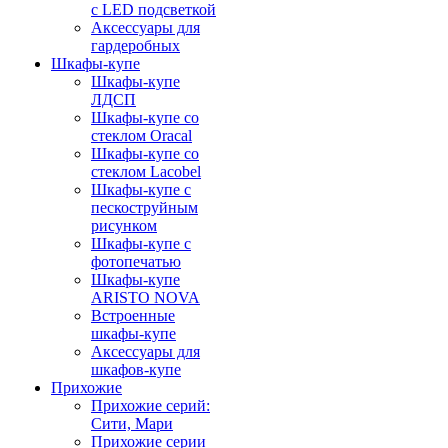
с LED подсветкой
Аксессуары для
гардеробных
Шкафы-купе
Шкафы-купе
ЛДСП
Шкафы-купе со
стеклом Oracal
Шкафы-купе со
стеклом Lacobel
Шкафы-купе с
пескоструйным
рисунком
Шкафы-купе с
фотопечатью
Шкафы-купе
ARISTO NOVA
Встроенные
шкафы-купе
Аксессуары для
шкафов-купе
Прихожие
Прихожие серий:
Сити, Мари
Прихожие серии