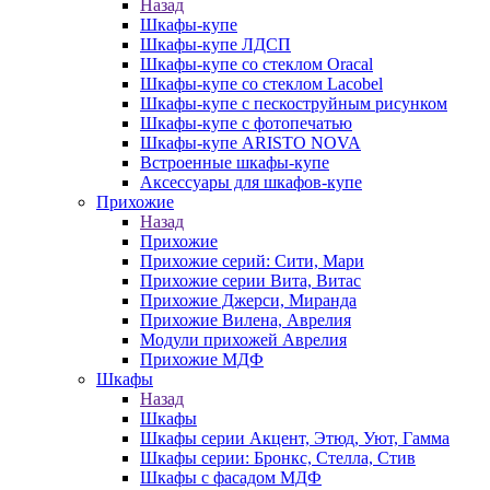
Назад
Шкафы-купе
Шкафы-купе ЛДСП
Шкафы-купе со стеклом Oracal
Шкафы-купе со стеклом Lacobel
Шкафы-купе с пескоструйным рисунком
Шкафы-купе с фотопечатью
Шкафы-купе ARISTO NOVA
Встроенные шкафы-купе
Аксессуары для шкафов-купе
Прихожие
Назад
Прихожие
Прихожие серий: Сити, Мари
Прихожие серии Вита, Витас
Прихожие Джерси, Миранда
Прихожие Вилена, Аврелия
Модули прихожей Аврелия
Прихожие МДФ
Шкафы
Назад
Шкафы
Шкафы серии Акцент, Этюд, Уют, Гамма
Шкафы серии: Бронкс, Стелла, Стив
Шкафы с фасадом МДФ