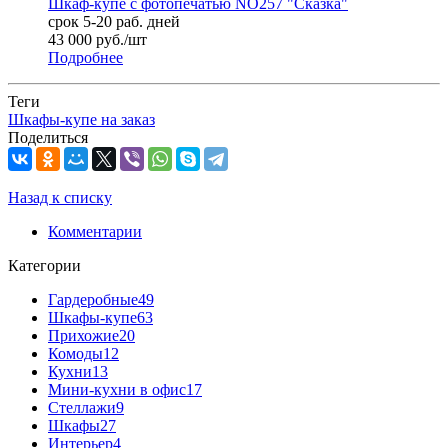
Шкаф-купе с фотопечатью NO257 "Сказка"
срок 5-20 раб. дней
43 000
руб.
/шт
Подробнее
Теги
Шкафы-купе на заказ
Поделиться
Назад к списку
Комментарии
Категории
Гардеробные
49
Шкафы-купе
63
Прихожие
20
Комоды
12
Кухни
13
Мини-кухни в офис
17
Стеллажи
9
Шкафы
27
Интерьер
4