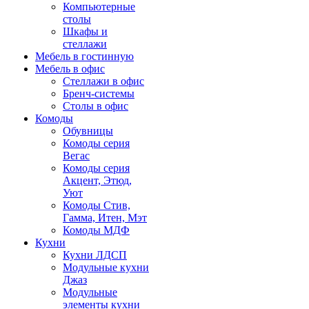
Компьютерные
столы
Шкафы и
стеллажи
Мебель в гостинную
Мебель в офис
Стеллажи в офис
Бренч-системы
Столы в офис
Комоды
Обувницы
Комоды серия
Вегас
Комоды серия
Акцент, Этюд,
Уют
Комоды Стив,
Гамма, Итен, Мэт
Комоды МДФ
Кухни
Кухни ЛДСП
Модульные кухни
Джаз
Модульные
элементы кухни