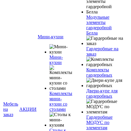
Модульные
элементы
гардеробной
Белла
Мини-кухни
Гардеробные на
заказ
Мини-
кухни
Комплекты
гардеробных
Двери-купе для
Комплекты
гардеробных
мини-
Мебель
кухни со
на
АКЦИИ
столами
заказ
Гардеробные
МОДУС по
элементам
Столы к