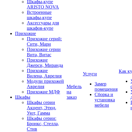
Шкафы-купе
ARISTO NOVA
Встроенные
шкафы-купе
Аксессуары для
шкафов-купе
Прихожие
Прихожие серий:
Сити, Мари
Прихожие серии
Вита, Витас
Прихожие
Джерси, Миранда
Прихожие
Как к
Услуги
Вилена, Аврелия
Модули прихожей
Замер
Аврелия
Мебель
помещения
Прихожие МДФ
на
Сборка и
Шкафы
заказ
установка
Шкафы серии
мебели
Акцент, Этюд,
Уют, Гамма
Шкафы серии:
Бронкс, Стелла,
Стив