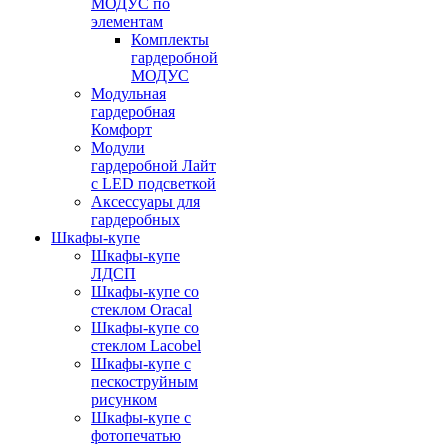
МОДУС по
элементам
Комплекты
гардеробной
МОДУС
Модульная
гардеробная
Комфорт
Модули
гардеробной Лайт
с LED подсветкой
Аксессуары для
гардеробных
Шкафы-купе
Шкафы-купе
ЛДСП
Шкафы-купе со
стеклом Oracal
Шкафы-купе со
стеклом Lacobel
Шкафы-купе с
пескоструйным
рисунком
Шкафы-купе с
фотопечатью