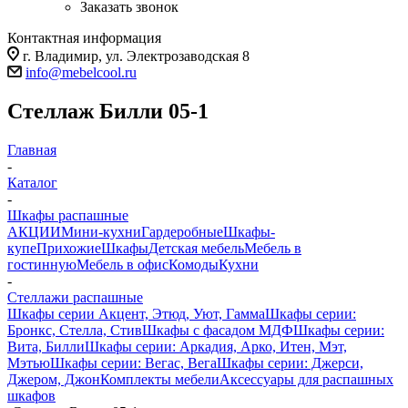
Заказать звонок
Контактная информация
г. Владимир, ул. Электрозаводская 8
info@mebelcool.ru
Стеллаж Билли 05-1
Главная
-
Каталог
-
Шкафы распашные
АКЦИИ
Мини-кухни
Гардеробные
Шкафы-
купе
Прихожие
Шкафы
Детская мебель
Мебель в
гостинную
Мебель в офис
Комоды
Кухни
-
Стеллажи распашные
Шкафы серии Акцент, Этюд, Уют, Гамма
Шкафы серии:
Бронкс, Стелла, Стив
Шкафы с фасадом МДФ
Шкафы серии:
Вита, Билли
Шкафы серии: Аркадия, Арко, Итен, Мэт,
Мэтью
Шкафы серии: Вегас, Вега
Шкафы серии: Джерси,
Джером, Джон
Комплекты мебели
Аксессуары для распашных
шкафов