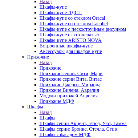
Назад
Шкафы-купе
Шкафы-купе ЛДСП
Шкафы-купе со стеклом Oracal
Шкафы-купе со стеклом Lacobel
Шкафы-купе с пескоструйным рисунком
Шкафы-купе с фотопечатью
Шкафы-купе ARISTO NOVA
Встроенные шкафы-купе
Аксессуары для шкафов-купе
Прихожие
Назад
Прихожие
Прихожие серий: Сити, Мари
Прихожие серии Вита, Витас
Прихожие Джерси, Миранда
Прихожие Вилена, Аврелия
Модули прихожей Аврелия
Прихожие МДФ
Шкафы
Назад
Шкафы
Шкафы серии Акцент, Этюд, Уют, Гамма
Шкафы серии: Бронкс, Стелла, Стив
Шкафы с фасадом МДФ