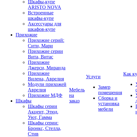
Шкафы-купе
ARISTO NOVA
Встроенные
шкафы-купе
Аксессуары для
шкафов-купе
Прихожие
Прихожие серий:
Сити, Мари
Прихожие серии
Вита, Витас
Прихожие
Джерси, Миранда
Прихожие
Как к
Услуги
Вилена, Аврелия
Модули прихожей
Замер
Аврелия
Мебель
помещения
Прихожие МДФ
на
Сборка и
Шкафы
заказ
установка
Шкафы серии
мебели
Акцент, Этюд,
Уют, Гамма
Шкафы серии:
Бронкс, Стелла,
Стив