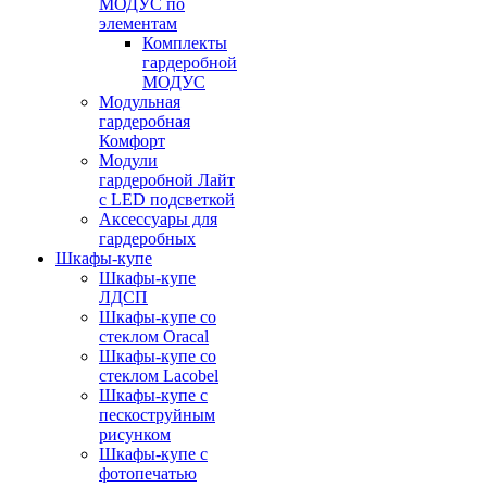
МОДУС по
элементам
Комплекты
гардеробной
МОДУС
Модульная
гардеробная
Комфорт
Модули
гардеробной Лайт
с LED подсветкой
Аксессуары для
гардеробных
Шкафы-купе
Шкафы-купе
ЛДСП
Шкафы-купе со
стеклом Oracal
Шкафы-купе со
стеклом Lacobel
Шкафы-купе с
пескоструйным
рисунком
Шкафы-купе с
фотопечатью