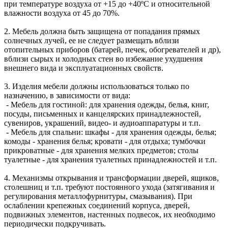
при температуре воздуха от +15 до +40ºС и относительной
влажности воздуха от 45 до 70%.
2. Мебель должна быть защищена от попадания прямых
солнечных лучей, ее не следует размещать вблизи
отопительных приборов (батарей, печек, обогревателей и др),
вблизи сырых и холодных стен во избежание ухудшения
внешнего вида и эксплуатационных свойств.
3. Изделия мебели должны использоваться только по
назначению, в зависимости от вида:
- Мебель для гостиной: для хранения одежды, белья, книг,
посуды, письменных и канцелярских принадлежностей,
сувениров, украшений, видео- и аудиоаппаратуры и т.п.
- Мебель для спальни: шкафы - для хранения одежды, белья;
комоды - хранения белья; кровати - для отдыха; тумбочки
прикроватные - для хранения мелких предметов; столы
туалетные - для хранения туалетных принадлежностей и т.п.
4. Механизмы открывания и трансформации дверей, ящиков,
столешниц и т.п. требуют постоянного ухода (затягивания и
регулирования металлофурнитуры, смазывания). При
ослаблении крепежных соединений корпуса, дверей,
подвижных элементов, настенных подвесок, их необходимо
периодически подкручивать.