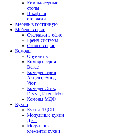
Компьютерные
столы
Шкафы и
стеллажи
Мебель в гостинную
Мебель в офис
Стеллажи в офис
Бренч-системы
Столы в офис
Комоды
Обувницы
Комоды серия
Вегас
Комоды серия
Акцент, Этюд,
Уют
Комоды Стив,
Гамма, Итен, Мэт
Комоды МДФ
Кухни
Кухни ЛДСП
Модульные кухни
Джаз
Модульные
элементы кухни