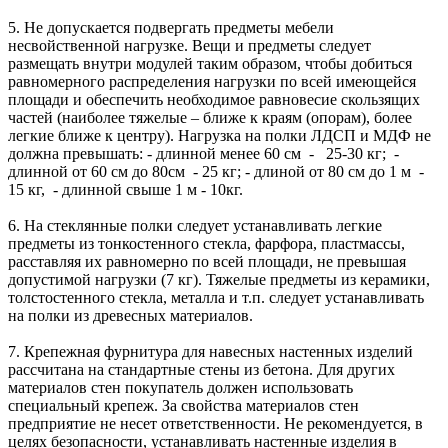
5. Не допускается подвергать предметы мебели
несвойственной нагрузке. Вещи и предметы следует
размещать внутри модулей таким образом, чтобы добиться
равномерного распределения нагрузки по всей имеющейся
площади и обеспечить необходимое равновесие скользящих
частей (наиболее тяжелые – ближе к краям (опорам), более
легкие ближе к центру). Нагрузка на полки ЛДСП и МДФ не
должна превышать: - длинной менее 60 см - 25-30 кг; -
длинной от 60 см до 80см - 25 кг; - длиной от 80 см до 1 м -
15 кг, - длинной свыше 1 м - 10кг.
6. На стеклянные полки следует устанавливать легкие
предметы из тонкостенного стекла, фарфора, пластмассы,
расставляя их равномерно по всей площади, не превышая
допустимой нагрузки (7 кг). Тяжелые предметы из керамики,
толстостенного стекла, металла и т.п. следует устанавливать
на полки из древесных материалов.
7. Крепежная фурнитура для навесных настенных изделий
рассчитана на стандартные стены из бетона. Для других
материалов стен покупатель должен использовать
специальный крепеж. За свойства материалов стен
предприятие не несет ответственности. Не рекомендуется, в
целях безопасности, устанавливать настенные изделия в