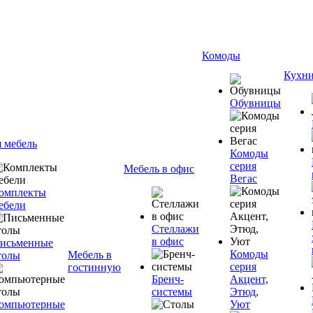
Комоды
Кухн
Обувницы
я мебель
Комоды
серия
Мебель в офис
Вегас
омплекты
ебели
Стеллажи
в офис
исьменные
Комоды
Мебель в
толы
серия
гостинную
Бренч-
Акцент,
системы
Этюд,
омпьютерные
Уют