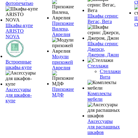
с
фотопечатью
Шкафы серии:
Ш
Вегас, Вега
Прихожие
с
Шкафы-купе
Вилена,
ARISTO
Аврелия
NOVA
Шкафы серии:
Джерси,
Джером, Джон
Модули
Встроенные
прихожей
Стеллажи
шкафы-купе
Аврелия
Стеллажи
Вита
Прихожие
Аксессуары
Комплекты
МДФ
для шкафов-
мебели
купе
Аксессуары
для распашных
шкафов