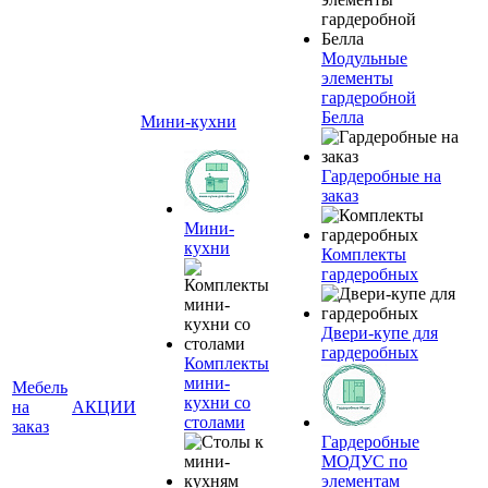
Модульные
элементы
гардеробной
Белла
Мини-кухни
Гардеробные на
заказ
Мини-
кухни
Комплекты
гардеробных
Двери-купе для
гардеробных
Комплекты
мини-
Мебель
кухни со
на
АКЦИИ
столами
заказ
Гардеробные
МОДУС по
элементам