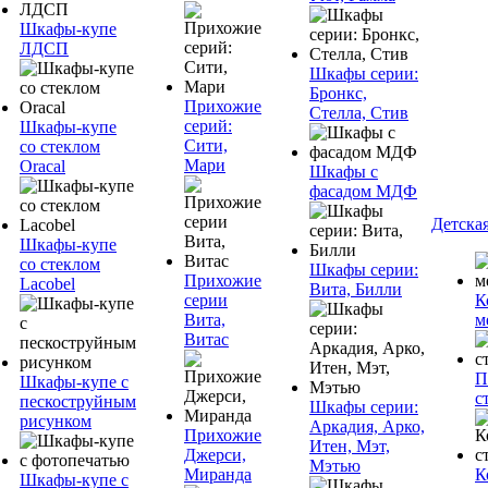
Шкафы-купе
ЛДСП
Шкафы серии:
Бронкс,
Прихожие
Стелла, Стив
серий:
Шкафы-купе
Сити,
со стеклом
Мари
Oracal
Шкафы с
фасадом МДФ
Детска
Шкафы-купе
со стеклом
Шкафы серии:
Прихожие
Lacobel
Вита, Билли
серии
К
Вита,
м
Витас
П
Шкафы-купе с
с
пескоструйным
Шкафы серии:
рисунком
Аркадия, Арко,
Прихожие
Итен, Мэт,
Джерси,
Мэтью
Миранда
К
Шкафы-купе с