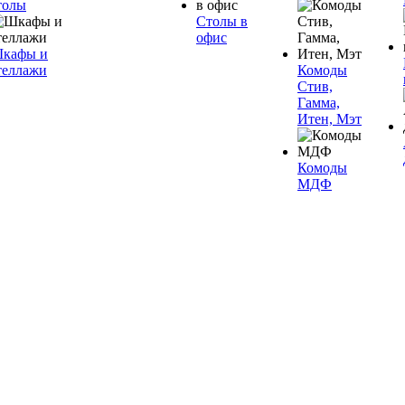
толы
Столы в
офис
кафы и
теллажи
Комоды
Стив,
Гамма,
Итен, Мэт
Комоды
МДФ