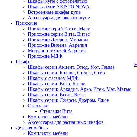
Шкафы-купе с фотопечатью
Шкафы-купе ARISTO NOVA
Встроенные шкафы-купе
Аксессуары для шкафов-купе
Прихожие
Прихожие серий: Сити, Мари
Прихожие серии Вита, Витас
Прихожие Джерси, Миранда
Прихожие Вилена, Аврелия
Модули прихожей Аврелия
Прихожие МДФ
Шкафы
М
Шкафы серии Акцент, Этюд, Уют, Гамма
Шкафы серии: Бронкс, Стелла, Стив
Шкафы с фасадом МДФ
Шкафы серии: Вита, Билли
Шкафы серии: Аркадия, Арко, Итен, Мэт, Мэтью
Шкафы серии: Вегас, Вега
Шкафы серии: Джерси, Джером, Джон
Стеллажи
Стеллажи Вита
Комплекты мебели
Аксессуары для распашных шкафов
Детская мебель
Комплекты мебели