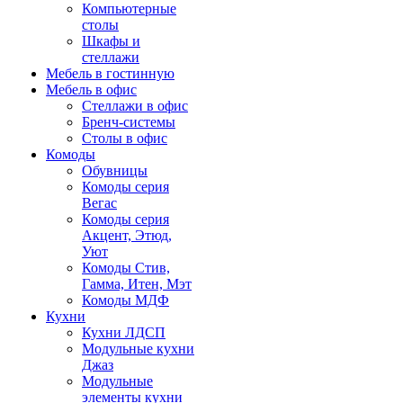
Компьютерные
столы
Шкафы и
стеллажи
Мебель в гостинную
Мебель в офис
Стеллажи в офис
Бренч-системы
Столы в офис
Комоды
Обувницы
Комоды серия
Вегас
Комоды серия
Акцент, Этюд,
Уют
Комоды Стив,
Гамма, Итен, Мэт
Комоды МДФ
Кухни
Кухни ЛДСП
Модульные кухни
Джаз
Модульные
элементы кухни