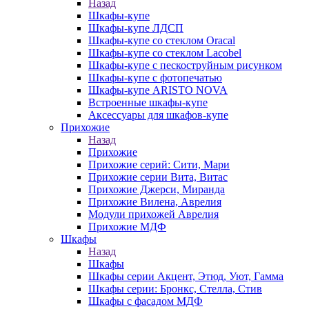
Назад
Шкафы-купе
Шкафы-купе ЛДСП
Шкафы-купе со стеклом Oracal
Шкафы-купе со стеклом Lacobel
Шкафы-купе с пескоструйным рисунком
Шкафы-купе с фотопечатью
Шкафы-купе ARISTO NOVA
Встроенные шкафы-купе
Аксессуары для шкафов-купе
Прихожие
Назад
Прихожие
Прихожие серий: Сити, Мари
Прихожие серии Вита, Витас
Прихожие Джерси, Миранда
Прихожие Вилена, Аврелия
Модули прихожей Аврелия
Прихожие МДФ
Шкафы
Назад
Шкафы
Шкафы серии Акцент, Этюд, Уют, Гамма
Шкафы серии: Бронкс, Стелла, Стив
Шкафы с фасадом МДФ