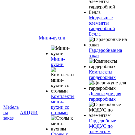
Модульные
элементы
гардеробной
Белла
Мини-кухни
Гардеробные на
заказ
Мини-
кухни
Комплекты
гардеробных
Двери-купе для
Комплекты
гардеробных
мини-
Мебель
кухни со
на
АКЦИИ
столами
заказ
Гардеробные
МОДУС по
элементам
Столы к