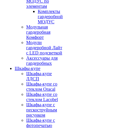
МОДУС по
элементам
Комплекты
гардеробной
МОДУС
Модульная
гардеробная
Комфорт
Модули
гардеробной Лайт
с LED подсветкой
Аксессуары для
гардеробных
Шкафы-купе
Шкафы-купе
ЛДСП
Шкафы-купе со
стеклом Oracal
Шкафы-купе со
стеклом Lacobel
Шкафы-купе с
пескоструйным
рисунком
Шкафы-купе с
фотопечатью