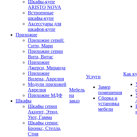
Шкафы-купе
ARISTO NOVA
Встроенные
шкафы-купе
Аксессуары для
шкафов-купе
Прихожие
Прихожие серий:
Сити, Мари
Прихожие серии
Вита, Витас
Прихожие
Джерси, Миранда
Прихожие
Как к
Услуги
Вилена, Аврелия
Модули прихожей
Замер
Аврелия
Мебель
помещения
Прихожие МДФ
на
Сборка и
Шкафы
заказ
установка
Шкафы серии
мебели
Акцент, Этюд,
Уют, Гамма
Шкафы серии:
Бронкс, Стелла,
Стив