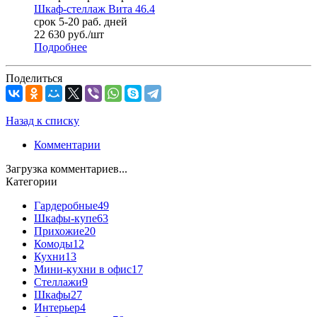
Шкаф-стеллаж Вита 46.4
срок 5-20 раб. дней
22 630
руб.
/шт
Подробнее
Поделиться
Назад к списку
Комментарии
Загрузка комментариев...
Категории
Гардеробные
49
Шкафы-купе
63
Прихожие
20
Комоды
12
Кухни
13
Мини-кухни в офис
17
Стеллажи
9
Шкафы
27
Интерьер
4