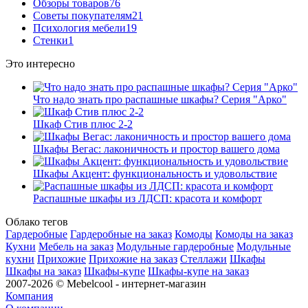
Обзоры товаров
76
Советы покупателям
21
Психология мебели
19
Стенки
1
Это интересно
Что надо знать про распашные шкафы? Серия "Арко"
Шкаф Стив плюс 2-2
Шкафы Вегас: лаконичность и простор вашего дома
Шкафы Акцент: функциональность и удовольствие
Распашные шкафы из ЛДСП: красота и комфорт
Облако тегов
Гардеробные
Гардеробные на заказ
Комоды
Комоды на заказ
Кухни
Мебель на заказ
Модульные гардеробные
Модульные
кухни
Прихожие
Прихожие на заказ
Стеллажи
Шкафы
Шкафы на заказ
Шкафы-купе
Шкафы-купе на заказ
2007-2026 © Mebelcool - интернет-магазин
Компания