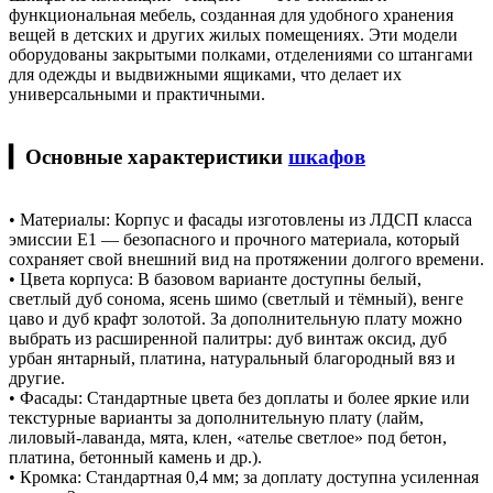
функциональная мебель, созданная для удобного хранения
вещей в детских и других жилых помещениях. Эти модели
оборудованы закрытыми полками, отделениями со штангами
для одежды и выдвижными ящиками, что делает их
универсальными и практичными.
▎Основные характеристики
шкафов
• Материалы: Корпус и фасады изготовлены из ЛДСП класса
эмиссии Е1 — безопасного и прочного материала, который
сохраняет свой внешний вид на протяжении долгого времени.
• Цвета корпуса: В базовом варианте доступны белый,
светлый дуб сонома, ясень шимо (светлый и тёмный), венге
цаво и дуб крафт золотой. За дополнительную плату можно
выбрать из расширенной палитры: дуб винтаж оксид, дуб
урбан янтарный, платина, натуральный благородный вяз и
другие.
• Фасады: Стандартные цвета без доплаты и более яркие или
текстурные варианты за дополнительную плату (лайм,
лиловый‑лаванда, мята, клен, «ателье светлое» под бетон,
платина, бетонный камень и др.).
• Кромка: Стандартная 0,4 мм; за доплату доступна усиленная