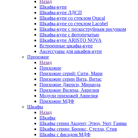
Назад
Шкафы-купе
Шкафы-купе ЛДСП
Шкафы-купе со стеклом Oracal
Шкафы-купе со стеклом Lacobel
Шкафы-купе с пескоструйным рисунком
Шкафы-купе с фотопечатью
Шкафы-купе ARISTO NOVA
Встроенные шкафы-купе
Аксессуары для шкафов-купе
Прихожие
Назад
Прихожие
Прихожие серий: Сити, Мари
Прихожие серии Вита, Витас
Прихожие Джерси, Миранда
Прихожие Вилена, Аврелия
Модули прихожей Аврелия
Прихожие МДФ
Шкафы
Назад
Шкафы
Шкафы серии Акцент, Этюд, Уют, Гамма
Шкафы серии: Бронкс, Стелла, Стив
Шкафы с фасадом МДФ