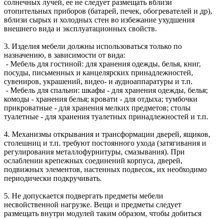
солнечных лучей, ее не следует размещать вблизи
отопительных приборов (батарей, печек, обогревателей и др),
вблизи сырых и холодных стен во избежание ухудшения
внешнего вида и эксплуатационных свойств.
3. Изделия мебели должны использоваться только по
назначению, в зависимости от вида:
- Мебель для гостиной: для хранения одежды, белья, книг,
посуды, письменных и канцелярских принадлежностей,
сувениров, украшений, видео- и аудиоаппаратуры и т.п.
- Мебель для спальни: шкафы - для хранения одежды, белья;
комоды - хранения белья; кровати - для отдыха; тумбочки
прикроватные - для хранения мелких предметов; столы
туалетные - для хранения туалетных принадлежностей и т.п.
4. Механизмы открывания и трансформации дверей, ящиков,
столешниц и т.п. требуют постоянного ухода (затягивания и
регулирования металлофурнитуры, смазывания). При
ослаблении крепежных соединений корпуса, дверей,
подвижных элементов, настенных подвесок, их необходимо
периодически подкручивать.
5. Не допускается подвергать предметы мебели
несвойственной нагрузке. Вещи и предметы следует
размещать внутри модулей таким образом, чтобы добиться