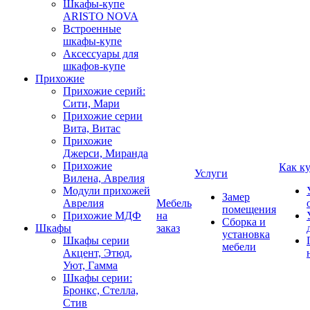
Шкафы-купе
ARISTO NOVA
Встроенные
шкафы-купе
Аксессуары для
шкафов-купе
Прихожие
Прихожие серий:
Сити, Мари
Прихожие серии
Вита, Витас
Прихожие
Джерси, Миранда
Прихожие
Как к
Услуги
Вилена, Аврелия
Модули прихожей
Замер
Аврелия
Мебель
помещения
Прихожие МДФ
на
Сборка и
Шкафы
заказ
установка
Шкафы серии
мебели
Акцент, Этюд,
Уют, Гамма
Шкафы серии:
Бронкс, Стелла,
Стив