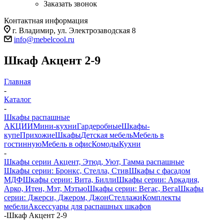
Заказать звонок
Контактная информация
г. Владимир, ул. Электрозаводская 8
info@mebelcool.ru
Шкаф Акцент 2-9
Главная
-
Каталог
-
Шкафы распашные
АКЦИИ
Мини-кухни
Гардеробные
Шкафы-
купе
Прихожие
Шкафы
Детская мебель
Мебель в
гостинную
Мебель в офис
Комоды
Кухни
-
Шкафы серии Акцент, Этюд, Уют, Гамма распашные
Шкафы серии: Бронкс, Стелла, Стив
Шкафы с фасадом
МДФ
Шкафы серии: Вита, Билли
Шкафы серии: Аркадия,
Арко, Итен, Мэт, Мэтью
Шкафы серии: Вегас, Вега
Шкафы
серии: Джерси, Джером, Джон
Стеллажи
Комплекты
мебели
Аксессуары для распашных шкафов
-
Шкаф Акцент 2-9