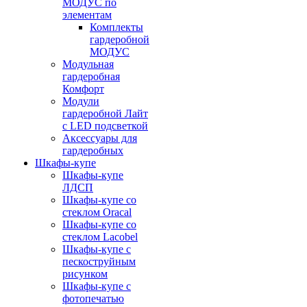
МОДУС по
элементам
Комплекты
гардеробной
МОДУС
Модульная
гардеробная
Комфорт
Модули
гардеробной Лайт
с LED подсветкой
Аксессуары для
гардеробных
Шкафы-купе
Шкафы-купе
ЛДСП
Шкафы-купе со
стеклом Oracal
Шкафы-купе со
стеклом Lacobel
Шкафы-купе с
пескоструйным
рисунком
Шкафы-купе с
фотопечатью