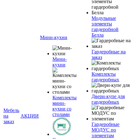
Модульные
элементы
гардеробной
Белла
Мини-кухни
Гардеробные на
заказ
Мини-
кухни
Комплекты
гардеробных
Двери-купе для
Комплекты
гардеробных
мини-
кухни со
Мебель
столами
на
АКЦИИ
заказ
Гардеробные
МОДУС по
элементам