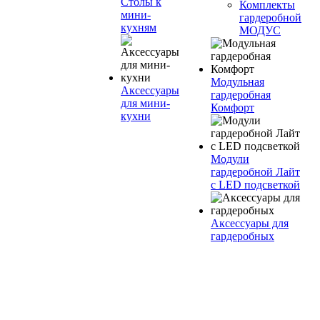
Столы к
Комплекты
мини-
гардеробной
кухням
МОДУС
Модульная
Аксессуары
гардеробная
для мини-
Комфорт
кухни
Модули
гардеробной Лайт
с LED подсветкой
Аксессуары для
гардеробных