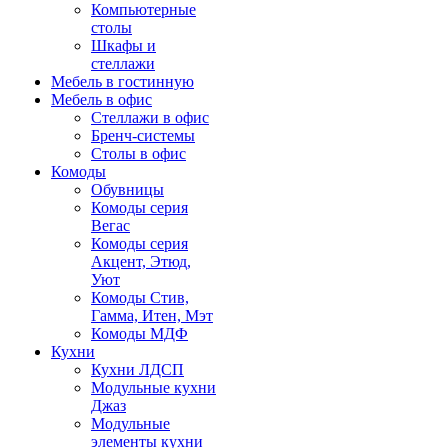
Компьютерные
столы
Шкафы и
стеллажи
Мебель в гостинную
Мебель в офис
Стеллажи в офис
Бренч-системы
Столы в офис
Комоды
Обувницы
Комоды серия
Вегас
Комоды серия
Акцент, Этюд,
Уют
Комоды Стив,
Гамма, Итен, Мэт
Комоды МДФ
Кухни
Кухни ЛДСП
Модульные кухни
Джаз
Модульные
элементы кухни