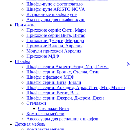
Шкафы-купе с фотопечатью
Шкафы-купе ARISTO NOVA
Встроенные шкафы-купе
Аксессуары для шкафов-купе
Прихожие
Прихожие серий: Сити, Мари
Прихожие серии Вита, Витас
Прихожие Джерси, Миранда
Прихожие Вилена, Аврелия
Модули прихожей Аврелия
Прихожие МДФ
Шкафы
М
Шкафы серии Акцент, Этюд, Уют, Гамма
Шкафы серии: Бронкс, Стелла, Стив
Шкафы с фасадом МДФ
Шкафы серии: Вита, Билли
Шкафы серии: Аркадия, Арко, Итен, Мэт, Мэтью
Шкафы серии: Вегас, Вега
Шкафы серии: Джерси, Джером, Джон
Стеллажи
Стеллажи Вита
Комплекты мебели
Аксессуары для распашных шкафов
Детская мебель
Комплекты мебели