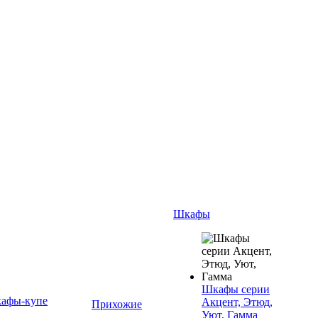
Шкафы
Шкафы серии
афы-купе
Акцент, Этюд,
Прихожие
Уют, Гамма