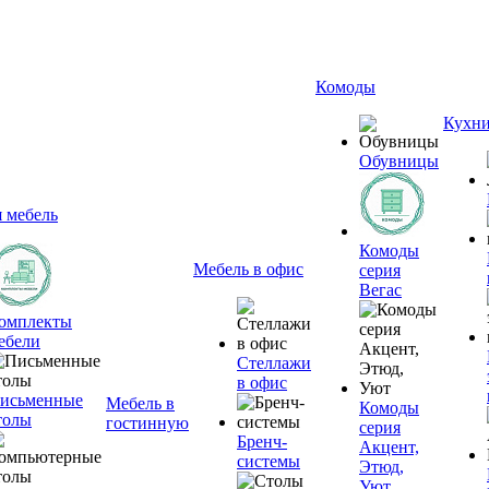
Комоды
Кухн
Обувницы
я мебель
Комоды
Мебель в офис
серия
Вегас
омплекты
ебели
Стеллажи
в офис
исьменные
Мебель в
Комоды
толы
гостинную
серия
Бренч-
Акцент,
системы
Этюд,
Уют