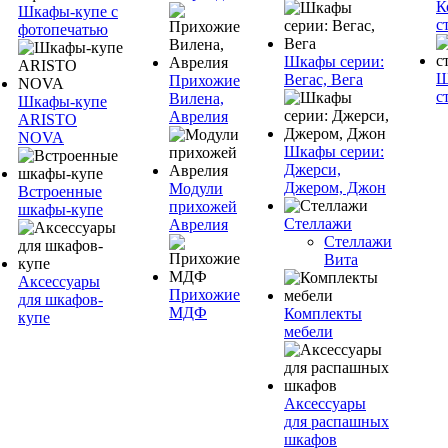
К
Шкафы-купе с
с
фотопечатью
Шкафы серии:
Ш
Вегас, Вега
Прихожие
с
Вилена,
Шкафы-купе
Аврелия
ARISTO
NOVA
Шкафы серии:
Джерси,
Джером, Джон
Модули
Встроенные
прихожей
шкафы-купе
Стеллажи
Аврелия
Стеллажи
Вита
Аксессуары
Прихожие
для шкафов-
МДФ
Комплекты
купе
мебели
Аксессуары
для распашных
шкафов