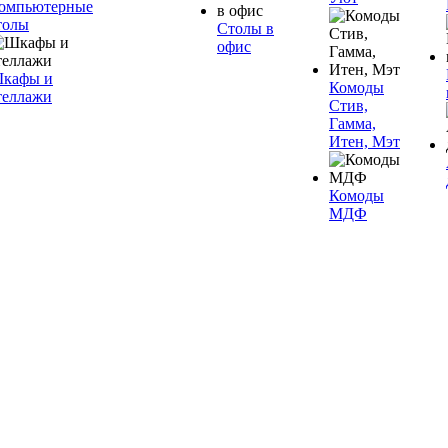
омпьютерные
толы
Столы в
офис
кафы и
Комоды
теллажи
Стив,
Гамма,
Итен, Мэт
Комоды
МДФ