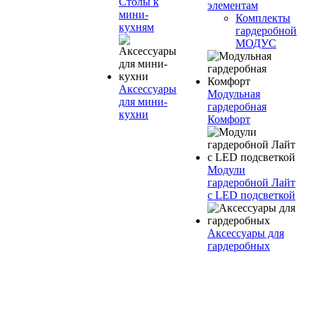
Столы к
элементам
мини-
Комплекты
кухням
гардеробной
МОДУС
Аксессуары
Модульная
для мини-
гардеробная
кухни
Комфорт
Модули
гардеробной Лайт
с LED подсветкой
Аксессуары для
гардеробных