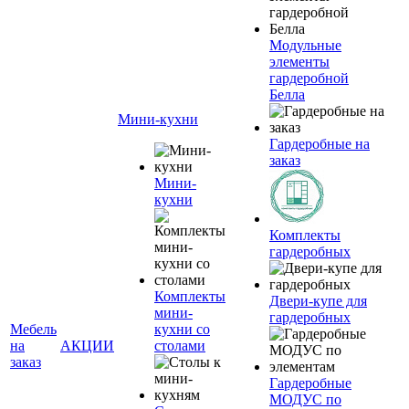
Модульные
элементы
гардеробной
Белла
Мини-кухни
Гардеробные на
заказ
Мини-
кухни
Комплекты
гардеробных
Комплекты
Двери-купе для
мини-
гардеробных
Мебель
кухни со
на
АКЦИИ
столами
заказ
Гардеробные
МОДУС по