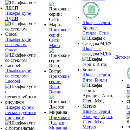
Шкафы-купе
ЛДСП
Шкафы серии:
Бронкс,
Прихожие
Стелла, Стив
серий:
Шкафы-купе
Сити,
со стеклом
Мари
Шкафы с
Oracal
фасадом МДФ
Детска
Шкафы-купе
Шкафы серии:
со стеклом
Прихожие
Вита, Билли
Lacobel
серии
К
Вита,
м
Витас
П
Шкафы-купе с
Шкафы серии:
с
пескоструйным
Аркадия, Арко,
Прихожие
рисунком
Итен, Мэт,
Джерси,
Мэтью
Миранда