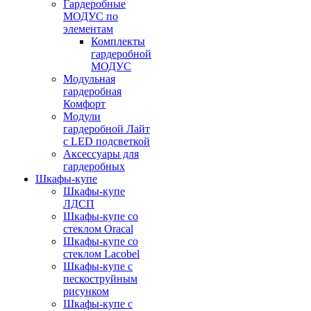
Гардеробные
МОДУС по
элементам
Комплекты
гардеробной
МОДУС
Модульная
гардеробная
Комфорт
Модули
гардеробной Лайт
с LED подсветкой
Аксессуары для
гардеробных
Шкафы-купе
Шкафы-купе
ЛДСП
Шкафы-купе со
стеклом Oracal
Шкафы-купе со
стеклом Lacobel
Шкафы-купе с
пескоструйным
рисунком
Шкафы-купе с