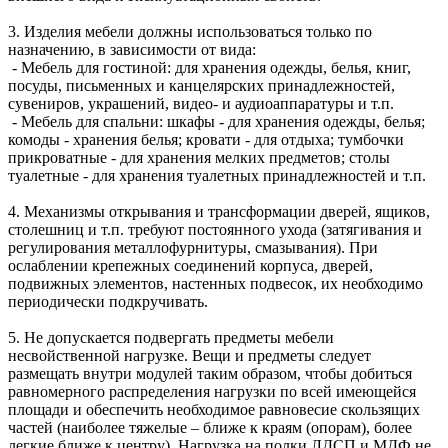
3. Изделия мебели должны использоваться только по
назначению, в зависимости от вида:
- Мебель для гостиной: для хранения одежды, белья, книг,
посуды, письменных и канцелярских принадлежностей,
сувениров, украшений, видео- и аудиоаппаратуры и т.п.
- Мебель для спальни: шкафы - для хранения одежды, белья;
комоды - хранения белья; кровати - для отдыха; тумбочки
прикроватные - для хранения мелких предметов; столы
туалетные - для хранения туалетных принадлежностей и т.п.
4. Механизмы открывания и трансформации дверей, ящиков,
столешниц и т.п. требуют постоянного ухода (затягивания и
регулирования металлофурнитуры, смазывания). При
ослаблении крепежных соединений корпуса, дверей,
подвижных элементов, настенных подвесок, их необходимо
периодически подкручивать.
5. Не допускается подвергать предметы мебели
несвойственной нагрузке. Вещи и предметы следует
размещать внутри модулей таким образом, чтобы добиться
равномерного распределения нагрузки по всей имеющейся
площади и обеспечить необходимое равновесие скользящих
частей (наиболее тяжелые – ближе к краям (опорам), более
легкие ближе к центру). Нагрузка на полки ЛДСП и МДФ не