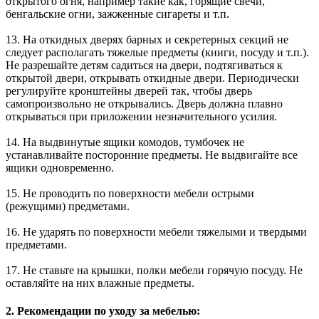
открытого огня, например такие как, горящие свечи,
бенгальские огни, зажженные сигареты и т.п.
13. На откидных дверях барных и секретерных секций не
следует располагать тяжелые предметы (книги, посуду и т.п.).
Не разрешайте детям садиться на двери, подтягиваться к
открытой двери, открывать откидные двери. Периодически
регулируйте кронштейны дверей так, чтобы дверь
самопроизвольно не открывались. Дверь должна плавно
открываться при приложении незначительного усилия.
14. На выдвинутые ящики комодов, тумбочек не
устанавливайте посторонние предметы. Не выдвигайте все
ящики одновременно.
15. Не проводить по поверхности мебели острыми
(режущими) предметами.
16. Не ударять по поверхности мебели тяжелыми и твердыми
предметами.
17. Не ставьте на крышки, полки мебели горячую посуду. Не
оставляйте на них влажные предметы.
2. Рекомендации по уходу за мебелью: