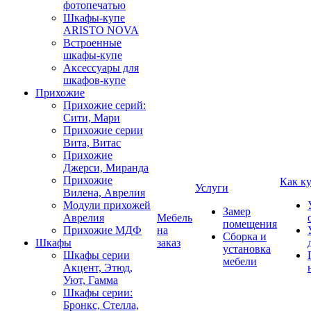
фотопечатью
Шкафы-купе
ARISTO NOVA
Встроенные
шкафы-купе
Аксессуары для
шкафов-купе
Прихожие
Прихожие серий:
Сити, Мари
Прихожие серии
Вита, Витас
Прихожие
Джерси, Миранда
Прихожие
Как к
Услуги
Вилена, Аврелия
Модули прихожей
Замер
Аврелия
Мебель
помещения
Прихожие МДФ
на
Сборка и
Шкафы
заказ
установка
Шкафы серии
мебели
Акцент, Этюд,
Уют, Гамма
Шкафы серии:
Бронкс, Стелла,