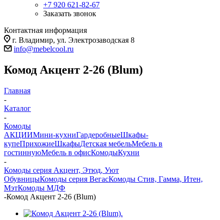
+7 920 621-82-67
Заказать звонок
Контактная информация
г. Владимир, ул. Электрозаводская 8
info@mebelcool.ru
Комод Акцент 2-26 (Blum)
Главная
-
Каталог
-
Комоды
АКЦИИ
Мини-кухни
Гардеробные
Шкафы-
купе
Прихожие
Шкафы
Детская мебель
Мебель в
гостинную
Мебель в офис
Комоды
Кухни
-
Комоды серия Акцент, Этюд, Уют
Обувницы
Комоды серия Вегас
Комоды Стив, Гамма, Итен,
Мэт
Комоды МДФ
-
Комод Акцент 2-26 (Blum)