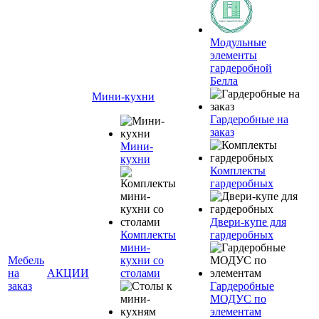
Модульные
элементы
гардеробной
Белла
Мини-кухни
Гардеробные на
заказ
Мини-
кухни
Комплекты
гардеробных
Двери-купе для
Комплекты
гардеробных
мини-
Мебель
кухни со
на
АКЦИИ
столами
заказ
Гардеробные
МОДУС по
элементам