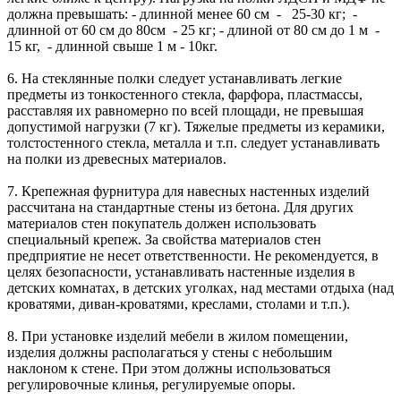
должна превышать: - длинной менее 60 см - 25-30 кг; -
длинной от 60 см до 80см - 25 кг; - длиной от 80 см до 1 м -
15 кг, - длинной свыше 1 м - 10кг.
6. На стеклянные полки следует устанавливать легкие
предметы из тонкостенного стекла, фарфора, пластмассы,
расставляя их равномерно по всей площади, не превышая
допустимой нагрузки (7 кг). Тяжелые предметы из керамики,
толстостенного стекла, металла и т.п. следует устанавливать
на полки из древесных материалов.
7. Крепежная фурнитура для навесных настенных изделий
рассчитана на стандартные стены из бетона. Для других
материалов стен покупатель должен использовать
специальный крепеж. За свойства материалов стен
предприятие не несет ответственности. Не рекомендуется, в
целях безопасности, устанавливать настенные изделия в
детских комнатах, в детских уголках, над местами отдыха (над
кроватями, диван-кроватями, креслами, столами и т.п.).
8. При установке изделий мебели в жилом помещении,
изделия должны располагаться у стены с небольшим
наклоном к стене. При этом должны использоваться
регулировочные клинья, регулируемые опоры.