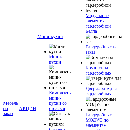
Модульные
элементы
гардеробной
Белла
Мини-кухни
Гардеробные на
заказ
Мини-
кухни
Комплекты
гардеробных
Двери-купе для
Комплекты
гардеробных
мини-
Мебель
кухни со
на
АКЦИИ
столами
заказ
Гардеробные
МОДУС по
элементам
Столы к