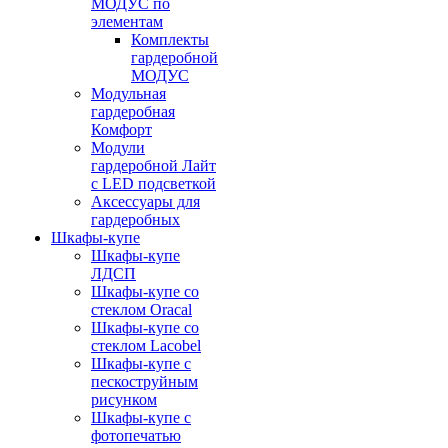
МОДУС по
элементам
Комплекты
гардеробной
МОДУС
Модульная
гардеробная
Комфорт
Модули
гардеробной Лайт
с LED подсветкой
Аксессуары для
гардеробных
Шкафы-купе
Шкафы-купе
ЛДСП
Шкафы-купе со
стеклом Oracal
Шкафы-купе со
стеклом Lacobel
Шкафы-купе с
пескоструйным
рисунком
Шкафы-купе с
фотопечатью