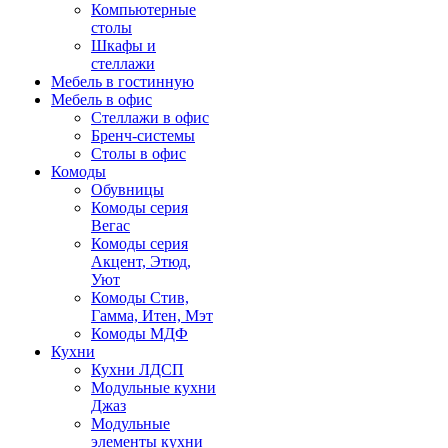
Компьютерные
столы
Шкафы и
стеллажи
Мебель в гостинную
Мебель в офис
Стеллажи в офис
Бренч-системы
Столы в офис
Комоды
Обувницы
Комоды серия
Вегас
Комоды серия
Акцент, Этюд,
Уют
Комоды Стив,
Гамма, Итен, Мэт
Комоды МДФ
Кухни
Кухни ЛДСП
Модульные кухни
Джаз
Модульные
элементы кухни