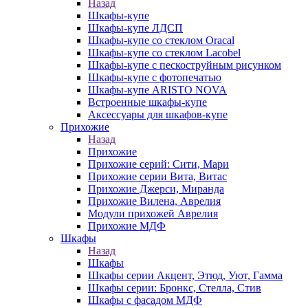
Назад
Шкафы-купе
Шкафы-купе ЛДСП
Шкафы-купе со стеклом Oracal
Шкафы-купе со стеклом Lacobel
Шкафы-купе с пескоструйным рисунком
Шкафы-купе с фотопечатью
Шкафы-купе ARISTO NOVA
Встроенные шкафы-купе
Аксессуары для шкафов-купе
Прихожие
Назад
Прихожие
Прихожие серий: Сити, Мари
Прихожие серии Вита, Витас
Прихожие Джерси, Миранда
Прихожие Вилена, Аврелия
Модули прихожей Аврелия
Прихожие МДФ
Шкафы
Назад
Шкафы
Шкафы серии Акцент, Этюд, Уют, Гамма
Шкафы серии: Бронкс, Стелла, Стив
Шкафы с фасадом МДФ