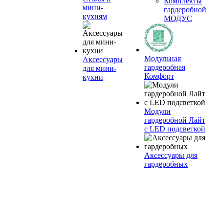
Комплекты
мини-
гардеробной
кухням
МОДУС
Модульная
Аксессуары
гардеробная
для мини-
Комфорт
кухни
Модули
гардеробной Лайт
с LED подсветкой
Аксессуары для
гардеробных