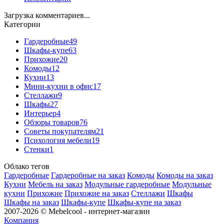
Загрузка комментариев...
Категории
Гардеробные
49
Шкафы-купе
63
Прихожие
20
Комоды
12
Кухни
13
Мини-кухни в офис
17
Стеллажи
9
Шкафы
27
Интерьер
4
Обзоры товаров
76
Советы покупателям
21
Психология мебели
19
Стенки
1
Облако тегов
Гардеробные
Гардеробные на заказ
Комоды
Комоды на заказ
Кухни
Мебель на заказ
Модульные гардеробные
Модульные
кухни
Прихожие
Прихожие на заказ
Стеллажи
Шкафы
Шкафы на заказ
Шкафы-купе
Шкафы-купе на заказ
2007-2026 © Mebelcool - интернет-магазин
Компания