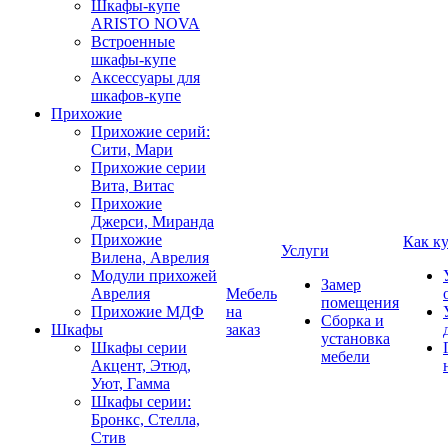
Шкафы-купе
ARISTO NOVA
Встроенные
шкафы-купе
Аксессуары для
шкафов-купе
Прихожие
Прихожие серий:
Сити, Мари
Прихожие серии
Вита, Витас
Прихожие
Джерси, Миранда
Прихожие
Как к
Услуги
Вилена, Аврелия
Модули прихожей
Замер
Аврелия
Мебель
помещения
Прихожие МДФ
на
Сборка и
Шкафы
заказ
установка
Шкафы серии
мебели
Акцент, Этюд,
Уют, Гамма
Шкафы серии:
Бронкс, Стелла,
Стив