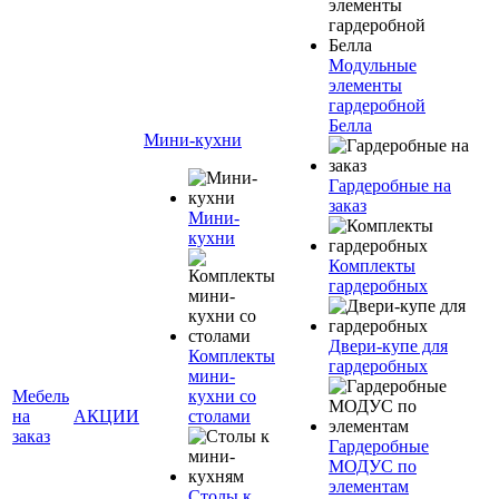
Модульные
элементы
гардеробной
Белла
Мини-кухни
Гардеробные на
заказ
Мини-
кухни
Комплекты
гардеробных
Двери-купе для
Комплекты
гардеробных
мини-
Мебель
кухни со
на
АКЦИИ
столами
заказ
Гардеробные
МОДУС по
элементам
Столы к