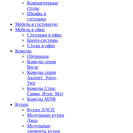
Компьютерные
столы
Шкафы и
стеллажи
Мебель в гостинную
Мебель в офис
Стеллажи в офис
Бренч-системы
Столы в офис
Комоды
Обувницы
Комоды серия
Вегас
Комоды серия
Акцент, Этюд,
Уют
Комоды Стив,
Гамма, Итен, Мэт
Комоды МДФ
Кухни
Кухни ЛДСП
Модульные кухни
Джаз
Модульные
элементы кухни