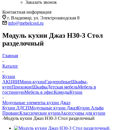
Заказать звонок
Контактная информация
г. Владимир, ул. Электрозаводская 8
info@mebelcool.ru
Модуль кухни Джаз Н30-3 Стол
разделочный
Главная
-
Каталог
-
Кухни
АКЦИИ
Мини-кухни
Гардеробные
Шкафы-
купе
Прихожие
Шкафы
Детская мебель
Мебель в
гостинную
Мебель в офис
Комоды
Кухни
-
Модульные элементы кухни Джаз
Кухни ЛДСП
Модульные кухни Джаз
Кухни Альфа
Прованс
Классические кухни
Аксессуары для кухни
-
Модуль кухни Джаз Н30-3 Стол разделочный