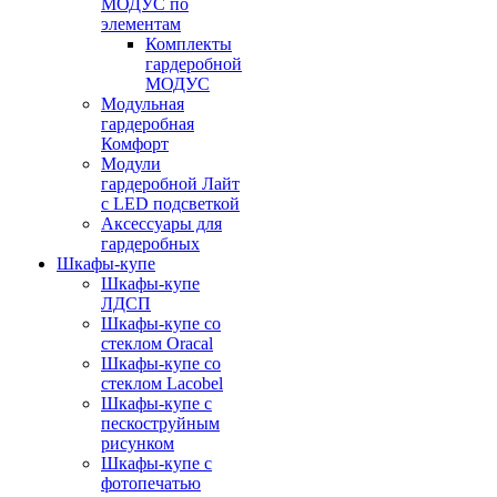
МОДУС по
элементам
Комплекты
гардеробной
МОДУС
Модульная
гардеробная
Комфорт
Модули
гардеробной Лайт
с LED подсветкой
Аксессуары для
гардеробных
Шкафы-купе
Шкафы-купе
ЛДСП
Шкафы-купе со
стеклом Oracal
Шкафы-купе со
стеклом Lacobel
Шкафы-купе с
пескоструйным
рисунком
Шкафы-купе с
фотопечатью