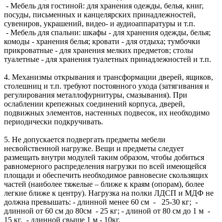
- Мебель для гостиной: для хранения одежды, белья, книг,
посуды, письменных и канцелярских принадлежностей,
сувениров, украшений, видео- и аудиоаппаратуры и т.п.
- Мебель для спальни: шкафы - для хранения одежды, белья;
комоды - хранения белья; кровати - для отдыха; тумбочки
прикроватные - для хранения мелких предметов; столы
туалетные - для хранения туалетных принадлежностей и т.п.
4. Механизмы открывания и трансформации дверей, ящиков,
столешниц и т.п. требуют постоянного ухода (затягивания и
регулирования металлофурнитуры, смазывания). При
ослаблении крепежных соединений корпуса, дверей,
подвижных элементов, настенных подвесок, их необходимо
периодически подкручивать.
5. Не допускается подвергать предметы мебели
несвойственной нагрузке. Вещи и предметы следует
размещать внутри модулей таким образом, чтобы добиться
равномерного распределения нагрузки по всей имеющейся
площади и обеспечить необходимое равновесие скользящих
частей (наиболее тяжелые – ближе к краям (опорам), более
легкие ближе к центру). Нагрузка на полки ЛДСП и МДФ не
должна превышать: - длинной менее 60 см - 25-30 кг; -
длинной от 60 см до 80см - 25 кг; - длиной от 80 см до 1 м -
15 кг, - длинной свыше 1 м - 10кг.