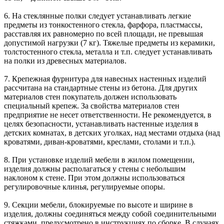
6. На стеклянные полки следует устанавливать легкие
предметы из тонкостенного стекла, фарфора, пластмассы,
расставляя их равномерно по всей площади, не превышая
допустимой нагрузки (7 кг). Тяжелые предметы из керамики,
толстостенного стекла, металла и т.п. следует устанавливать
на полки из древесных материалов.
7. Крепежная фурнитура для навесных настенных изделий
рассчитана на стандартные стены из бетона. Для других
материалов стен покупатель должен использовать
специальный крепеж. За свойства материалов стен
предприятие не несет ответственности. Не рекомендуется, в
целях безопасности, устанавливать настенные изделия в
детских комнатах, в детских уголках, над местами отдыха (над
кроватями, диван-кроватями, креслами, столами и т.п.).
8. При установке изделий мебели в жилом помещении,
изделия должны располагаться у стены с небольшим
наклоном к стене. При этом должны использоваться
регулировочные клинья, регулируемые опоры.
9. Секции мебели, блокируемые по высоте и ширине в
изделия, должны соединяться между собой соединительными
стяжками, предусмотрено в инструкциях по сборке. В случаях