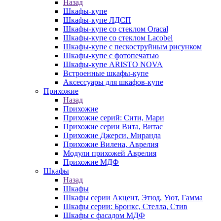
Назад
Шкафы-купе
Шкафы-купе ЛДСП
Шкафы-купе со стеклом Oracal
Шкафы-купе со стеклом Lacobel
Шкафы-купе с пескоструйным рисунком
Шкафы-купе с фотопечатью
Шкафы-купе ARISTO NOVA
Встроенные шкафы-купе
Аксессуары для шкафов-купе
Прихожие
Назад
Прихожие
Прихожие серий: Сити, Мари
Прихожие серии Вита, Витас
Прихожие Джерси, Миранда
Прихожие Вилена, Аврелия
Модули прихожей Аврелия
Прихожие МДФ
Шкафы
Назад
Шкафы
Шкафы серии Акцент, Этюд, Уют, Гамма
Шкафы серии: Бронкс, Стелла, Стив
Шкафы с фасадом МДФ