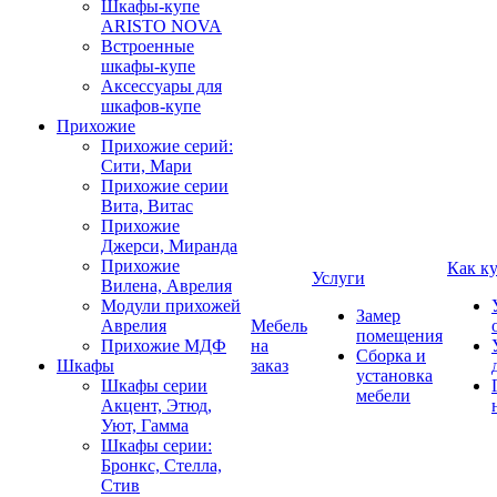
Шкафы-купе
ARISTO NOVA
Встроенные
шкафы-купе
Аксессуары для
шкафов-купе
Прихожие
Прихожие серий:
Сити, Мари
Прихожие серии
Вита, Витас
Прихожие
Джерси, Миранда
Прихожие
Как к
Услуги
Вилена, Аврелия
Модули прихожей
Замер
Аврелия
Мебель
помещения
Прихожие МДФ
на
Сборка и
Шкафы
заказ
установка
Шкафы серии
мебели
Акцент, Этюд,
Уют, Гамма
Шкафы серии:
Бронкс, Стелла,
Стив