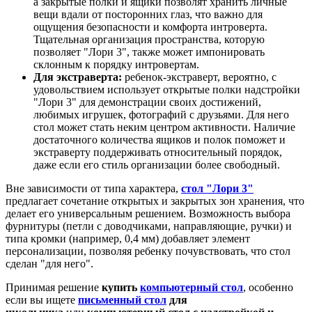
а закрытые полки и ящики позволят хранить личные
вещи вдали от посторонних глаз, что важно для
ощущения безопасности и комфорта интроверта.
Тщательная организация пространства, которую
позволяет "Лори 3", также может импонировать
склонным к порядку интровертам.
Для экстраверта:
ребенок-экстраверт, вероятно, с
удовольствием использует открытые полки надстройки
"Лори 3" для демонстрации своих достижений,
любимых игрушек, фотографий с друзьями. Для него
стол может стать неким центром активности. Наличие
достаточного количества ящиков и полок поможет и
экстраверту поддерживать относительный порядок,
даже если его стиль организации более свободный.
Вне зависимости от типа характера,
стол "Лори 3"
предлагает сочетание открытых и закрытых зон хранения, что
делает его универсальным решением. Возможность выбора
фурнитуры (петли с доводчиками, направляющие, ручки) и
типа кромки (например, 0,4 мм) добавляет элемент
персонализации, позволяя ребенку почувствовать, что стол
сделан "для него".
Принимая решение
купить
компьютерный стол
, особенно
если вы ищете
письменный стол
для