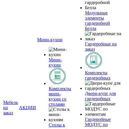
Модульные
элементы
гардеробной
Белла
Мини-кухни
Гардеробные на
заказ
Мини-
кухни
Комплекты
гардеробных
Комплекты
Двери-купе для
мини-
гардеробных
кухни со
Мебель
столами
на
АКЦИИ
заказ
Гардеробные
МОДУС по
Столы к