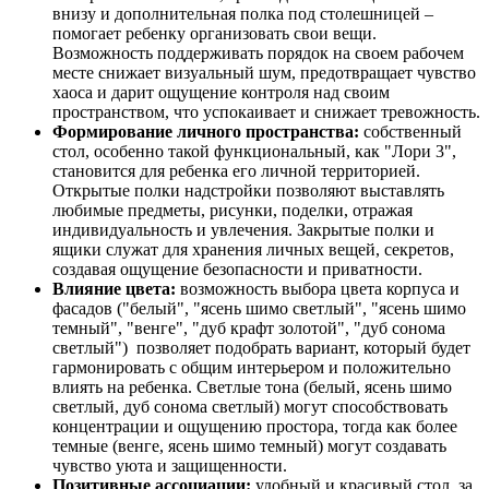
внизу и дополнительная полка под столешницей –
помогает ребенку организовать свои вещи.
Возможность поддерживать порядок на своем рабочем
месте снижает визуальный шум, предотвращает чувство
хаоса и дарит ощущение контроля над своим
пространством, что успокаивает и снижает тревожность.
Формирование личного пространства:
собственный
стол, особенно такой функциональный, как "Лори 3",
становится для ребенка его личной территорией.
Открытые полки надстройки позволяют выставлять
любимые предметы, рисунки, поделки, отражая
индивидуальность и увлечения. Закрытые полки и
ящики служат для хранения личных вещей, секретов,
создавая ощущение безопасности и приватности.
Влияние цвета:
возможность выбора цвета корпуса и
фасадов ("белый", "ясень шимо светлый", "ясень шимо
темный", "венге", "дуб крафт золотой", "дуб сонома
светлый") позволяет подобрать вариант, который будет
гармонировать с общим интерьером и положительно
влиять на ребенка. Светлые тона (белый, ясень шимо
светлый, дуб сонома светлый) могут способствовать
концентрации и ощущению простора, тогда как более
темные (венге, ясень шимо темный) могут создавать
чувство уюта и защищенности.
Позитивные ассоциации:
удобный и красивый стол, за