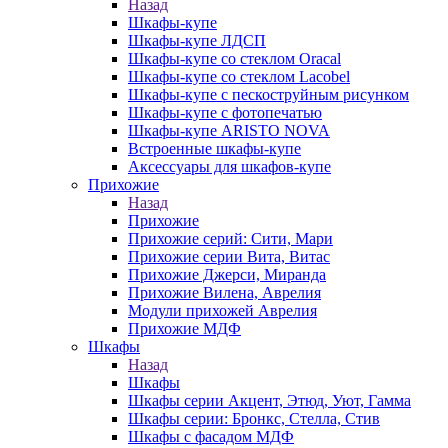
Назад
Шкафы-купе
Шкафы-купе ЛДСП
Шкафы-купе со стеклом Oracal
Шкафы-купе со стеклом Lacobel
Шкафы-купе с пескоструйным рисунком
Шкафы-купе с фотопечатью
Шкафы-купе ARISTO NOVA
Встроенные шкафы-купе
Аксессуары для шкафов-купе
Прихожие
Назад
Прихожие
Прихожие серий: Сити, Мари
Прихожие серии Вита, Витас
Прихожие Джерси, Миранда
Прихожие Вилена, Аврелия
Модули прихожей Аврелия
Прихожие МДФ
Шкафы
Назад
Шкафы
Шкафы серии Акцент, Этюд, Уют, Гамма
Шкафы серии: Бронкс, Стелла, Стив
Шкафы с фасадом МДФ