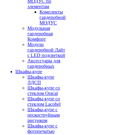
МОДУС по
элементам
Комплекты
гардеробной
МОДУС
Модульная
гардеробная
Комфорт
Модули
гардеробной Лайт
с LED подсветкой
Аксессуары для
гардеробных
Шкафы-купе
Шкафы-купе
ЛДСП
Шкафы-купе со
стеклом Oracal
Шкафы-купе со
стеклом Lacobel
Шкафы-купе с
пескоструйным
рисунком
Шкафы-купе с
фотопечатью