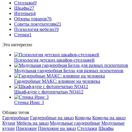
Стеллажи
9
Шкафы
27
Интерьер
4
Обзоры товаров
76
Советы покупателям
21
Психология мебели
19
Стенки
1
Это интересно
Психология детских шкафов-стеллажей
Модульная гардеробная Белла для разных психотипов
Гардеробные МАКС: влияние на человека
Шкаф-купе с фотопечатью NO412
Стенка Ирис 3
Облако тегов
Гардеробные
Гардеробные на заказ
Комоды
Комоды на заказ
Кухни
Мебель на заказ
Модульные гардеробные
Модульные
кухни
Прихожие
Прихожие на заказ
Стеллажи
Шкафы