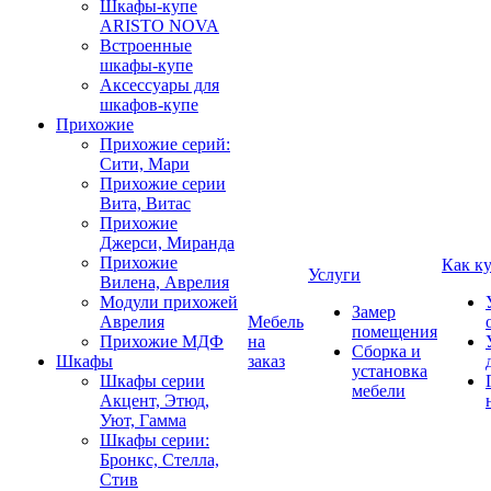
Шкафы-купе
ARISTO NOVA
Встроенные
шкафы-купе
Аксессуары для
шкафов-купе
Прихожие
Прихожие серий:
Сити, Мари
Прихожие серии
Вита, Витас
Прихожие
Джерси, Миранда
Прихожие
Как к
Услуги
Вилена, Аврелия
Модули прихожей
Замер
Аврелия
Мебель
помещения
Прихожие МДФ
на
Сборка и
Шкафы
заказ
установка
Шкафы серии
мебели
Акцент, Этюд,
Уют, Гамма
Шкафы серии:
Бронкс, Стелла,
Стив