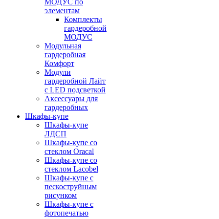
МОДУС по
элементам
Комплекты
гардеробной
МОДУС
Модульная
гардеробная
Комфорт
Модули
гардеробной Лайт
с LED подсветкой
Аксессуары для
гардеробных
Шкафы-купе
Шкафы-купе
ЛДСП
Шкафы-купе со
стеклом Oracal
Шкафы-купе со
стеклом Lacobel
Шкафы-купе с
пескоструйным
рисунком
Шкафы-купе с
фотопечатью