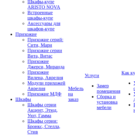
Шкафы-купе
ARISTO NOVA
Встроенные
шкафы-купе
Аксессуары для
шкафов-купе
Прихожие
Прихожие серий:
Сити, Мари
Прихожие серии
Вита, Витас
Прихожие
Джерси, Миранда
Прихожие
Как к
Услуги
Вилена, Аврелия
Модули прихожей
Замер
Аврелия
Мебель
помещения
Прихожие МДФ
на
Сборка и
Шкафы
заказ
установка
Шкафы серии
мебели
Акцент, Этюд,
Уют, Гамма
Шкафы серии:
Бронкс, Стелла,
Стив