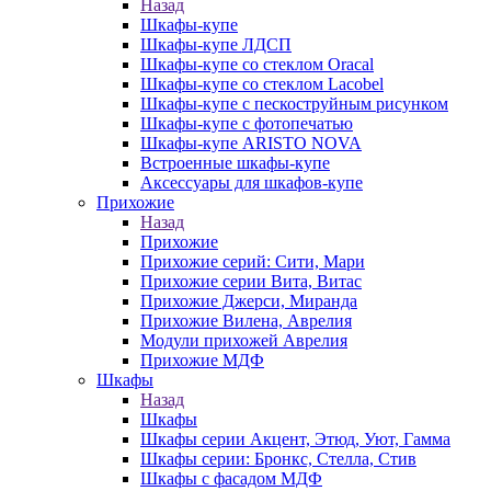
Назад
Шкафы-купе
Шкафы-купе ЛДСП
Шкафы-купе со стеклом Oracal
Шкафы-купе со стеклом Lacobel
Шкафы-купе с пескоструйным рисунком
Шкафы-купе с фотопечатью
Шкафы-купе ARISTO NOVA
Встроенные шкафы-купе
Аксессуары для шкафов-купе
Прихожие
Назад
Прихожие
Прихожие серий: Сити, Мари
Прихожие серии Вита, Витас
Прихожие Джерси, Миранда
Прихожие Вилена, Аврелия
Модули прихожей Аврелия
Прихожие МДФ
Шкафы
Назад
Шкафы
Шкафы серии Акцент, Этюд, Уют, Гамма
Шкафы серии: Бронкс, Стелла, Стив
Шкафы с фасадом МДФ