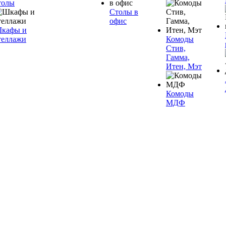
толы
Столы в
офис
кафы и
теллажи
Комоды
Стив,
Гамма,
Итен, Мэт
Комоды
МДФ