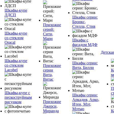
Шкафы-купе
ЛДСП
Шкафы серии:
Бронкс,
Прихожие
Стелла, Стив
серий:
Шкафы-купе
Сити,
со стеклом
Мари
Шкафы с
Oracal
фасадом МДФ
Детска
Шкафы-купе
Шкафы серии:
со стеклом
Прихожие
Вита, Билли
Lacobel
серии
К
Вита,
м
Витас
П
Шкафы-купе с
с
Шкафы серии:
пескоструйным
Аркадия, Арко,
Прихожие
рисунком
Итен, Мэт,
Джерси,
Мэтью
Миранда
К