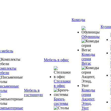
Комоды
Кухн
Обувницы
я мебель
Комоды
серия
Мебель в офис
Вегас
омплекты
ебели
Стеллажи
в офис
исьменные
Комоды
Мебель в
толы
серия
гостинную
Бренч-
Акцент,
системы
Этюд,
омпьютерные
Уют