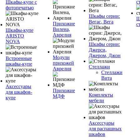
с
Шкафы-купе с
фотопечатью
Шкафы серии:
Ш
Вегас, Вега
Прихожие
с
Вилена,
Шкафы-купе
Аврелия
ARISTO
NOVA
Шкафы серии:
Джерси,
Джером, Джон
Модули
Встроенные
прихожей
шкафы-купе
Стеллажи
Аврелия
Стеллажи
Вита
Аксессуары
Прихожие
для шкафов-
Комплекты
МДФ
купе
мебели
Аксессуары
для распашных
шкафов