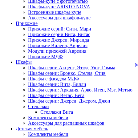
Шкафы-купе с фотопечатью
Шкафы-купе ARISTO NOVA
Встроенные шкафы-купе
Аксессуары для шкафов-купе
Прихожие
Прихожие серий: Сити, Мари
Прихожие серии Вита, Витас
Прихожие Джерси, Миранда
Прихожие Вилена, Аврелия
Модули прихожей Аврелия
Прихожие МДФ
Шкафы
М
Шкафы серии Акцент, Этюд, Уют, Гамма
Шкафы серии: Бронкс, Стелла, Стив
Шкафы с фасадом МДФ
Шкафы серии: Вита, Билли
Шкафы серии: Аркадия, Арко, Итен, Мэт, Мэтью
Шкафы серии: Вегас, Вега
Шкафы серии: Джерси, Джером, Джон
Стеллажи
Стеллажи Вита
Комплекты мебели
Аксессуары для распашных шкафов
Детская мебель
Комплекты мебели