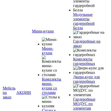
Модульные
элементы
гардеробной
Белла
Мини-кухни
Гардеробные на
заказ
Мини-
кухни
Комплекты
гардеробных
Двери-купе для
Комплекты
гардеробных
мини-
Мебель
кухни со
на
АКЦИИ
столами
заказ
Гардеробные
МОДУС по
элементам
Столы к