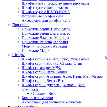
Шкафы-купе с пескоструйным рисунком
Шкафы-купе с фотопечатью
Шкафы-купе ARISTO NOVA
Встроенные шкафы-купе
Аксессуары для шкафов-купе
Прихожие
Прихожие серий: Сити, Мари
Прихожие серии Вита, Витас
Прихожие Джерси, Миранда
Прихожие Вилена, Аврелия
Модули прихожей Аврелия
Прихожие МДФ
Шкафы
М
Шкафы серии Акцент, Этюд, Уют, Гамма
Шкафы серии: Бронкс, Стелла, Стив
Шкафы с фасадом МДФ
Шкафы серии: Вита, Билли
Шкафы серии: Аркадия, Арко, Итен, Мэт, Мэтью
Шкафы серии: Вегас, Вега
Шкафы серии: Джерси, Джером, Джон
Стеллажи
Стеллажи Вита
Комплекты мебели
Аксессуары для распашных шкафов
Детская мебель