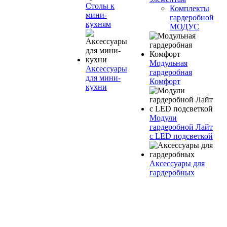
Столы к
Комплекты
мини-
гардеробной
кухням
МОДУС
Модульная
Аксессуары
гардеробная
для мини-
Комфорт
кухни
Модули
гардеробной Лайт
с LED подсветкой
Аксессуары для
гардеробных