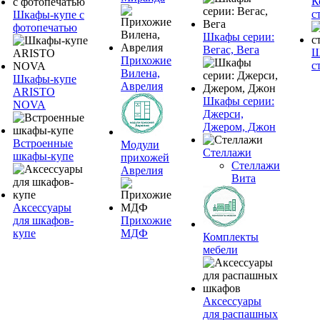
К
с
Шкафы-купе с
фотопечатью
Шкафы серии:
Вегас, Вега
Ш
Прихожие
с
Вилена,
Шкафы-купе
Аврелия
ARISTO
Шкафы серии:
NOVA
Джерси,
Джером, Джон
Встроенные
Модули
Стеллажи
шкафы-купе
прихожей
Стеллажи
Аврелия
Вита
Аксессуары
для шкафов-
Прихожие
купе
МДФ
Комплекты
мебели
Аксессуары
для распашных