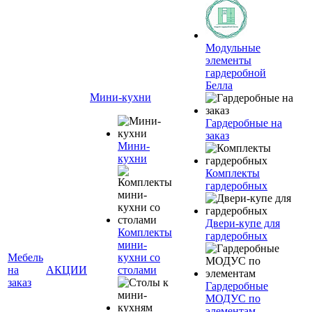
Модульные
элементы
гардеробной
Белла
Мини-кухни
Гардеробные на
заказ
Мини-
кухни
Комплекты
гардеробных
Двери-купе для
Комплекты
гардеробных
мини-
Мебель
кухни со
на
АКЦИИ
столами
заказ
Гардеробные
МОДУС по
элементам