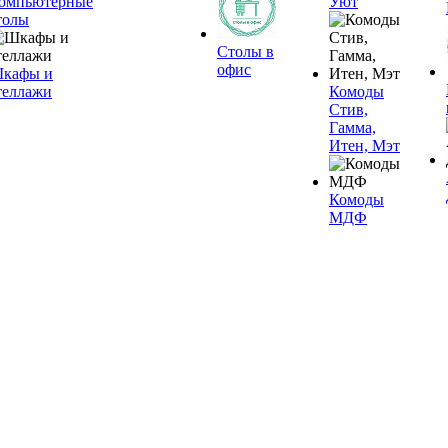
омпьютерные
Уют
толы
Столы в
офис
кафы и
теллажи
Комоды
Стив,
Гамма,
Итен, Мэт
Комоды
МДФ