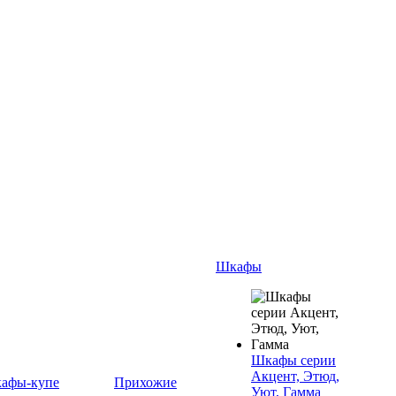
Шкафы
Шкафы серии
Акцент, Этюд,
афы-купе
Прихожие
Уют, Гамма