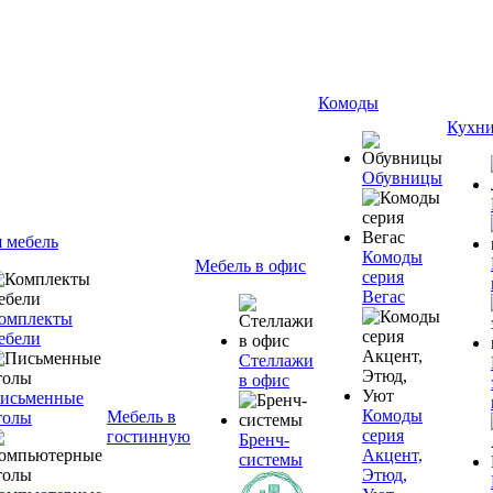
Комоды
Кухн
Обувницы
я мебель
Комоды
Мебель в офис
серия
Вегас
омплекты
ебели
Стеллажи
в офис
исьменные
Комоды
Мебель в
толы
серия
гостинную
Бренч-
Акцент,
системы
Этюд,