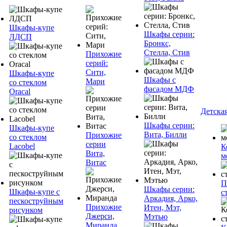
Шкафы-купе
Шкафы серии:
ЛДСП
Бронкс,
Стелла, Стив
Прихожие
серий:
Сити,
Шкафы-купе
Шкафы с
Мари
со стеклом
фасадом МДФ
Oracal
Детска
Шкафы серии:
Шкафы-купе
Вита, Билли
Прихожие
со стеклом
серии
Lacobel
К
Вита,
м
Витас
П
Шкафы серии:
Шкафы-купе с
с
Аркадия, Арко,
пескоструйным
Прихожие
Итен, Мэт,
рисунком
Джерси,
Мэтью
Миранда