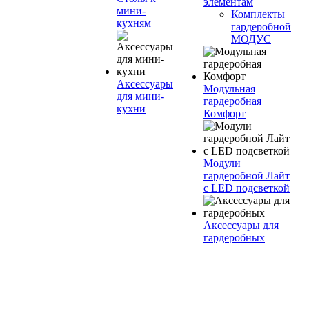
элементам
мини-
Комплекты
кухням
гардеробной
МОДУС
Аксессуары
Модульная
для мини-
гардеробная
кухни
Комфорт
Модули
гардеробной Лайт
с LED подсветкой
Аксессуары для
гардеробных