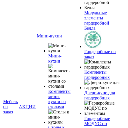
Модульные
элементы
гардеробной
Белла
Мини-кухни
Гардеробные на
Мини-
заказ
кухни
Комплекты
гардеробных
Комплекты
Двери-купе для
мини-
гардеробных
Мебель
кухни со
на
АКЦИИ
столами
заказ
Гардеробные
МОДУС по
Столы к