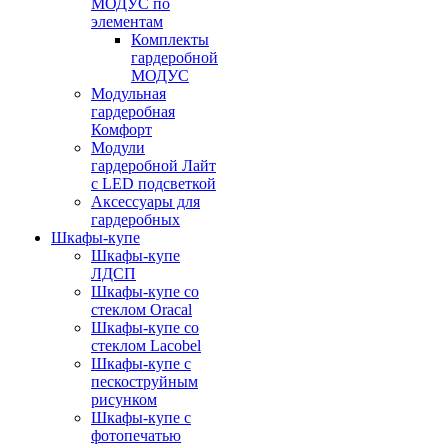
МОДУС по
элементам
Комплекты
гардеробной
МОДУС
Модульная
гардеробная
Комфорт
Модули
гардеробной Лайт
с LED подсветкой
Аксессуары для
гардеробных
Шкафы-купе
Шкафы-купе
ЛДСП
Шкафы-купе со
стеклом Oracal
Шкафы-купе со
стеклом Lacobel
Шкафы-купе с
пескоструйным
рисунком
Шкафы-купе с
фотопечатью