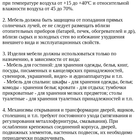
при температуре воздуха от +15 до +40ºС и относительной
влажности воздуха от 45 до 70%.
2. Мебель должна быть защищена от попадания прямых
солнечных лучей, ее не следует размещать вблизи
отопительных приборов (батарей, печек, обогревателей и др),
вблизи сырых и холодных стен во избежание ухудшения
внешнего вида и эксплуатационных свойств.
3. Изделия мебели должны использоваться только по
назначению, в зависимости от вида:
- Мебель для гостиной: для хранения одежды, белья, книг,
посуды, письменных и канцелярских принадлежностей,
сувениров, украшений, видео- и аудиоаппаратуры и т.п.
- Мебель для спальни: шкафы - для хранения одежды, белья;
комоды - хранения белья; кровати - для отдыха; тумбочки
прикроватные - для хранения мелких предметов; столы
туалетные - для хранения туалетных принадлежностей и т.п.
4. Механизмы открывания и трансформации дверей, ящиков,
столешниц и т.п. требуют постоянного ухода (затягивания и
регулирования металлофурнитуры, смазывания). При
ослаблении крепежных соединений корпуса, дверей,
подвижных элементов, настенных подвесок, их необходимо
периодически подкручивать.