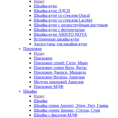
Назад
Шкафы-купе
Шкафы-купе ЛДСП
Шкафы-купе со стеклом Oracal
Шкафы-купе со стеклом Lacobel
Шкафы-купе с пескоструйным рисунком
Шкафы-купе с фотопечатью
Шкафы-купе ARISTO NOVA
Встроенные шкафы-купе
Аксессуары для шкафов-купе
Прихожие
Назад
Прихожие
Прихожие серий: Сити, Мари
Прихожие серии Вита, Витас
Прихожие Джерси, Миранда
Прихожие Вилена, Аврелия
Модули прихожей Аврелия
Прихожие МДФ
Шкафы
Назад
Шкафы
Шкафы серии Акцент, Этюд, Уют, Гамма
Шкафы серии: Бронкс, Стелла, Стив
Шкафы с фасадом МДФ