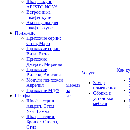
Шкафы-купе
ARISTO NOVA
Встроенные
шкафы-купе
Аксессуары для
шкафов-купе
Прихожие
Прихожие серий:
Сити, Мари
Прихожие серии
Вита, Витас
Прихожие
Джерси, Миранда
Прихожие
Как к
Услуги
Вилена, Аврелия
Модули прихожей
Замер
Аврелия
Мебель
помещения
Прихожие МДФ
на
Сборка и
Шкафы
заказ
установка
Шкафы серии
мебели
Акцент, Этюд,
Уют, Гамма
Шкафы серии:
Бронкс, Стелла,
Стив