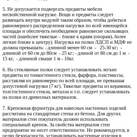
5. Не допускается подвергать предметы мебели
несвойственной нагрузке. Вещи и предметы следует
размещать внутри модулей таким образом, чтобы добиться
равномерного распределения нагрузки по всей имеющейся
площади и обеспечить необходимое равновесие скользящих
частей (наиболее тяжелые – ближе к краям (опорам), более
легкие ближе к центру). Нагрузка на полки ЛДСП и МДФ не
должна превышать: - длинной менее 60 см - 25-30 кг; -
длинной от 60 см до 80см - 25 кг; - длиной от 80 см до 1 м -
15 кг, - длинной свыше 1 м - 10кг.
6. На стеклянные полки следует устанавливать легкие
предметы из тонкостенного стекла, фарфора, пластмассы,
расставляя их равномерно по всей площади, не превышая
допустимой нагрузки (7 кг). Тяжелые предметы из керамики,
толстостенного стекла, металла и т.п. следует устанавливать
на полки из древесных материалов.
7. Крепежная фурнитура для навесных настенных изделий
рассчитана на стандартные стены из бетона. Для других
материалов стен покупатель должен использовать
специальный крепеж. За свойства материалов стен
предприятие не несет ответственности. Не рекомендуется, в
целях безопасности, устанавливать настенные изделия в