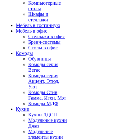
Компьютерные
столы
Шкафы и
стеллажи
Мебель в гостинную
Мебель в офис
Стеллажи в офис
Бренч-системы
Столы в офис
Комоды
Обувницы
Комоды серия
Вегас
Комоды серия
Акцент, Этюд,
Уют
Комоды Стив,
Гамма, Итен, Мэт
Комоды МДФ
Кухни
Кухни ЛДСП
Модульные кухни
Джаз
Модульные
элементы кухни