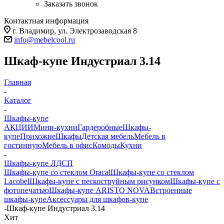
Заказать звонок
Контактная информация
г. Владимир, ул. Электрозаводская 8
info@mebelcool.ru
Шкаф-купе Индустриал 3.14
Главная
-
Каталог
-
Шкафы-купе
АКЦИИ
Мини-кухни
Гардеробные
Шкафы-
купе
Прихожие
Шкафы
Детская мебель
Мебель в
гостинную
Мебель в офис
Комоды
Кухни
-
Шкафы-купе ЛДСП
Шкафы-купе со стеклом Oracal
Шкафы-купе со стеклом
Lacobel
Шкафы-купе с пескоструйным рисунком
Шкафы-купе с
фотопечатью
Шкафы-купе ARISTO NOVA
Встроенные
шкафы-купе
Аксессуары для шкафов-купе
-
Шкаф-купе Индустриал 3.14
Хит