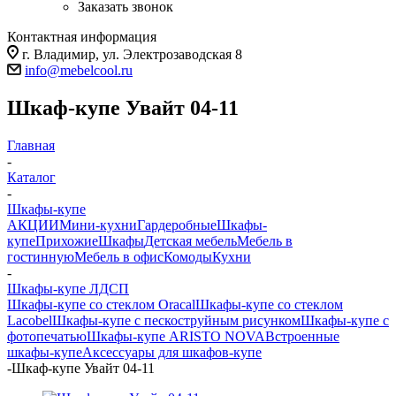
Заказать звонок
Контактная информация
г. Владимир, ул. Электрозаводская 8
info@mebelcool.ru
Шкаф-купе Увайт 04-11
Главная
-
Каталог
-
Шкафы-купе
АКЦИИ
Мини-кухни
Гардеробные
Шкафы-
купе
Прихожие
Шкафы
Детская мебель
Мебель в
гостинную
Мебель в офис
Комоды
Кухни
-
Шкафы-купе ЛДСП
Шкафы-купе со стеклом Oracal
Шкафы-купе со стеклом
Lacobel
Шкафы-купе с пескоструйным рисунком
Шкафы-купе с
фотопечатью
Шкафы-купе ARISTO NOVA
Встроенные
шкафы-купе
Аксессуары для шкафов-купе
-
Шкаф-купе Увайт 04-11