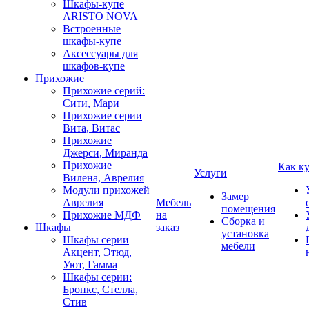
Шкафы-купе
ARISTO NOVA
Встроенные
шкафы-купе
Аксессуары для
шкафов-купе
Прихожие
Прихожие серий:
Сити, Мари
Прихожие серии
Вита, Витас
Прихожие
Джерси, Миранда
Прихожие
Как к
Услуги
Вилена, Аврелия
Модули прихожей
Замер
Аврелия
Мебель
помещения
Прихожие МДФ
на
Сборка и
Шкафы
заказ
установка
Шкафы серии
мебели
Акцент, Этюд,
Уют, Гамма
Шкафы серии:
Бронкс, Стелла,
Стив