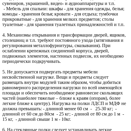
сувениров, украшений, видео- и аудиоаппаратуры и т.п.
- Мебель для спальни: шкафы - для хранения одежды, белья;
комоды - хранения белья; кровати - для отдыха; тумбочки
прикроватные - для хранения мелких предметов; столы
туалетные - для хранения туалетных принадлежностей и т.п.
4. Механизмы открывания и трансформации дверей, ящиков,
столешниц и т.п. требуют постоянного ухода (затягивания и
регулирования металлофурнитуры, смазывания). При
ослаблении крепежных соединений корпуса, дверей,
подвижных элементов, настенных подвесок, их необходимо
периодически подкручивать.
5. Не допускается подвергать предметы мебели
несвойственной нагрузке. Вещи и предметы следует
размещать внутри модулей таким образом, чтобы добиться
равномерного распределения нагрузки по всей имеющейся
площади и обеспечить необходимое равновесие скользящих
частей (наиболее тяжелые – ближе к краям (опорам), более
легкие ближе к центру). Нагрузка на полки ЛДСП и МДФ не
должна превышать: - длинной менее 60 см - 25-30 кг; -
длинной от 60 см до 80см - 25 кг; - длиной от 80 см до 1 м -
15 кг, - длинной свыше 1 м - 10кг.
6. На стеклянные полки следует устанавливать легкие