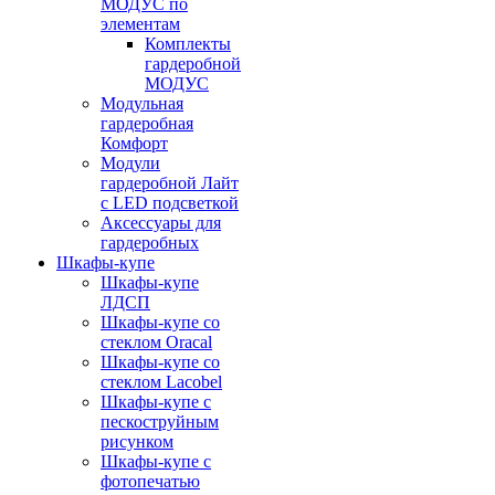
МОДУС по
элементам
Комплекты
гардеробной
МОДУС
Модульная
гардеробная
Комфорт
Модули
гардеробной Лайт
с LED подсветкой
Аксессуары для
гардеробных
Шкафы-купе
Шкафы-купе
ЛДСП
Шкафы-купе со
стеклом Oracal
Шкафы-купе со
стеклом Lacobel
Шкафы-купе с
пескоструйным
рисунком
Шкафы-купе с
фотопечатью