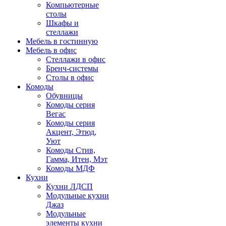
Компьютерные
столы
Шкафы и
стеллажи
Мебель в гостинную
Мебель в офис
Стеллажи в офис
Бренч-системы
Столы в офис
Комоды
Обувницы
Комоды серия
Вегас
Комоды серия
Акцент, Этюд,
Уют
Комоды Стив,
Гамма, Итен, Мэт
Комоды МДФ
Кухни
Кухни ЛДСП
Модульные кухни
Джаз
Модульные
элементы кухни