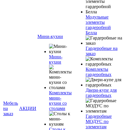
Модульные
элементы
гардеробной
Белла
Мини-кухни
Гардеробные на
заказ
Мини-
кухни
Комплекты
гардеробных
Двери-купе для
Комплекты
гардеробных
мини-
Мебель
кухни со
на
АКЦИИ
столами
заказ
Гардеробные
МОДУС по
элементам
Столы к