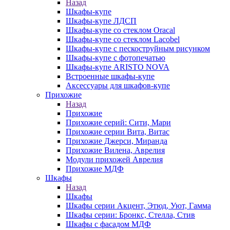
Назад
Шкафы-купе
Шкафы-купе ЛДСП
Шкафы-купе со стеклом Oracal
Шкафы-купе со стеклом Lacobel
Шкафы-купе с пескоструйным рисунком
Шкафы-купе с фотопечатью
Шкафы-купе ARISTO NOVA
Встроенные шкафы-купе
Аксессуары для шкафов-купе
Прихожие
Назад
Прихожие
Прихожие серий: Сити, Мари
Прихожие серии Вита, Витас
Прихожие Джерси, Миранда
Прихожие Вилена, Аврелия
Модули прихожей Аврелия
Прихожие МДФ
Шкафы
Назад
Шкафы
Шкафы серии Акцент, Этюд, Уют, Гамма
Шкафы серии: Бронкс, Стелла, Стив
Шкафы с фасадом МДФ