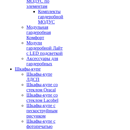
МОДУС по
элементам
Комплекты
гардеробной
МОДУС
Модульная
гардеробная
Комфорт
Модули
гардеробной Лайт
с LED подсветкой
Аксессуары для
гардеробных
Шкафы-купе
Шкафы-купе
ЛДСП
Шкафы-купе со
стеклом Oracal
Шкафы-купе со
стеклом Lacobel
Шкафы-купе с
пескоструйным
рисунком
Шкафы-купе с
фотопечатью