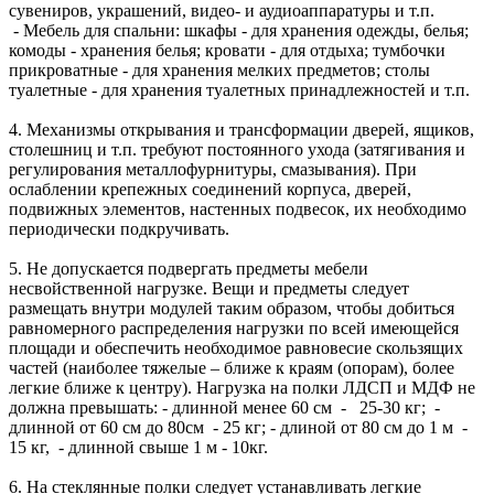
сувениров, украшений, видео- и аудиоаппаратуры и т.п.
- Мебель для спальни: шкафы - для хранения одежды, белья;
комоды - хранения белья; кровати - для отдыха; тумбочки
прикроватные - для хранения мелких предметов; столы
туалетные - для хранения туалетных принадлежностей и т.п.
4. Механизмы открывания и трансформации дверей, ящиков,
столешниц и т.п. требуют постоянного ухода (затягивания и
регулирования металлофурнитуры, смазывания). При
ослаблении крепежных соединений корпуса, дверей,
подвижных элементов, настенных подвесок, их необходимо
периодически подкручивать.
5. Не допускается подвергать предметы мебели
несвойственной нагрузке. Вещи и предметы следует
размещать внутри модулей таким образом, чтобы добиться
равномерного распределения нагрузки по всей имеющейся
площади и обеспечить необходимое равновесие скользящих
частей (наиболее тяжелые – ближе к краям (опорам), более
легкие ближе к центру). Нагрузка на полки ЛДСП и МДФ не
должна превышать: - длинной менее 60 см - 25-30 кг; -
длинной от 60 см до 80см - 25 кг; - длиной от 80 см до 1 м -
15 кг, - длинной свыше 1 м - 10кг.
6. На стеклянные полки следует устанавливать легкие