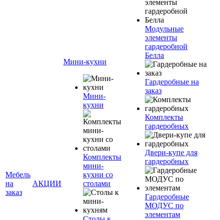
Модульные
элементы
гардеробной
Белла
Мини-кухни
Гардеробные на
заказ
Мини-
кухни
Комплекты
гардеробных
Двери-купе для
Комплекты
гардеробных
мини-
Мебель
кухни со
на
АКЦИИ
столами
заказ
Гардеробные
МОДУС по
элементам
Столы к