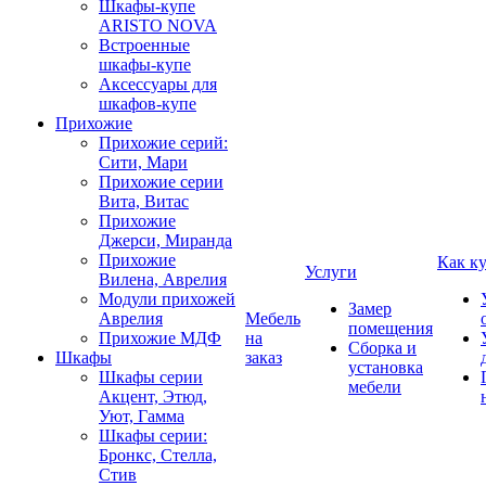
Шкафы-купе
ARISTO NOVA
Встроенные
шкафы-купе
Аксессуары для
шкафов-купе
Прихожие
Прихожие серий:
Сити, Мари
Прихожие серии
Вита, Витас
Прихожие
Джерси, Миранда
Прихожие
Как к
Услуги
Вилена, Аврелия
Модули прихожей
Замер
Аврелия
Мебель
помещения
Прихожие МДФ
на
Сборка и
Шкафы
заказ
установка
Шкафы серии
мебели
Акцент, Этюд,
Уют, Гамма
Шкафы серии:
Бронкс, Стелла,
Стив