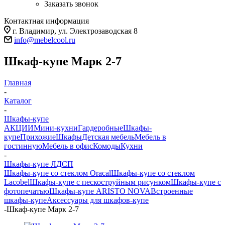
Заказать звонок
Контактная информация
г. Владимир, ул. Электрозаводская 8
info@mebelcool.ru
Шкаф-купе Марк 2-7
Главная
-
Каталог
-
Шкафы-купе
АКЦИИ
Мини-кухни
Гардеробные
Шкафы-
купе
Прихожие
Шкафы
Детская мебель
Мебель в
гостинную
Мебель в офис
Комоды
Кухни
-
Шкафы-купе ЛДСП
Шкафы-купе со стеклом Oracal
Шкафы-купе со стеклом
Lacobel
Шкафы-купе с пескоструйным рисунком
Шкафы-купе с
фотопечатью
Шкафы-купе ARISTO NOVA
Встроенные
шкафы-купе
Аксессуары для шкафов-купе
-
Шкаф-купе Марк 2-7