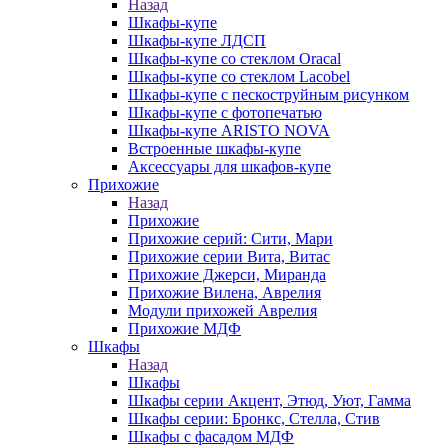
Назад
Шкафы-купе
Шкафы-купе ЛДСП
Шкафы-купе со стеклом Oracal
Шкафы-купе со стеклом Lacobel
Шкафы-купе с пескоструйным рисунком
Шкафы-купе с фотопечатью
Шкафы-купе ARISTO NOVA
Встроенные шкафы-купе
Аксессуары для шкафов-купе
Прихожие
Назад
Прихожие
Прихожие серий: Сити, Мари
Прихожие серии Вита, Витас
Прихожие Джерси, Миранда
Прихожие Вилена, Аврелия
Модули прихожей Аврелия
Прихожие МДФ
Шкафы
Назад
Шкафы
Шкафы серии Акцент, Этюд, Уют, Гамма
Шкафы серии: Бронкс, Стелла, Стив
Шкафы с фасадом МДФ