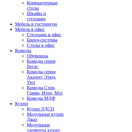
Компьютерные
столы
Шкафы и
стеллажи
Мебель в гостинную
Мебель в офис
Стеллажи в офис
Бренч-системы
Столы в офис
Комоды
Обувницы
Комоды серия
Вегас
Комоды серия
Акцент, Этюд,
Уют
Комоды Стив,
Гамма, Итен, Мэт
Комоды МДФ
Кухни
Кухни ЛДСП
Модульные кухни
Джаз
Модульные
элементы кухни