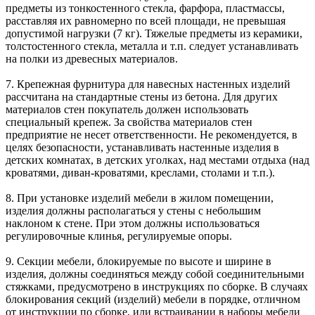
предметы из тонкостенного стекла, фарфора, пластмассы,
расставляя их равномерно по всей площади, не превышая
допустимой нагрузки (7 кг). Тяжелые предметы из керамики,
толстостенного стекла, металла и т.п. следует устанавливать
на полки из древесных материалов.
7. Крепежная фурнитура для навесных настенных изделий
рассчитана на стандартные стены из бетона. Для других
материалов стен покупатель должен использовать
специальный крепеж. За свойства материалов стен
предприятие не несет ответственности. Не рекомендуется, в
целях безопасности, устанавливать настенные изделия в
детских комнатах, в детских уголках, над местами отдыха (над
кроватями, диван-кроватями, креслами, столами и т.п.).
8. При установке изделий мебели в жилом помещении,
изделия должны располагаться у стены с небольшим
наклоном к стене. При этом должны использоваться
регулировочные клинья, регулируемые опоры.
9. Секции мебели, блокируемые по высоте и ширине в
изделия, должны соединяться между собой соединительными
стяжками, предусмотрено в инструкциях по сборке. В случаях
блокирования секций (изделий) мебели в порядке, отличном
от инструкции по сборке, или встраивании в наборы мебели