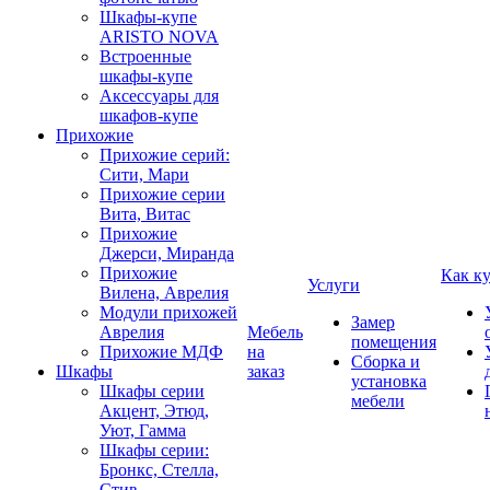
Шкафы-купе
ARISTO NOVA
Встроенные
шкафы-купе
Аксессуары для
шкафов-купе
Прихожие
Прихожие серий:
Сити, Мари
Прихожие серии
Вита, Витас
Прихожие
Джерси, Миранда
Прихожие
Как к
Услуги
Вилена, Аврелия
Модули прихожей
Замер
Аврелия
Мебель
помещения
Прихожие МДФ
на
Сборка и
Шкафы
заказ
установка
Шкафы серии
мебели
Акцент, Этюд,
Уют, Гамма
Шкафы серии:
Бронкс, Стелла,
Стив