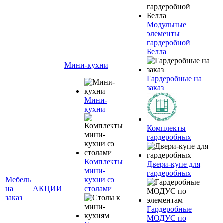
Модульные
элементы
гардеробной
Белла
Мини-кухни
Гардеробные на
заказ
Мини-
кухни
Комплекты
гардеробных
Комплекты
Двери-купе для
мини-
гардеробных
Мебель
кухни со
на
АКЦИИ
столами
заказ
Гардеробные
МОДУС по