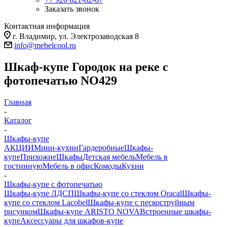
Заказать звонок
Контактная информация
г. Владимир, ул. Электрозаводская 8
info@mebelcool.ru
Шкаф-купе Городок на реке с
фотопечатью NO429
Главная
-
Каталог
-
Шкафы-купе
АКЦИИ
Мини-кухни
Гардеробные
Шкафы-
купе
Прихожие
Шкафы
Детская мебель
Мебель в
гостинную
Мебель в офис
Комоды
Кухни
-
Шкафы-купе с фотопечатью
Шкафы-купе ЛДСП
Шкафы-купе со стеклом Oracal
Шкафы-
купе со стеклом Lacobel
Шкафы-купе с пескоструйным
рисунком
Шкафы-купе ARISTO NOVA
Встроенные шкафы-
купе
Аксессуары для шкафов-купе