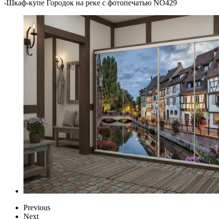
-
Шкаф-купе Городок на реке с фотопечатью NO429
Previous
Next