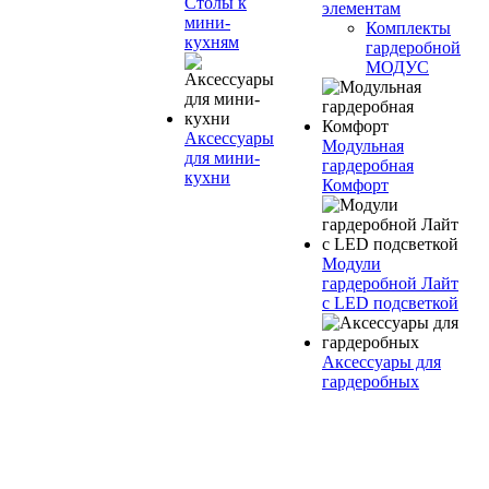
Столы к
элементам
мини-
Комплекты
кухням
гардеробной
МОДУС
Аксессуары
Модульная
для мини-
гардеробная
кухни
Комфорт
Модули
гардеробной Лайт
с LED подсветкой
Аксессуары для
гардеробных