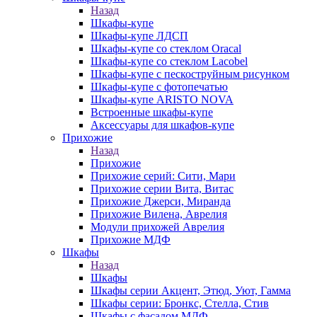
Назад
Шкафы-купе
Шкафы-купе ЛДСП
Шкафы-купе со стеклом Oracal
Шкафы-купе со стеклом Lacobel
Шкафы-купе с пескоструйным рисунком
Шкафы-купе с фотопечатью
Шкафы-купе ARISTO NOVA
Встроенные шкафы-купе
Аксессуары для шкафов-купе
Прихожие
Назад
Прихожие
Прихожие серий: Сити, Мари
Прихожие серии Вита, Витас
Прихожие Джерси, Миранда
Прихожие Вилена, Аврелия
Модули прихожей Аврелия
Прихожие МДФ
Шкафы
Назад
Шкафы
Шкафы серии Акцент, Этюд, Уют, Гамма
Шкафы серии: Бронкс, Стелла, Стив
Шкафы с фасадом МДФ