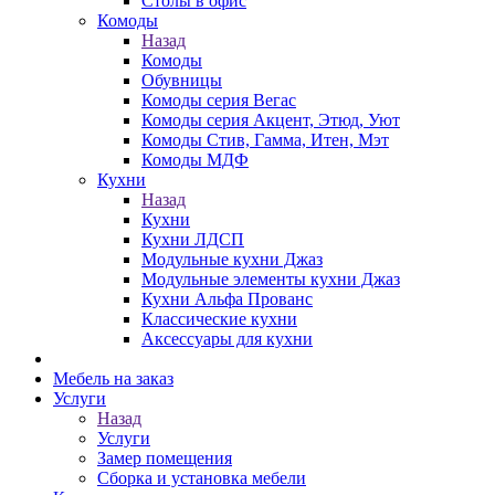
Столы в офис
Комоды
Назад
Комоды
Обувницы
Комоды серия Вегас
Комоды серия Акцент, Этюд, Уют
Комоды Стив, Гамма, Итен, Мэт
Комоды МДФ
Кухни
Назад
Кухни
Кухни ЛДСП
Модульные кухни Джаз
Модульные элементы кухни Джаз
Кухни Альфа Прованс
Классические кухни
Аксессуары для кухни
Мебель на заказ
Услуги
Назад
Услуги
Замер помещения
Сборка и установка мебели