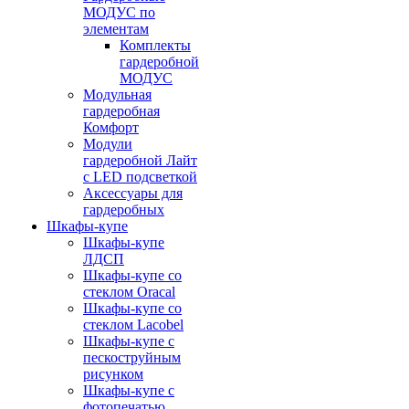
МОДУС по
элементам
Комплекты
гардеробной
МОДУС
Модульная
гардеробная
Комфорт
Модули
гардеробной Лайт
с LED подсветкой
Аксессуары для
гардеробных
Шкафы-купе
Шкафы-купе
ЛДСП
Шкафы-купе со
стеклом Oracal
Шкафы-купе со
стеклом Lacobel
Шкафы-купе с
пескоструйным
рисунком
Шкафы-купе с
фотопечатью