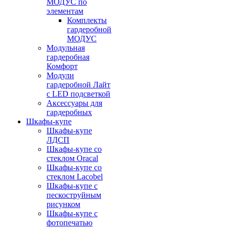
МОДУС по
элементам
Комплекты
гардеробной
МОДУС
Модульная
гардеробная
Комфорт
Модули
гардеробной Лайт
с LED подсветкой
Аксессуары для
гардеробных
Шкафы-купе
Шкафы-купе
ЛДСП
Шкафы-купе со
стеклом Oracal
Шкафы-купе со
стеклом Lacobel
Шкафы-купе с
пескоструйным
рисунком
Шкафы-купе с
фотопечатью