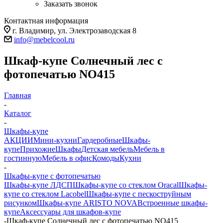
Заказать звонок
Контактная информация
г. Владимир, ул. Электрозаводская 8
info@mebelcool.ru
Шкаф-купе Солнечный лес с
фотопечатью NO415
Главная
-
Каталог
-
Шкафы-купе
АКЦИИ
Мини-кухни
Гардеробные
Шкафы-
купе
Прихожие
Шкафы
Детская мебель
Мебель в
гостинную
Мебель в офис
Комоды
Кухни
-
Шкафы-купе с фотопечатью
Шкафы-купе ЛДСП
Шкафы-купе со стеклом Oracal
Шкафы-
купе со стеклом Lacobel
Шкафы-купе с пескоструйным
рисунком
Шкафы-купе ARISTO NOVA
Встроенные шкафы-
купе
Аксессуары для шкафов-купе
-
Шкаф-купе Солнечный лес с фотопечатью NO415