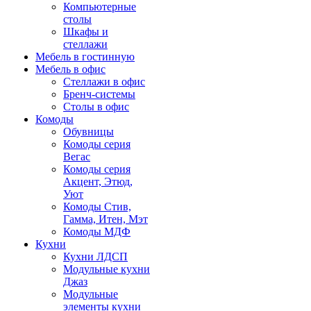
Компьютерные
столы
Шкафы и
стеллажи
Мебель в гостинную
Мебель в офис
Стеллажи в офис
Бренч-системы
Столы в офис
Комоды
Обувницы
Комоды серия
Вегас
Комоды серия
Акцент, Этюд,
Уют
Комоды Стив,
Гамма, Итен, Мэт
Комоды МДФ
Кухни
Кухни ЛДСП
Модульные кухни
Джаз
Модульные
элементы кухни