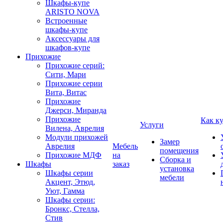
Шкафы-купе
ARISTO NOVA
Встроенные
шкафы-купе
Аксессуары для
шкафов-купе
Прихожие
Прихожие серий:
Сити, Мари
Прихожие серии
Вита, Витас
Прихожие
Джерси, Миранда
Прихожие
Как к
Услуги
Вилена, Аврелия
Модули прихожей
Замер
Аврелия
Мебель
помещения
Прихожие МДФ
на
Сборка и
Шкафы
заказ
установка
Шкафы серии
мебели
Акцент, Этюд,
Уют, Гамма
Шкафы серии:
Бронкс, Стелла,
Стив