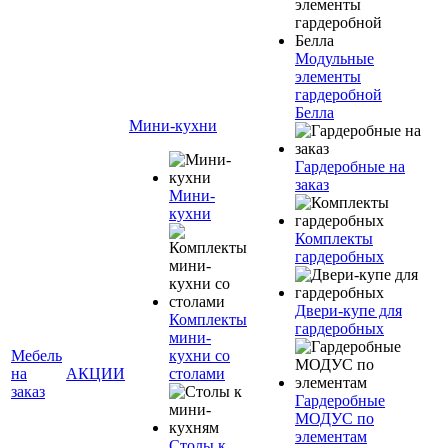
Модульные
элементы
гардеробной
Белла
Мини-кухни
Гардеробные на
заказ
Мини-
кухни
Комплекты
гардеробных
Двери-купе для
Комплекты
гардеробных
мини-
Мебель
кухни со
на
АКЦИИ
столами
заказ
Гардеробные
МОДУС по
элементам
Столы к