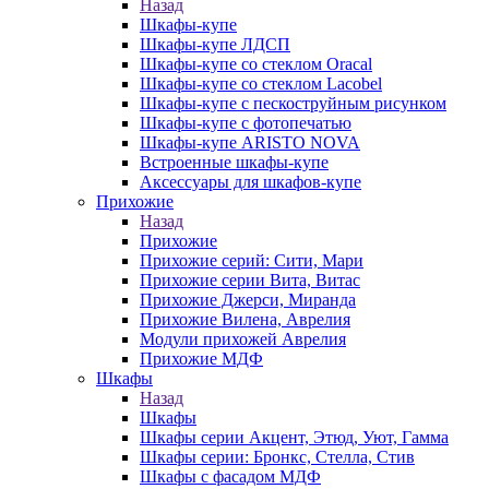
Назад
Шкафы-купе
Шкафы-купе ЛДСП
Шкафы-купе со стеклом Oracal
Шкафы-купе со стеклом Lacobel
Шкафы-купе с пескоструйным рисунком
Шкафы-купе с фотопечатью
Шкафы-купе ARISTO NOVA
Встроенные шкафы-купе
Аксессуары для шкафов-купе
Прихожие
Назад
Прихожие
Прихожие серий: Сити, Мари
Прихожие серии Вита, Витас
Прихожие Джерси, Миранда
Прихожие Вилена, Аврелия
Модули прихожей Аврелия
Прихожие МДФ
Шкафы
Назад
Шкафы
Шкафы серии Акцент, Этюд, Уют, Гамма
Шкафы серии: Бронкс, Стелла, Стив
Шкафы с фасадом МДФ