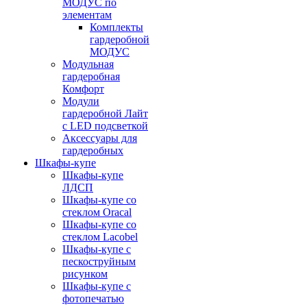
МОДУС по
элементам
Комплекты
гардеробной
МОДУС
Модульная
гардеробная
Комфорт
Модули
гардеробной Лайт
с LED подсветкой
Аксессуары для
гардеробных
Шкафы-купе
Шкафы-купе
ЛДСП
Шкафы-купе со
стеклом Oracal
Шкафы-купе со
стеклом Lacobel
Шкафы-купе с
пескоструйным
рисунком
Шкафы-купе с
фотопечатью