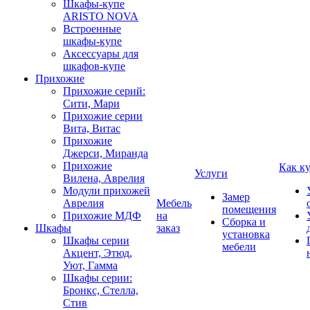
Шкафы-купе
ARISTO NOVA
Встроенные
шкафы-купе
Аксессуары для
шкафов-купе
Прихожие
Прихожие серий:
Сити, Мари
Прихожие серии
Вита, Витас
Прихожие
Джерси, Миранда
Прихожие
Как к
Услуги
Вилена, Аврелия
Модули прихожей
Замер
Аврелия
Мебель
помещения
Прихожие МДФ
на
Сборка и
Шкафы
заказ
установка
Шкафы серии
мебели
Акцент, Этюд,
Уют, Гамма
Шкафы серии:
Бронкс, Стелла,
Стив