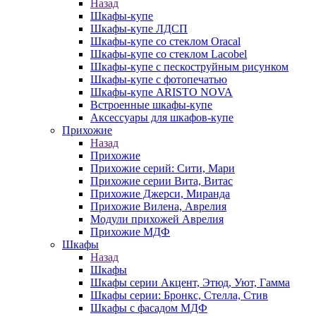
Назад
Шкафы-купе
Шкафы-купе ЛДСП
Шкафы-купе со стеклом Oracal
Шкафы-купе со стеклом Lacobel
Шкафы-купе с пескоструйным рисунком
Шкафы-купе с фотопечатью
Шкафы-купе ARISTO NOVA
Встроенные шкафы-купе
Аксессуары для шкафов-купе
Прихожие
Назад
Прихожие
Прихожие серий: Сити, Мари
Прихожие серии Вита, Витас
Прихожие Джерси, Миранда
Прихожие Вилена, Аврелия
Модули прихожей Аврелия
Прихожие МДФ
Шкафы
Назад
Шкафы
Шкафы серии Акцент, Этюд, Уют, Гамма
Шкафы серии: Бронкс, Стелла, Стив
Шкафы с фасадом МДФ