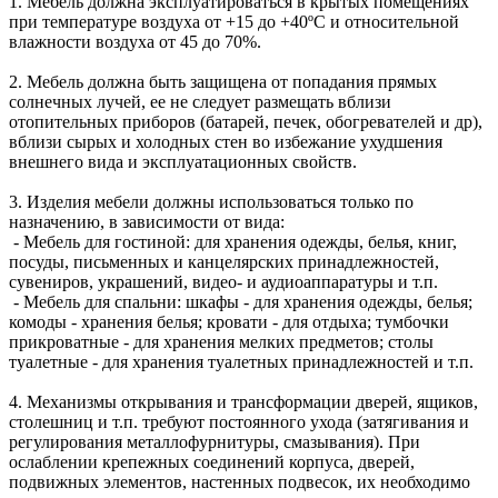
1. Мебель должна эксплуатироваться в крытых помещениях
при температуре воздуха от +15 до +40ºС и относительной
влажности воздуха от 45 до 70%.
2. Мебель должна быть защищена от попадания прямых
солнечных лучей, ее не следует размещать вблизи
отопительных приборов (батарей, печек, обогревателей и др),
вблизи сырых и холодных стен во избежание ухудшения
внешнего вида и эксплуатационных свойств.
3. Изделия мебели должны использоваться только по
назначению, в зависимости от вида:
- Мебель для гостиной: для хранения одежды, белья, книг,
посуды, письменных и канцелярских принадлежностей,
сувениров, украшений, видео- и аудиоаппаратуры и т.п.
- Мебель для спальни: шкафы - для хранения одежды, белья;
комоды - хранения белья; кровати - для отдыха; тумбочки
прикроватные - для хранения мелких предметов; столы
туалетные - для хранения туалетных принадлежностей и т.п.
4. Механизмы открывания и трансформации дверей, ящиков,
столешниц и т.п. требуют постоянного ухода (затягивания и
регулирования металлофурнитуры, смазывания). При
ослаблении крепежных соединений корпуса, дверей,
подвижных элементов, настенных подвесок, их необходимо