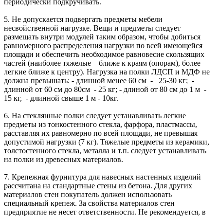
периодически подкручивать.
5. Не допускается подвергать предметы мебели
несвойственной нагрузке. Вещи и предметы следует
размещать внутри модулей таким образом, чтобы добиться
равномерного распределения нагрузки по всей имеющейся
площади и обеспечить необходимое равновесие скользящих
частей (наиболее тяжелые – ближе к краям (опорам), более
легкие ближе к центру). Нагрузка на полки ЛДСП и МДФ не
должна превышать: - длинной менее 60 см - 25-30 кг; -
длинной от 60 см до 80см - 25 кг; - длиной от 80 см до 1 м -
15 кг, - длинной свыше 1 м - 10кг.
6. На стеклянные полки следует устанавливать легкие
предметы из тонкостенного стекла, фарфора, пластмассы,
расставляя их равномерно по всей площади, не превышая
допустимой нагрузки (7 кг). Тяжелые предметы из керамики,
толстостенного стекла, металла и т.п. следует устанавливать
на полки из древесных материалов.
7. Крепежная фурнитура для навесных настенных изделий
рассчитана на стандартные стены из бетона. Для других
материалов стен покупатель должен использовать
специальный крепеж. За свойства материалов стен
предприятие не несет ответственности. Не рекомендуется, в