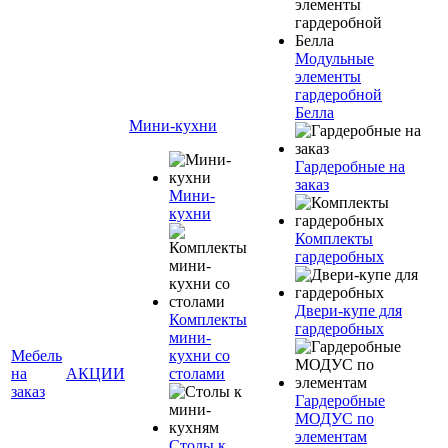
Модульные
элементы
гардеробной
Белла
Мини-кухни
Гардеробные на
заказ
Мини-
кухни
Комплекты
гардеробных
Двери-купе для
Комплекты
гардеробных
мини-
Мебель
кухни со
на
АКЦИИ
столами
заказ
Гардеробные
МОДУС по
элементам
Столы к