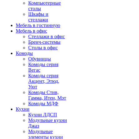
Компьютерные
столы
Шкафы и
стеллажи
Мебель в гостинную
Мебель в офис
Стеллажи в офис
Бренч-системы
Столы в офис
Комоды
Обувницы
Комоды серия
Вегас
Комоды серия
Акцент, Этюд,
Уют
Комоды Стив,
Гамма, Итен, Мэт
Комоды МДФ
Кухни
Кухни ЛДСП
Модульные кухни
Джаз
Модульные
элементы кухни