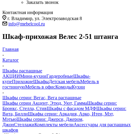
Заказать звонок
Контактная информация
г. Владимир, ул. Электрозаводская 8
info@mebelcool.ru
Шкаф-прихожая Велес 2-51 штанга
Главная
-
Каталог
-
Шкафы распашные
АКЦИИ
Мини-кухни
Гардеробные
Шкафы-
купе
Прихожие
Шкафы
Детская мебель
Мебель в
гостинную
Мебель в офис
Комоды
Кухни
-
Шкафы серии: Вегас, Вега распашные
Шкафы серии Акцент, Этюд, Уют, Гамма
Шкафы серии:
Бронкс, Стелла, Стив
Шкафы с фасадом МДФ
Шкафы серии:
Вита, Билли
Шкафы серии: Аркадия, Арко, Итен, Мэт,
Мэтью
Шкафы серии: Джерси, Джером,
Джон
Стеллажи
Комплекты мебели
Аксессуары для распашных
шкафов