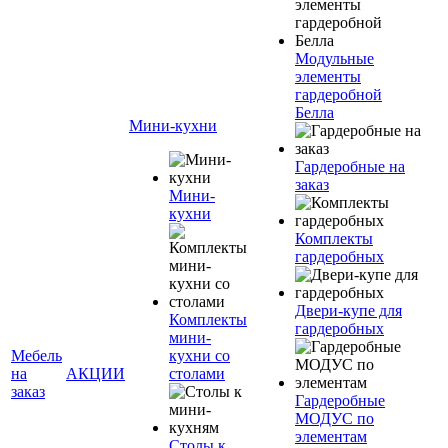
Модульные
элементы
гардеробной
Белла
Мини-кухни
Гардеробные на
заказ
Мини-
кухни
Комплекты
гардеробных
Двери-купе для
Комплекты
гардеробных
мини-
Мебель
кухни со
на
АКЦИИ
столами
заказ
Гардеробные
МОДУС по
элементам
Столы к