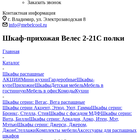
Заказать звонок
Контактная информация
г. Владимир, ул. Электрозаводская 8
info@mebelcool.ru
Шкаф-прихожая Велес 2-21С полки
Главная
-
Каталог
-
Шкафы распашные
АКЦИИ
Мини-кухни
Гардеробные
Шкафы-
купе
Прихожие
Шкафы
Детская мебель
Мебель в
гостинную
Мебель в офис
Комоды
Кухни
-
Шкафы серии: Вегас, Вега распашные
Шкафы серии Акцент, Этюд, Уют, Гамма
Шкафы серии:
Бронкс, Стелла, Стив
Шкафы с фасадом МДФ
Шкафы серии:
Вита, Билли
Шкафы серии: Аркадия, Арко, Итен, Мэт,
Мэтью
Шкафы серии: Джерси, Джером,
Джон
Стеллажи
Комплекты мебели
Аксессуары для распашных
шкафов