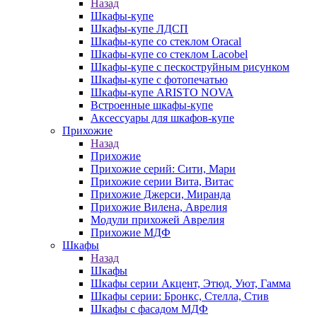
Назад
Шкафы-купе
Шкафы-купе ЛДСП
Шкафы-купе со стеклом Oracal
Шкафы-купе со стеклом Lacobel
Шкафы-купе с пескоструйным рисунком
Шкафы-купе с фотопечатью
Шкафы-купе ARISTO NOVA
Встроенные шкафы-купе
Аксессуары для шкафов-купе
Прихожие
Назад
Прихожие
Прихожие серий: Сити, Мари
Прихожие серии Вита, Витас
Прихожие Джерси, Миранда
Прихожие Вилена, Аврелия
Модули прихожей Аврелия
Прихожие МДФ
Шкафы
Назад
Шкафы
Шкафы серии Акцент, Этюд, Уют, Гамма
Шкафы серии: Бронкс, Стелла, Стив
Шкафы с фасадом МДФ