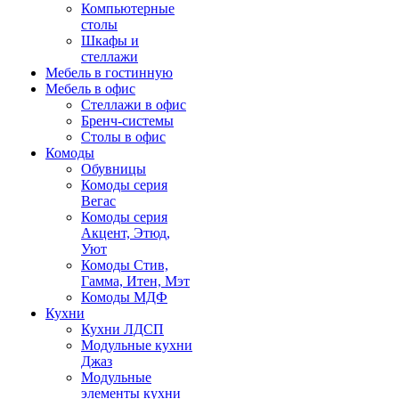
Компьютерные
столы
Шкафы и
стеллажи
Мебель в гостинную
Мебель в офис
Стеллажи в офис
Бренч-системы
Столы в офис
Комоды
Обувницы
Комоды серия
Вегас
Комоды серия
Акцент, Этюд,
Уют
Комоды Стив,
Гамма, Итен, Мэт
Комоды МДФ
Кухни
Кухни ЛДСП
Модульные кухни
Джаз
Модульные
элементы кухни