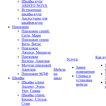
Шкафы-купе
ARISTO NOVA
Встроенные
шкафы-купе
Аксессуары для
шкафов-купе
Прихожие
Прихожие серий:
Сити, Мари
Прихожие серии
Вита, Витас
Прихожие
Джерси, Миранда
Прихожие
Как к
Услуги
Вилена, Аврелия
Модули прихожей
Замер
Аврелия
Мебель
помещения
Прихожие МДФ
на
Сборка и
Шкафы
заказ
установка
Шкафы серии
мебели
Акцент, Этюд,
Уют, Гамма
Шкафы серии:
Бронкс, Стелла,
Стив