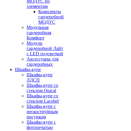
МОДУС по
элементам
Комплекты
гардеробной
МОДУС
Модульная
гардеробная
Комфорт
Модули
гардеробной Лайт
с LED подсветкой
Аксессуары для
гардеробных
Шкафы-купе
Шкафы-купе
ЛДСП
Шкафы-купе со
стеклом Oracal
Шкафы-купе со
стеклом Lacobel
Шкафы-купе с
пескоструйным
рисунком
Шкафы-купе с
фотопечатью