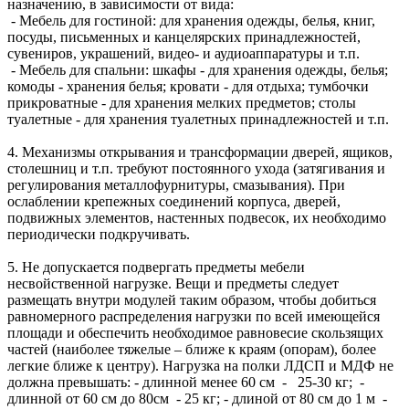
назначению, в зависимости от вида:
- Мебель для гостиной: для хранения одежды, белья, книг,
посуды, письменных и канцелярских принадлежностей,
сувениров, украшений, видео- и аудиоаппаратуры и т.п.
- Мебель для спальни: шкафы - для хранения одежды, белья;
комоды - хранения белья; кровати - для отдыха; тумбочки
прикроватные - для хранения мелких предметов; столы
туалетные - для хранения туалетных принадлежностей и т.п.
4. Механизмы открывания и трансформации дверей, ящиков,
столешниц и т.п. требуют постоянного ухода (затягивания и
регулирования металлофурнитуры, смазывания). При
ослаблении крепежных соединений корпуса, дверей,
подвижных элементов, настенных подвесок, их необходимо
периодически подкручивать.
5. Не допускается подвергать предметы мебели
несвойственной нагрузке. Вещи и предметы следует
размещать внутри модулей таким образом, чтобы добиться
равномерного распределения нагрузки по всей имеющейся
площади и обеспечить необходимое равновесие скользящих
частей (наиболее тяжелые – ближе к краям (опорам), более
легкие ближе к центру). Нагрузка на полки ЛДСП и МДФ не
должна превышать: - длинной менее 60 см - 25-30 кг; -
длинной от 60 см до 80см - 25 кг; - длиной от 80 см до 1 м -