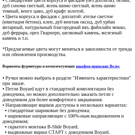
⦁ Стандартные цвета корпуса и фасадов (без доплаты): белый,
дуб сонома светлый, ясень шимо светлый, ясень шимо
темный, венге цаво, дуб крафт золотой.
⦁ Цвета корпуса и фасадов с доплатой: ателье светлое
(имитация бетона), клен, дуб винтаж оксид, дуб урбан
янтарный, натуральный благородный вяз, файнлайн мокко,
дуб феррара, орех Гварнери, шелковый камень, железный
камень и т.п.
*Предлагаемые цвета могут меняться в зависимости от тренда
или обновления производства.
Варианты фурнитуры и комплектующих
шкафов-прихожих Велес
⦁ Ручки можно выбрать в разделе "Изменить характеристики"
при заказе.
⦁ Петли Boyard идут в стандартной комплектации без
доводчика, но можно дополнительно заказать петли с
доводчиком для более комфортного закрывания.
⦁ Направляющие ящиков доступны в нескольких вариантах:
⦁ стандартные шариковые без доводчика;
⦁ шариковые направляющие с 100%-ным выдвижением и
доводчиком;
⦁ скрытого монтажа B-Slide Boyard;
⦁ выдвижные ящики СТАРТ с доводчиком Boyard.