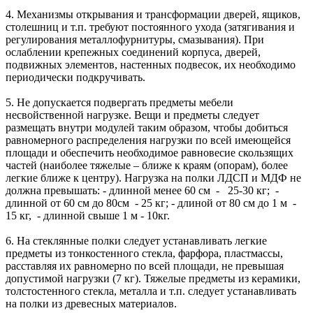
4. Механизмы открывания и трансформации дверей, ящиков,
столешниц и т.п. требуют постоянного ухода (затягивания и
регулирования металлофурнитуры, смазывания). При
ослаблении крепежных соединений корпуса, дверей,
подвижных элементов, настенных подвесок, их необходимо
периодически подкручивать.
5. Не допускается подвергать предметы мебели
несвойственной нагрузке. Вещи и предметы следует
размещать внутри модулей таким образом, чтобы добиться
равномерного распределения нагрузки по всей имеющейся
площади и обеспечить необходимое равновесие скользящих
частей (наиболее тяжелые – ближе к краям (опорам), более
легкие ближе к центру). Нагрузка на полки ЛДСП и МДФ не
должна превышать: - длинной менее 60 см - 25-30 кг; -
длинной от 60 см до 80см - 25 кг; - длиной от 80 см до 1 м -
15 кг, - длинной свыше 1 м - 10кг.
6. На стеклянные полки следует устанавливать легкие
предметы из тонкостенного стекла, фарфора, пластмассы,
расставляя их равномерно по всей площади, не превышая
допустимой нагрузки (7 кг). Тяжелые предметы из керамики,
толстостенного стекла, металла и т.п. следует устанавливать
на полки из древесных материалов.