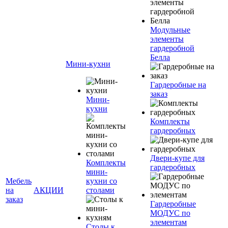
Модульные
элементы
гардеробной
Белла
Мини-кухни
Гардеробные на
заказ
Мини-
кухни
Комплекты
гардеробных
Двери-купе для
Комплекты
гардеробных
мини-
Мебель
кухни со
на
АКЦИИ
столами
заказ
Гардеробные
МОДУС по
элементам
Столы к