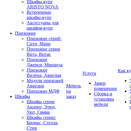
Шкафы-купе
ARISTO NOVA
Встроенные
шкафы-купе
Аксессуары для
шкафов-купе
Прихожие
Прихожие серий:
Сити, Мари
Прихожие серии
Вита, Витас
Прихожие
Джерси, Миранда
Прихожие
Как к
Услуги
Вилена, Аврелия
Модули прихожей
Замер
Аврелия
Мебель
помещения
Прихожие МДФ
на
Сборка и
Шкафы
заказ
установка
Шкафы серии
мебели
Акцент, Этюд,
Уют, Гамма
Шкафы серии:
Бронкс, Стелла,
Стив