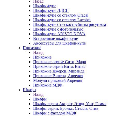
Назад
Шкафы-купе
Шкафы-купе ЛДСП
Шкафы-купе со стеклом Oracal
Шкафы-купе со стеклом Lacobel
Шкафы-купе с пескоструйным рисунком
Шкафы-купе с фотопечатью
Шкафы-купе ARISTO NOVA
Встроенные шкафы-купе
Аксессуары для шкафов-купе
Прихожие
Назад
Прихожие
Прихожие серий: Сити, Мари
Прихожие серии Вита, Витас
Прихожие Джерси, Миранда
Прихожие Вилена, Аврелия
Модули прихожей Аврелия
Прихожие МДФ
Шкафы
Назад
Шкафы
Шкафы серии Акцент, Этюд, Уют, Гамма
Шкафы серии: Бронкс, Стелла, Стив
Шкафы с фасадом МДФ