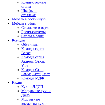
Компьютерные
столы
Шкафы и
стеллажи
Мебель в гостинную
Мебель в офис
Стеллажи в офис
Бренч-системы
Столы в офис
Комоды
Обувницы
Комоды серия
Вегас
Комоды серия
Акцент, Этюд,
Уют
Комоды Стив,
Гамма, Итен, Мэт
Комоды МДФ
Кухни
Кухни ЛДСП
Модульные кухни
Джаз
Модульные
элементы кухни