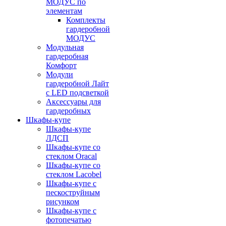
МОДУС по
элементам
Комплекты
гардеробной
МОДУС
Модульная
гардеробная
Комфорт
Модули
гардеробной Лайт
с LED подсветкой
Аксессуары для
гардеробных
Шкафы-купе
Шкафы-купе
ЛДСП
Шкафы-купе со
стеклом Oracal
Шкафы-купе со
стеклом Lacobel
Шкафы-купе с
пескоструйным
рисунком
Шкафы-купе с
фотопечатью