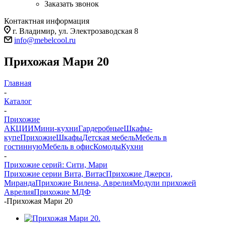
Заказать звонок
Контактная информация
г. Владимир, ул. Электрозаводская 8
info@mebelcool.ru
Прихожая Мари 20
Главная
-
Каталог
-
Прихожие
АКЦИИ
Мини-кухни
Гардеробные
Шкафы-
купе
Прихожие
Шкафы
Детская мебель
Мебель в
гостинную
Мебель в офис
Комоды
Кухни
-
Прихожие серий: Сити, Мари
Прихожие серии Вита, Витас
Прихожие Джерси,
Миранда
Прихожие Вилена, Аврелия
Модули прихожей
Аврелия
Прихожие МДФ
-
Прихожая Мари 20