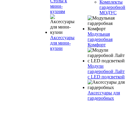
Столы к
Комплекты
мини-
гардеробной
кухням
МОДУС
Модульная
Аксессуары
гардеробная
для мини-
Комфорт
кухни
Модули
гардеробной Лайт
с LED подсветкой
Аксессуары для
гардеробных