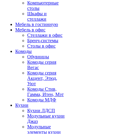
Компьютерные
столы
Шкафы и
стеллажи
Мебель в гостинную
Мебель в офис
Стеллажи в офис
Бренч-системы
Столы в офис
Комоды
Обувницы
Комоды серия
Вегас
Комоды серия
Акцент, Этюд,
Уют
Комоды Стив,
Гамма, Итен, Мэт
Комоды МДФ
Кухни
Кухни ЛДСП
Модульные кухни
Джаз
Модульные
элементы кухни