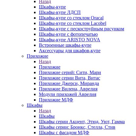
Назад
Шкафы-купе
Шкафы-купе ЛДСП
Шкафы-купе со стеклом Oracal
Шкафы-купе со стеклом Lacobel
Шкафы-купе с пескоструйным рисунком
Шкафы-купе с фотопечатью
Шкафы-купе ARISTO NOVA
Встроенные шкафы-купе
Аксессуары для шкафов-купе
Прихожие
Назад
Прихожие
Прихожие серий: Сити, Мари
Прихожие серии Вита, Витас
Прихожие Джерси, Миранда
Прихожие Вилена, Аврелия
Модули прихожей Аврелия
Прихожие МДФ
Шкафы
Назад
Шкафы
Шкафы серии Акцент, Этюд, Уют, Гамма
Шкафы серии: Бронкс, Стелла, Стив
Шкафы с фасадом МДФ