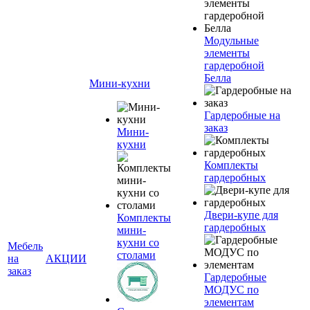
Модульные
элементы
гардеробной
Белла
Мини-кухни
Гардеробные на
заказ
Мини-
кухни
Комплекты
гардеробных
Двери-купе для
Комплекты
гардеробных
мини-
кухни со
Мебель
столами
на
АКЦИИ
заказ
Гардеробные
МОДУС по
элементам