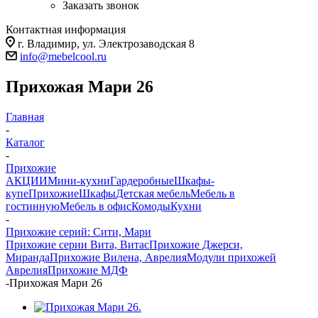
Заказать звонок
Контактная информация
г. Владимир, ул. Электрозаводская 8
info@mebelcool.ru
Прихожая Мари 26
Главная
-
Каталог
-
Прихожие
АКЦИИ
Мини-кухни
Гардеробные
Шкафы-
купе
Прихожие
Шкафы
Детская мебель
Мебель в
гостинную
Мебель в офис
Комоды
Кухни
-
Прихожие серий: Сити, Мари
Прихожие серии Вита, Витас
Прихожие Джерси,
Миранда
Прихожие Вилена, Аврелия
Модули прихожей
Аврелия
Прихожие МДФ
-
Прихожая Мари 26