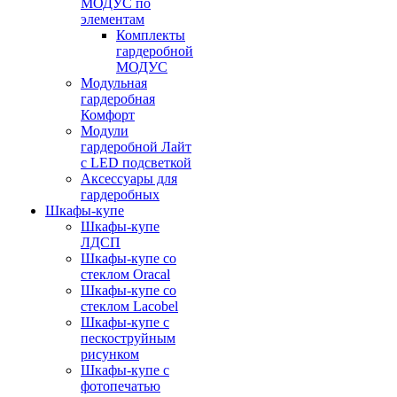
МОДУС по
элементам
Комплекты
гардеробной
МОДУС
Модульная
гардеробная
Комфорт
Модули
гардеробной Лайт
с LED подсветкой
Аксессуары для
гардеробных
Шкафы-купе
Шкафы-купе
ЛДСП
Шкафы-купе со
стеклом Oracal
Шкафы-купе со
стеклом Lacobel
Шкафы-купе с
пескоструйным
рисунком
Шкафы-купе с
фотопечатью