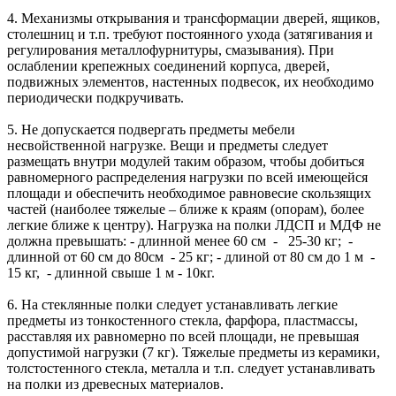
4. Механизмы открывания и трансформации дверей, ящиков,
столешниц и т.п. требуют постоянного ухода (затягивания и
регулирования металлофурнитуры, смазывания). При
ослаблении крепежных соединений корпуса, дверей,
подвижных элементов, настенных подвесок, их необходимо
периодически подкручивать.
5. Не допускается подвергать предметы мебели
несвойственной нагрузке. Вещи и предметы следует
размещать внутри модулей таким образом, чтобы добиться
равномерного распределения нагрузки по всей имеющейся
площади и обеспечить необходимое равновесие скользящих
частей (наиболее тяжелые – ближе к краям (опорам), более
легкие ближе к центру). Нагрузка на полки ЛДСП и МДФ не
должна превышать: - длинной менее 60 см - 25-30 кг; -
длинной от 60 см до 80см - 25 кг; - длиной от 80 см до 1 м -
15 кг, - длинной свыше 1 м - 10кг.
6. На стеклянные полки следует устанавливать легкие
предметы из тонкостенного стекла, фарфора, пластмассы,
расставляя их равномерно по всей площади, не превышая
допустимой нагрузки (7 кг). Тяжелые предметы из керамики,
толстостенного стекла, металла и т.п. следует устанавливать
на полки из древесных материалов.