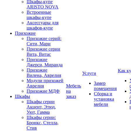
Шкафы-купе
ARISTO NOVA
Встроенные
шкафы-купе
Аксессуары для
шкафов-купе
Прихожие
Прихожие серий:
Сити, Мари
Прихожие серии
Вита, Витас
Прихожие
Джерси, Миранда
Прихожие
Как к
Услуги
Вилена, Аврелия
Модули прихожей
Замер
Аврелия
Мебель
помещения
Прихожие МДФ
на
Сборка и
Шкафы
заказ
установка
Шкафы серии
мебели
Акцент, Этюд,
Уют, Гамма
Шкафы серии:
Бронкс, Стелла,
Стив